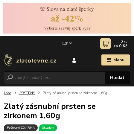
🌸 Sleva na zlaté šperky
až -42%
Vyberte si svůj šperk včas
0
ks
CZK
za
0 Kč
Menu
Hledat
Úvod
PRSTENY
Zlatý zásnubní prsten se zirkonem 1,60g
Zlatý zásnubní prsten se
zirkonem 1,60g
Poštovné ZDARMA
Skladem