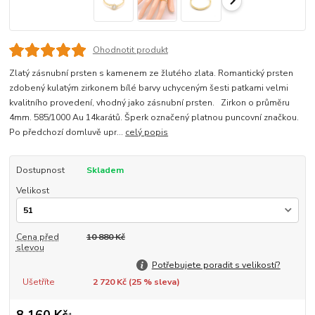
Ohodnotit produkt
Zlatý zásnubní prsten s kamenem ze žlutého zlata. Romantický prsten
zdobený kulatým zirkonem bílé barvy uchyceným šesti patkami velmi
kvalitního provedení, vhodný jako zásnubní prsten. Zirkon o průměru
4mm. 585/1000 Au 14karátů. Šperk označený platnou puncovní značkou.
Po předchozí domluvě upr...
celý popis
Dostupnost
Skladem
Velikost
Cena před
10 880 Kč
slevou
Potřebujete poradit s velikostí?
Ušetříte
2 720 Kč (
25
% sleva)