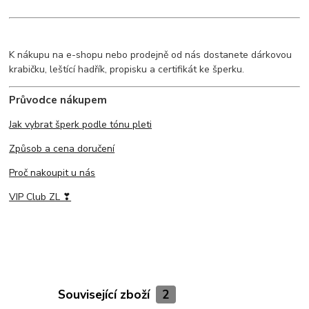
K nákupu na e-shopu nebo prodejně od nás dostanete dárkovou
krabičku, leštící hadřík, propisku a certifikát ke šperku.
Průvodce nákupem
Jak vybrat šperk podle tónu pleti
Způsob a cena doručení
Proč nakoupit u nás
VIP Club ZL ❣
Související zboží
2