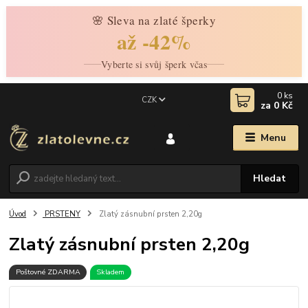
🌸 Sleva na zlaté šperky
až -42%
Vyberte si svůj šperk včas
0
ks
CZK
za
0 Kč
Menu
Hledat
Úvod
PRSTENY
Zlatý zásnubní prsten 2,20g
Zlatý zásnubní prsten 2,20g
Poštovné ZDARMA
Skladem