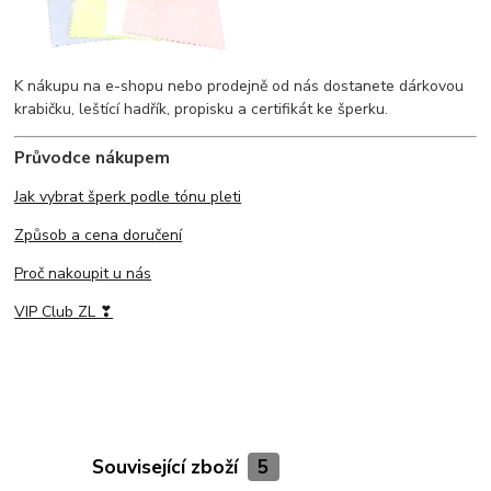
K nákupu na e-shopu nebo prodejně od nás dostanete dárkovou
krabičku, leštící hadřík, propisku a certifikát ke šperku.
Průvodce nákupem
Jak vybrat šperk podle tónu pleti
Způsob a cena doručení
Proč nakoupit u nás
VIP Club ZL ❣
Související zboží
5