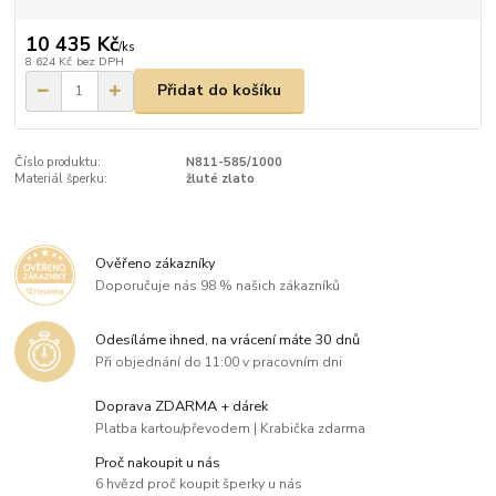
10 435 Kč
/
ks
8 624 Kč
bez DPH
Přidat do košíku
Číslo produktu:
N811-585/1000
Materiál šperku:
žluté zlato
Ověřeno zákazníky
Doporučuje nás 98 % našich zákazníků
Odesíláme ihned, na vrácení máte 30 dnů
Při objednání do 11:00 v pracovním dni
Doprava ZDARMA + dárek
Platba kartou/převodem | Krabička zdarma
Proč nakoupit u nás
6 hvězd proč koupit šperky u nás