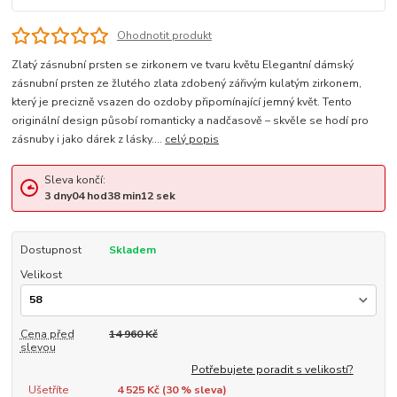
Ohodnotit produkt
Zlatý zásnubní prsten se zirkonem ve tvaru květu Elegantní dámský
zásnubní prsten ze žlutého zlata zdobený zářivým kulatým zirkonem,
který je precizně vsazen do ozdoby připomínající jemný květ. Tento
originální design působí romanticky a nadčasově – skvěle se hodí pro
zásnuby i jako dárek z lásky....
celý popis
Sleva končí:
3
dny
04
hod
38
min
11
sek
Dostupnost
Skladem
Velikost
Cena před
14 960 Kč
slevou
Potřebujete poradit s velikostí?
Ušetříte
4 525 Kč (
30
% sleva)