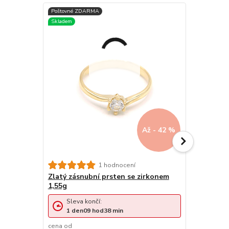
Až - 42 %
Zlatý prst
1 hodnocení
Zlatý zásnubní prsten se zirkonem
1,55g
Sleva končí:
Sleva 
1
den
09
hod
38
min
1
den
cena od
cena od