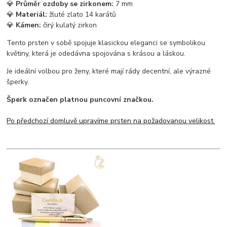
💎
Průměr ozdoby se zirkonem:
7 mm
💎
Materiál:
žluté zlato 14 karátů
💎
Kámen:
čirý kulatý zirkon
Tento prsten v sobě spojuje klasickou eleganci se symbolikou
květiny, která je odedávna spojována s krásou a láskou.
Je ideální volbou pro ženy, které mají rády decentní, ale výrazné
šperky.
Šperk označen platnou puncovní značkou.
Po předchozí domluvě upravíme prsten na požadovanou velikost.