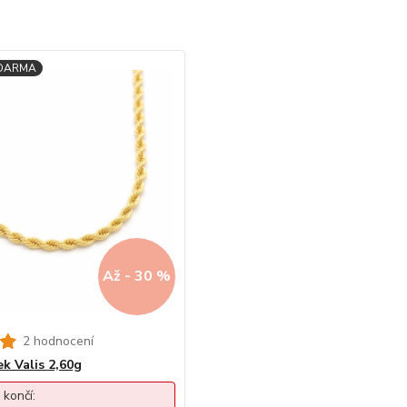
Až - 30 %
2 hodnocení
ek Valis 2,60g
 končí: