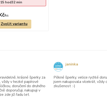
y
15
hod
32
min
Kč
/
ks
Zvolit variantu
janinka
avidelně, krásné šperky za
Pěkné šperky, velice rychlé doruč
, vždy v hezké papírové
jsem nakupovala vícekrát, vždy 
ličkou, doručení do druhého
zkušenost :-)
ně doporučuji, nakupuji v
 zde již řadu let.