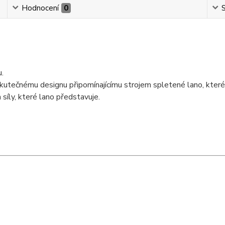
Hodnocení
0
S
u.
skutečnému designu připomínajícímu strojem spletené lano, které
íly, které lano představuje.