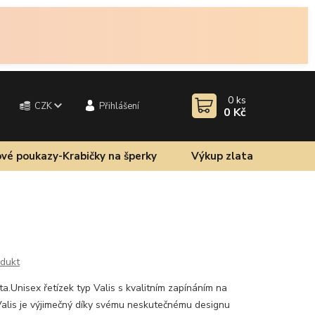
0
ks
CZK
Přihlášení
0 Kč
vé poukazy-Krabičky na šperky
Výkup zlata
odukt
ata.Unisex řetízek typ Valis s kvalitním zapínáním na
Valis je výjimečný díky svému neskutečnému designu