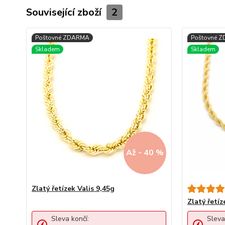
Související zboží
2
Až - 40 %
Zlatý řetízek Valis 9,45g
Zlatý řetíz
Sleva končí:
Sleva