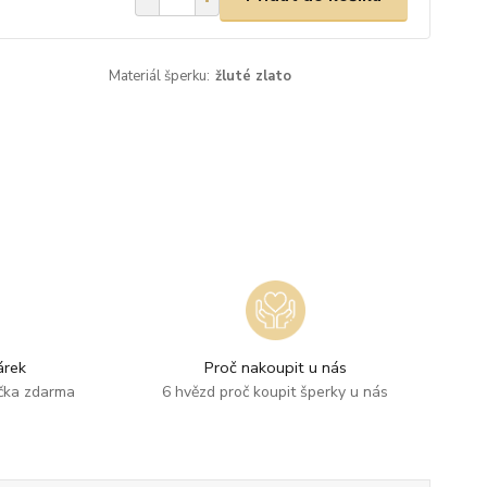
Materiál šperku:
žluté zlato
rek
Proč nakoupit u nás
ička zdarma
6 hvězd proč koupit šperky u nás