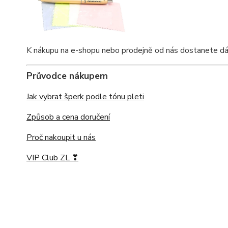
K nákupu na e-shopu nebo prodejně od nás dostanete dárko
Průvodce nákupem
Jak vybrat šperk podle tónu pleti
Způsob a cena doručení
Proč nakoupit u nás
VIP Club ZL ❣