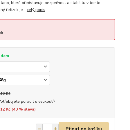
 lano, které představuje bezpečnost a stabilitu v tomto
ý řetízek je...
celý popis
ek
adem
540 Kč
Potřebujete poradit s velikostí?
12 Kč (
40
% sleva)
Přidat do košíku