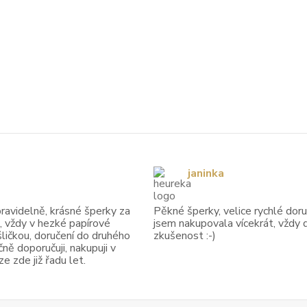
janinka
avidelně, krásné šperky za
Pěkné šperky, velice rychlé doruč
, vždy v hezké papírové
jsem nakupovala vícekrát, vždy 
ličkou, doručení do druhého
zkušenost :-)
ně doporučuji, nakupuji v
 zde již řadu let.