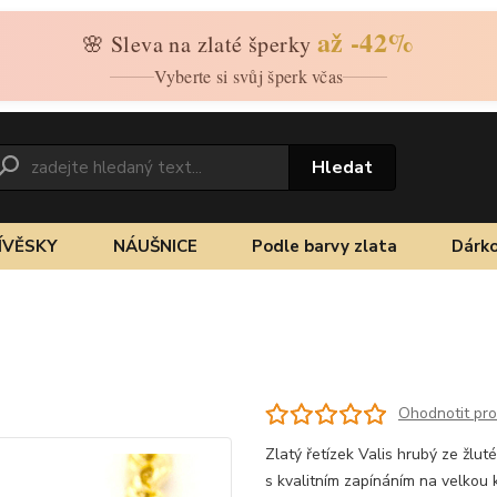
až -42%
🌸 Sleva na zlaté šperky
Vyberte si svůj šperk včas
Hledat
ÍVĚSKY
NÁUŠNICE
Podle barvy zlata
Dárko
Ohodnotit pr
Zlatý řetízek Valis hrubý ze žlut
s kvalitním zapínáním na velkou 