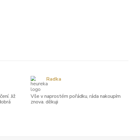
Radka
ení. Již
Vše v naprostém pořádku, ráda nakoupím
dobrá
znova. děkuji