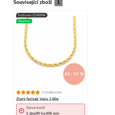
Související zboží
1
Až - 30 %
2 hodnocení
Zlatý řetízek Valis 2,60g
Sleva končí:
3
dny
00
hod
06
min