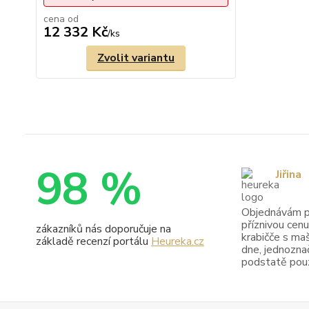
cena od
12 332 Kč
/
ks
Zvolit variantu
98 %
Jiřina
Objednávám pr
příznivou cenu
zákazníků nás doporučuje na
krabičče s maš
základě recenzí portálu
Heureka.cz
dne, jednoznač
podstatě pouze