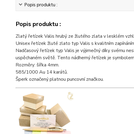
Popis produktu :
Popis produktu :
Zlatý řetízek Valis hrubý ze žlutého zlata v lesklém vzh
Unisex řetízek žluté zlato typ Valis s kvalitním zapínání
Nadčasový řetízek typ Valis je výjimečný díky svému ne
uspěchaném světě. Tento nádherný řetízek je symbolem s
Rozměry: šířka 4mm.
585/1000 Au 14 karátů.
Šperk označený platnou puncovní značkou.