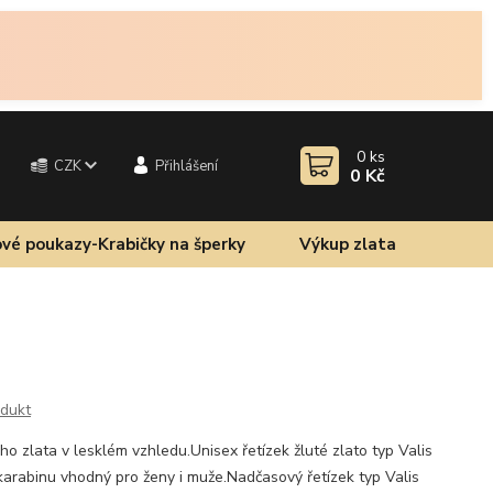
0
ks
CZK
Přihlášení
0 Kč
vé poukazy-Krabičky na šperky
Výkup zlata
odukt
ého zlata v lesklém vzhledu.Unisex řetízek žluté zlato typ Valis
karabinu vhodný pro ženy i muže.Nadčasový řetízek typ Valis