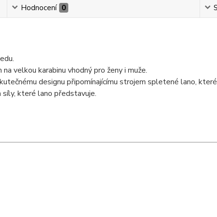
Hodnocení
0
S
ledu.
m na velkou karabinu vhodný pro ženy i muže.
skutečnému designu připomínajícímu strojem spletené lano, které
íly, které lano představuje.