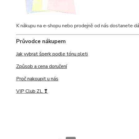
K nákupu na e-shopu nebo prodejně od nás dostanete dárko
Průvodce nákupem
Jak vybrat šperk podle tónu pleti
Způsob a cena doručení
Proč nakoupit u nás
VIP Club ZL ❣