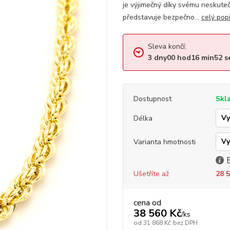
je výjimečný díky svému neskute
představuje bezpečno...
celý pop
Sleva končí:
3
dny
00
hod
16
min
51
s
Dostupnost
Skl
Délka
Varianta hmotnosti
Ušetříte až
28 5
cena od
38 560 Kč
/
ks
od
31 868 Kč
bez DPH