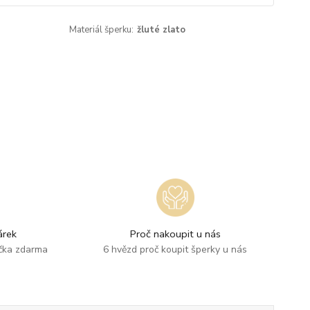
Materiál šperku:
žluté zlato
rek
Proč nakoupit u nás
ička zdarma
6 hvězd proč koupit šperky u nás