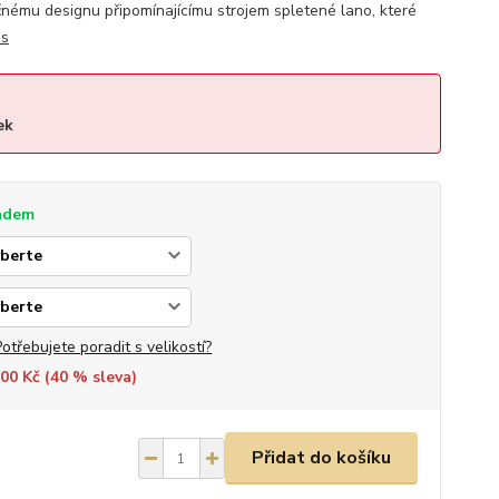
čnému designu připomínajícímu strojem spletené lano, které
is
ek
adem
Potřebujete poradit s velikostí?
00 Kč (
40
% sleva)
Přidat do košíku