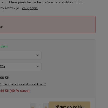
 lano, které představuje bezpečnost a stabilitu v tomto
ý řetízek je...
celý popis
ek
adem
100 Kč
Potřebujete poradit s velikostí?
44 Kč (
40
% sleva)
Přidat do košíku