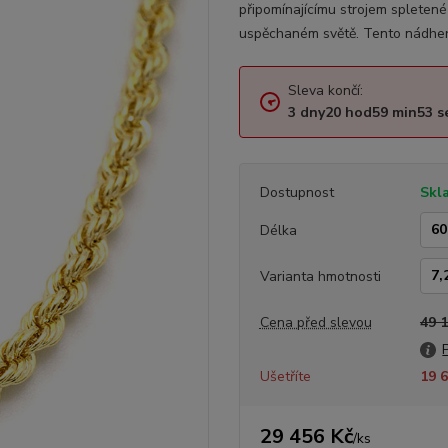
připomínajícímu strojem spletené
uspěchaném světě. Tento nádhern
Sleva končí:
3
dny
20
hod
59
min
52
s
Dostupnost
Skl
Délka
Varianta hmotnosti
Cena před slevou
49 
Ušetříte
19 6
29 456 Kč
/
ks