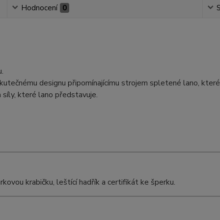
Hodnocení
0
S
u.
skutečnému designu připomínajícímu strojem spletené lano, které
íly, které lano představuje.
vou krabičku, leštící hadřík a certifikát ke šperku.