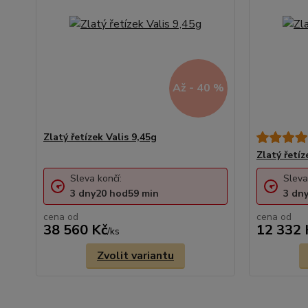
Až - 40 %
Zlatý řetízek Valis 9,45g
Zlatý řetíz
Sleva končí:
Sleva
3
dny
20
hod
59
min
3
dn
cena od
cena od
38 560 Kč
12 332 
/
ks
Zvolit variantu