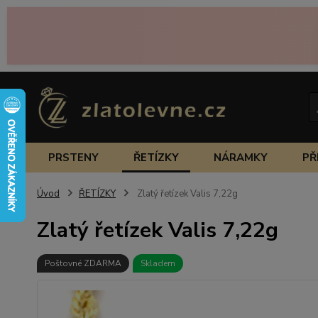
PRSTENY
ŘETÍZKY
NÁRAMKY
PŘ
Úvod
ŘETÍZKY
Zlatý řetízek Valis 7,22g
Zlatý řetízek Valis 7,22g
Poštovné ZDARMA
Skladem