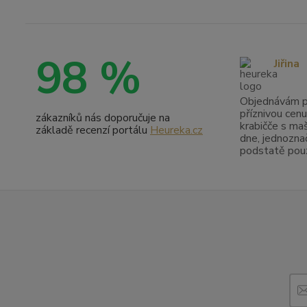
98 %
Jiřina
Objednávám pr
příznivou cenu
zákazníků nás doporučuje na
krabičče s maš
základě recenzí portálu
Heureka.cz
dne, jednoznač
podstatě pouze