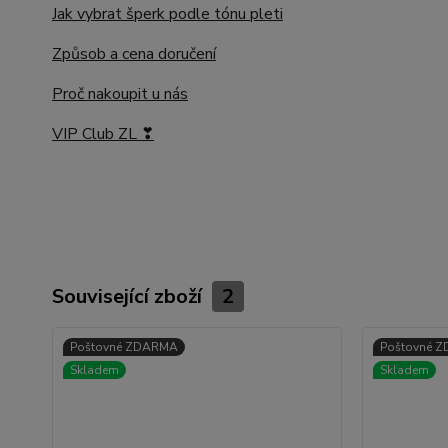
Jak vybrat šperk podle tónu pleti
Způsob a cena doručení
Proč nakoupit u nás
VIP Club ZL ❣
Související zboží
2