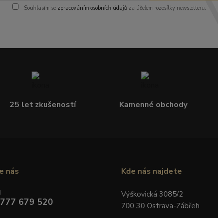
Souhlasím se
zpracováním osobních údajů
za účelem rozesílky newsletteru.
25 let zkušeností
Kamenné obchody
e nás
Kde nás najdete
d
Výškovická 3085/2
 777 679 520
700 30 Ostrava-Zábřeh