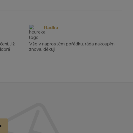
Radka
ení. Již
Vše v naprostém pořádku, ráda nakoupím
dobrá
znova. děkuji