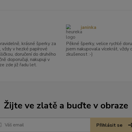
janinka
avidelně, krásné šperky za
Pěkné šperky, velice rychlé doruč
, vždy v hezké papírové
jsem nakupovala vícekrát, vždy 
ličkou, doručení do druhého
zkušenost :-)
ně doporučuji, nakupuji v
 zde již řadu let.
Žijte ve zlatě a buďte v obraze
Přihlásit se