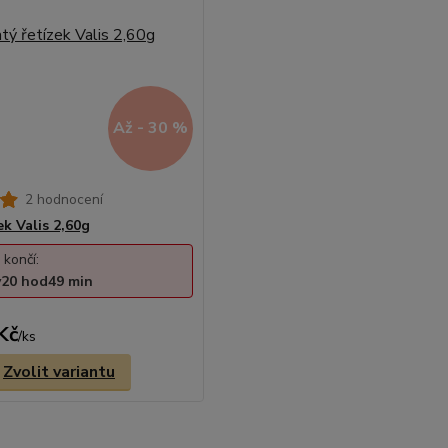
Až - 30 %
2 hodnocení
ek Valis 2,60g
 končí:
y
20
hod
49
min
Kč
/
ks
Zvolit variantu