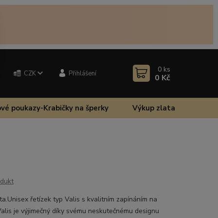
0
ks
CZK
Přihlášení
0 Kč
vé poukazy-Krabičky na šperky
Výkup zlata
odukt
ata.Unisex řetízek typ Valis s kvalitním zapínáním na
Valis je výjimečný díky svému neskutečnému designu