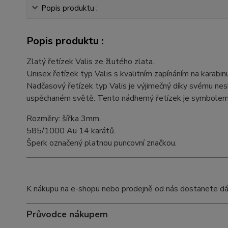
Popis produktu :
Popis produktu :
Zlatý řetízek Valis ze žlutého zlata.
Unisex řetízek typ Valis s kvalitním zapínáním na karabin
Nadčasový řetízek typ Valis je výjimečný díky svému ne
uspěchaném světě. Tento nádherný řetízek je symbolem s
Rozměry: šířka 3mm.
585/1000 Au 14 karátů.
Šperk označený platnou puncovní značkou.
K nákupu na e-shopu nebo prodejně od nás dostanete dárko
Průvodce nákupem