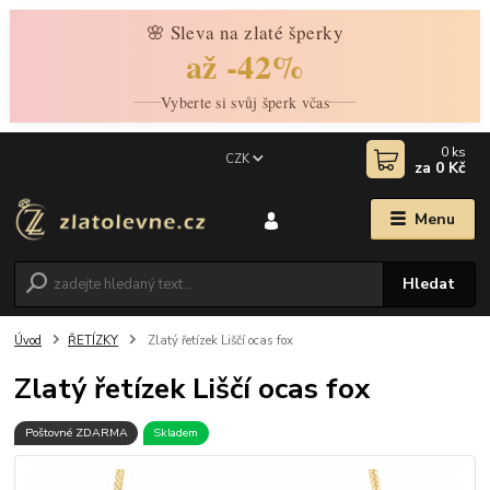
🌸 Sleva na zlaté šperky
až -42%
Vyberte si svůj šperk včas
0
ks
CZK
za
0 Kč
Menu
Hledat
Úvod
ŘETÍZKY
Zlatý řetízek Liščí ocas fox
Zlatý řetízek Liščí ocas fox
Poštovné ZDARMA
Skladem