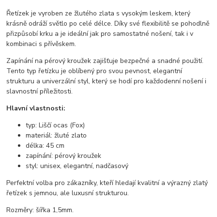
Řetízek je vyroben ze žlutého zlata s vysokým leskem, který
krásně odráží světlo po celé délce. Díky své flexibilitě se pohodlně
přizpůsobí krku a je ideální jak pro samostatné nošení, tak i v
kombinaci s přívěskem.
Zapínání na pérový kroužek zajišťuje bezpečné a snadné použití.
Tento typ řetízku je oblíbený pro svou pevnost, elegantní
strukturu a univerzální styl, který se hodí pro každodenní nošení i
slavnostní příležitosti.
Hlavní vlastnosti:
typ: Liščí ocas (Fox)
materiál: žluté zlato
délka: 45 cm
zapínání: pérový kroužek
styl: unisex, elegantní, nadčasový
Perfektní volba pro zákazníky, kteří hledají kvalitní a výrazný zlatý
řetízek s jemnou, ale luxusní strukturou.
Rozměry: šířka 1,5mm.