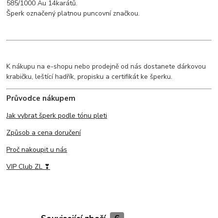
585/1000 Au 14karátů.
Šperk označený platnou puncovní značkou.
K nákupu na e-shopu nebo prodejně od nás dostanete dárkovou
krabičku, leštící hadřík, propisku a certifikát ke šperku.
Průvodce nákupem
Jak vybrat šperk podle tónu pleti
Způsob a cena doručení
Proč nakoupit u nás
VIP Club ZL ❣