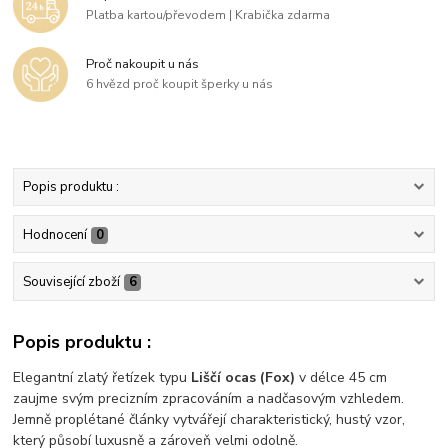
Platba kartou/převodem | Krabička zdarma
Proč nakoupit u nás
6 hvězd proč koupit šperky u nás
Popis produktu :
Hodnocení
0
Související zboží
6
Popis produktu :
Elegantní zlatý řetízek typu
Liščí ocas (Fox)
v délce 45 cm
zaujme svým precizním zpracováním a nadčasovým vzhledem.
Jemně proplétané články vytvářejí charakteristický, hustý vzor,
který působí luxusně a zároveň velmi odolně.