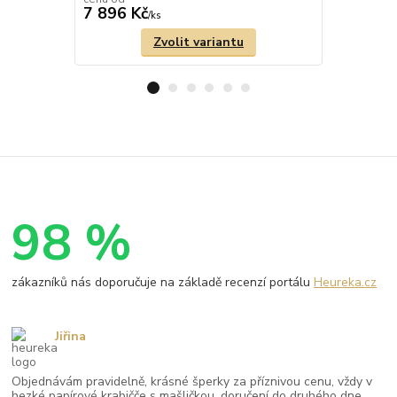
7 896 Kč
17 952 
/
ks
Zvolit variantu
98 %
zákazníků nás doporučuje na základě recenzí portálu
Heureka.cz
Jiřina
Objednávám pravidelně, krásné šperky za příznivou cenu, vždy v
hezké papírové krabičče s mašličkou, doručení do druhého dne,