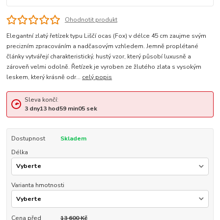
Ohodnotit produkt
Elegantní zlatý řetízek typu Liščí ocas (Fox) v délce 45 cm zaujme svým
precizním zpracováním a nadčasovým vzhledem. Jemně proplétané
články vytvářejí charakteristický, hustý vzor, který působí luxusně a
zároveň velmi odolně. Řetízek je vyroben ze žlutého zlata s vysokým
leskem, který krásně odr...
celý popis
Sleva končí:
3
dny
13
hod
59
min
05
sek
Dostupnost
Skladem
Délka
Varianta hmotnosti
Cena před
13 600 Kč