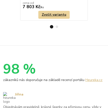
cena od
7 803 Kč
10 769 
/
ks
Zvolit variantu
98 %
zákazníků nás doporučuje na základě recenzí portálu
Heureka.cz
Jiřina
Objednávám pravidelně, krásné šperky za příznivou cenu, vždy v