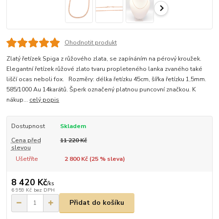
Ohodnotit produkt
Zlatý řetízek Spiga z růžového zlata, se zapínáním na pérový kroužek.
Elegantní řetízek růžové zlato tvaru propleteného lanka zvaného také
liščí ocas neboli fox. Rozměry: délka řetízku 45cm, šířka řetízku 1,5mm.
585/1000 Au 14karátů. Šperk označený platnou puncovní značkou. K
nákup...
celý popis
Dostupnost
Skladem
Cena před
11 220 Kč
slevou
Ušetříte
2 800 Kč (
25
% sleva)
8 420 Kč
/
ks
6 959 Kč
bez DPH
Přidat do košíku