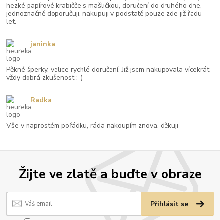
hezké papírové krabičče s mašličkou, doručení do druhého dne,
jednoznačně doporučuji, nakupuji v podstatě pouze zde již řadu
let.
janinka
Pěkné šperky, velice rychlé doručení. Již jsem nakupovala vícekrát,
vždy dobrá zkušenost :-)
Radka
Vše v naprostém pořádku, ráda nakoupím znova. děkuji
Žijte ve zlatě a buďte v obraze
Přihlásit se