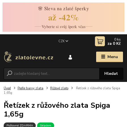
🌸 Sleva na zlaté šperky
až -42%
Vyberte si svůj šperk včas
0
ks
CZK
za
0 Kč
Menu
Hledat
Úvod
Podle barvy zlata
Růžové zlato
Řetízek z růžového zlata Spiga
1,65g
Řetízek z růžového zlata Spiga
1,65g
Poštovné ZDARMA
Skladem