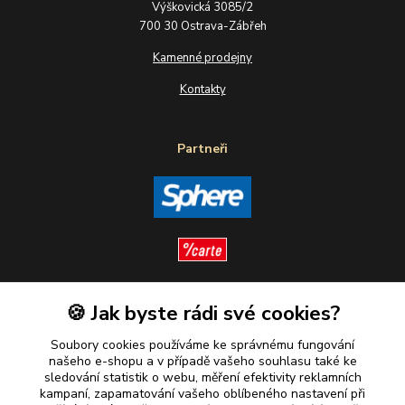
Výškovická 3085/2
700 30 Ostrava-Zábřeh
Kamenné prodejny
Kontakty
Partneři
🍪 Jak byste rádi své cookies?
Sledujte nás
Soubory cookies používáme ke správnému fungování
našeho e-shopu a v případě vašeho souhlasu také ke
sledování statistik o webu, měření efektivity reklamních
kampaní, zapamatování vašeho oblíbeného nastavení při
Plaťte u nás bezpečně