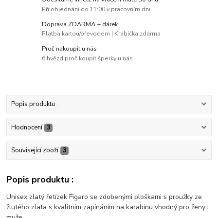
Při objednání do 11:00 v pracovním dni
Doprava ZDARMA + dárek
Platba kartou/převodem | Krabička zdarma
Proč nakoupit u nás
6 hvězd proč koupit šperky u nás
Popis produktu :
Hodnocení
3
Související zboží
3
Popis produktu :
Unisex zlatý řetízek Figaro se zdobenými ploškami s proužky ze
žlutého zlata s kvalitním zapínáním na karabinu vhodný pro ženy i
muže.