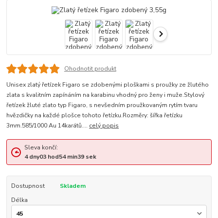
Ohodnotit produkt
Unisex zlatý řetízek Figaro se zdobenými ploškami s proužky ze žlutého
zlata s kvalitním zapínáním na karabinu vhodný pro ženy i muže.Stylový
řetízek žluté zlato typ Figaro, s nevšedním proužkovaným rytím tvaru
hvězdičky na každé plošce tohoto řetízku.Rozměry: šířka řetízku
3mm.585/1000 Au 14karátů....
celý popis
Sleva končí:
4
dny
03
hod
54
min
38
sek
Dostupnost
Skladem
Délka