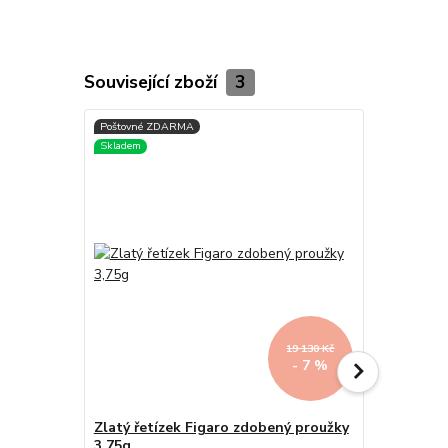
Související zboží
3
19 130 Kč
- 7 %
Zlatý řetízek Figaro zdobený proužky
Zlatý řetí
3,75g