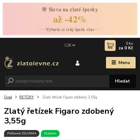
🌸 Sleva na zlaté šperky
až -42%
Vyberte si svůj šperk včas
0
ks
CZK
za
0 Kč
Menu
Hledat
Úvod
ŘETÍZKY
Zlatý řetízek Figaro zdobený 3,55g
Zlatý řetízek Figaro zdobený
3,55g
Poštovné ZDARMA
Skladem