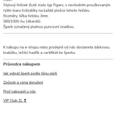
Stylový řetízek žluté zlato typ Figaro, s nevšedním proužkovaným
rytím tvaru hvězdičky na každé plošce tohoto řetízku.
Rozměry: šířka řetízku 3mm.
585/1000 Au 14karátů.
Šperk označený platnou puncovní značkou.
K nákupu na e-shopu nebo prodejně od nás dostanete dárkovou
krabičku, leštící hadřík a certifikát ke šperku.
Průvodce nákupem
Jak vybrat šperk podle tónu pleti
Způsob a cena doručení
Proč nakoupit u nás
VIP Club ZL ❣