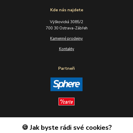
Kde nás najdete
Výškovická 3085/2
700 30 Ostrava-Zábřeh
Kamenné prodejny
Kontakty
Partneři
Sledujte nás
🍪 Jak byste rádi své cookies?