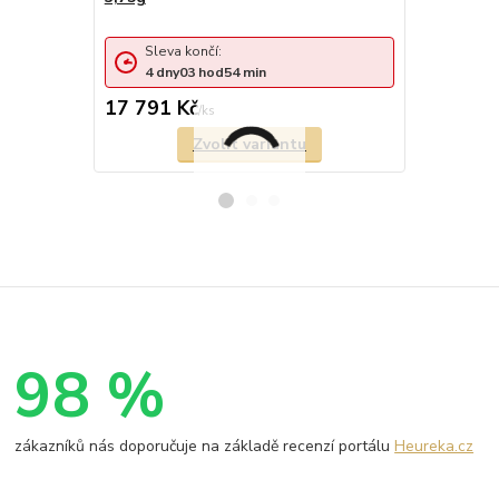
Sleva 
Sleva končí:
4
dny
4
dny
03
hod
54
min
cena od
17 791 Kč
9 960 Kč
/
ks
Zvolit variantu
98 %
zákazníků nás doporučuje na základě recenzí portálu
Heureka.cz