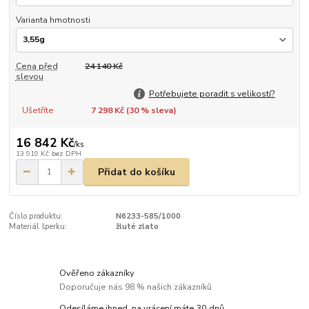
Varianta hmotnosti
Cena před
24 140 Kč
slevou
Potřebujete poradit s velikostí?
Ušetříte
7 298 Kč (
30
% sleva)
16 842 Kč
/
ks
13 919 Kč
bez DPH
Přidat do košíku
Číslo produktu:
N6233-585/1000
Materiál šperku:
žluté zlato
Ověřeno zákazníky
Doporučuje nás 98 % našich zákazníků
Odesíláme ihned, na vrácení máte 30 dnů