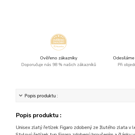
Ověřeno zákazníky
Odesíláme 
Doporučuje nás 98 % našich zákazníků
Při obje
Popis produktu :
Popis produktu :
Unisex zlatý řetízek Figaro zdobený ze žlutého zlata v 
Stylový řetízek typ Figaro zdobený broušením a články v