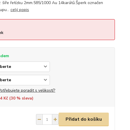
: šíře řetízku 2mm.585/1000 Au 14karátů.Šperk označen
upu...
celý popis
ek
adem
Potřebujete poradit s velikostí?
4 Kč (
30
% sleva)
Přidat do košíku