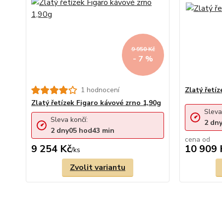
9 950 Kč
- 7 %
1 hodnocení
Zlatý řetí
Zlatý řetízek Figaro kávové zrno 1,90g
Sleva
Sleva končí:
2
dn
2
dny
05
hod
43
min
cena od
9 254 Kč
10 909 
/
ks
Zvolit variantu