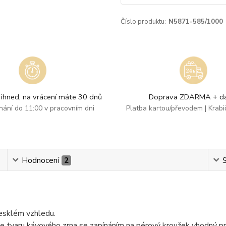
Číslo produktu:
N5871-585/1000
ihned, na vrácení máte 30 dnů
Doprava ZDARMA + dá
dnání do 11:00 v pracovním dni
Platba kartou/převodem | Krab
Hodnocení
2
S
lesklém vzhledu.
e tvaru kávového zrna se zapínáním na pérový kroužek vhodný pr