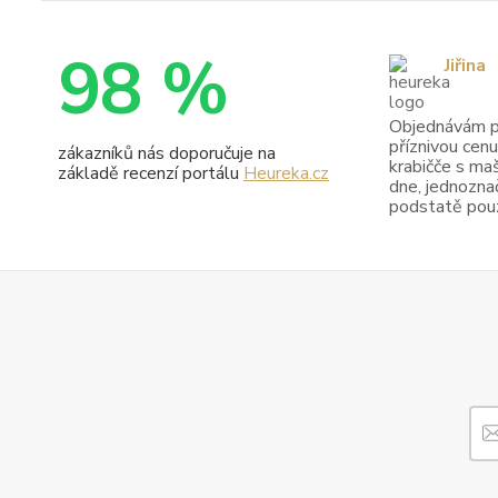
98 %
Jiřina
Objednávám pr
příznivou cenu
zákazníků nás doporučuje na
krabičče s maš
základě recenzí portálu
Heureka.cz
dne, jednoznač
podstatě pouze