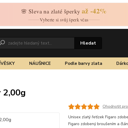
až -42%
🌸 Sleva na zlaté šperky
Vyberte si svůj šperk včas
Hledat
ÍVĚSKY
NÁUŠNICE
Podle barvy zlata
Dárko
ý 2,00g
Ohodnotit pr
Unisex zlatý řetízek Figaro zdob
Figaro zdobený broušením a člán