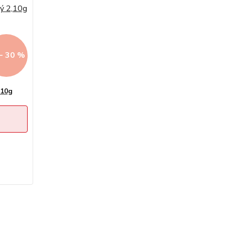
- 30 %
,10g