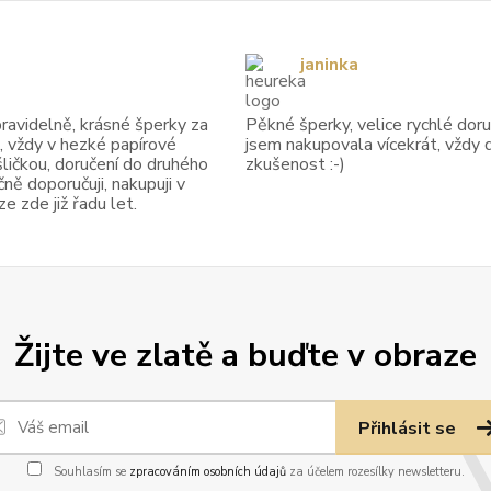
janinka
avidelně, krásné šperky za
Pěkné šperky, velice rychlé doruč
, vždy v hezké papírové
jsem nakupovala vícekrát, vždy 
ličkou, doručení do druhého
zkušenost :-)
ně doporučuji, nakupuji v
 zde již řadu let.
Žijte ve zlatě a buďte v obraze
Přihlásit se
Souhlasím se
zpracováním osobních údajů
za účelem rozesílky newsletteru.