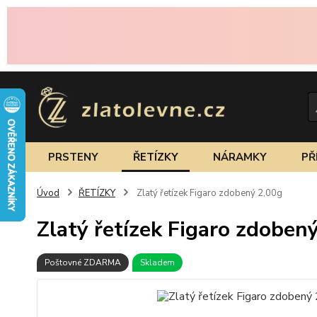
PRSTENY
ŘETÍZKY
NÁRAMKY
PŘ
Úvod
ŘETÍZKY
Zlatý řetízek Figaro zdobený 2,00g
Zlatý řetízek Figaro zdoben
Poštovné ZDARMA
Skladem