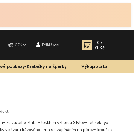
0
ks
CZK
Přihlášení
0 Kč
vé poukazy-Krabičky na šperky
Výkup zlata
odukt
ený ze žlutého zlata v lesklém vzhledu.Stylový řetízek typ
ky ve tvaru kávového zrna se zapínáním na pérový kroužek