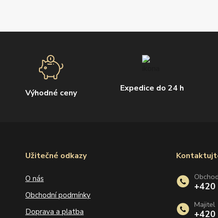
Expedice do 24 h
Výhodné ceny
Užitečné odkazy
Kontaktujt
Obcho
O nás
+420
Obchodní podmínky
Majitel
Doprava a platba
+420