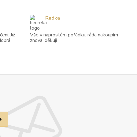
Radka
ení. Již
Vše v naprostém pořádku, ráda nakoupím
dobrá
znova. děkuji