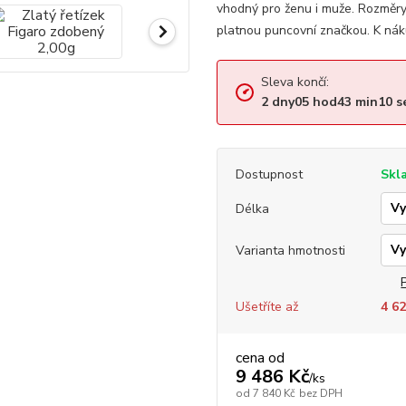
vhodný pro ženu i muže. Rozměry
platnou puncovní značkou. K nák
Sleva končí:
2
dny
05
hod
43
min
10
s
Dostupnost
Skl
Délka
Varianta hmotnosti
Ušetříte až
4 62
cena od
9 486 Kč
/
ks
od
7 840 Kč
bez DPH