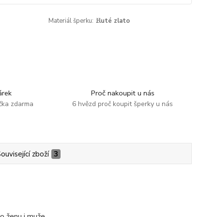
Materiál šperku:
žluté zlato
rek
Proč nakoupit u nás
ička zdarma
6 hvězd proč koupit šperky u nás
ouvisející zboží
3
o ženu i muže.