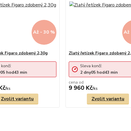
Až - 30 %
Až 
zek Figaro zdobený 2,30g
Zlatý řetízek Figaro zdobený 2
 končí:
Sleva končí:
y
05
hod
43
min
2
dny
05
hod
43
min
cena od
Kč
9 960 Kč
/
ks
/
ks
Zvolit variantu
Zvolit variantu