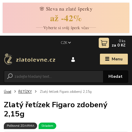
🌸 Sleva na zlaté šperky
až -42%
Vyberte si svůj šperk včas
0
ks
CZK
za
0 Kč
Menu
Hledat
Úvod
ŘETÍZKY
Zlatý řetízek Figaro zdobený 2,15g
Zlatý řetízek Figaro zdobený
2,15g
Poštovné ZDARMA
Skladem