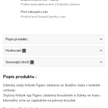
Platba kartou/převodem | Krabička zdarma
Proč nakoupit u nás
6 hvězd proč koupit šperky u nás
Popis produktu :
Hodnocení
0
Související zboží
3
Popis produktu :
Dámský zlatý řetízek Figaro zdobený ze žlutého zlata v lesklém
vzhledu.
Stylový řetízek typ Figaro zdobený broušením a články ve tvaru
kávového zrna se zapínáním na pérový kroužek.