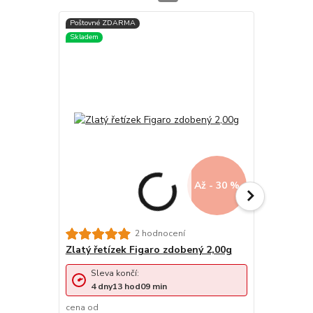
Až - 30 %
Zlatý řetí
2 hodnocení
Zlatý řetízek Figaro zdobený 2,00g
Sleva končí:
Sleva 
4
dny
13
hod
09
min
4
dny
cena od
cena od