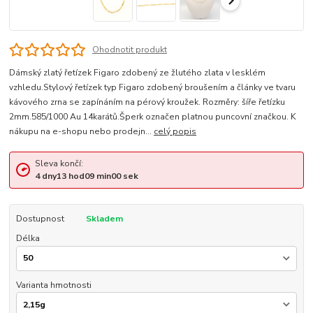
Ohodnotit produkt
Dámský zlatý řetízek Figaro zdobený ze žlutého zlata v lesklém
vzhledu.Stylový řetízek typ Figaro zdobený broušením a články ve tvaru
kávového zrna se zapínáním na pérový kroužek. Rozměry: šíře řetízku
2mm.585/1000 Au 14karátů.Šperk označen platnou puncovní značkou. K
nákupu na e-shopu nebo prodejn...
celý popis
Sleva končí:
4
dny
13
hod
09
min
00
sek
Dostupnost
Skladem
Délka
Varianta hmotnosti