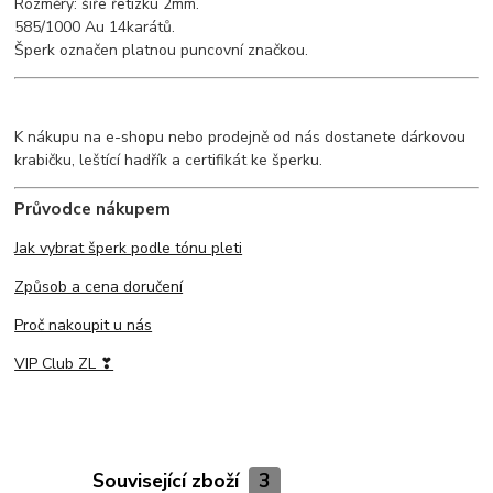
Rozměry: šíře řetízku 2mm.
585/1000 Au 14karátů.
Šperk označen platnou puncovní značkou.
K nákupu na e-shopu nebo prodejně od nás dostanete dárkovou
krabičku, leštící hadřík a certifikát ke šperku.
Průvodce nákupem
Jak vybrat šperk podle tónu pleti
Způsob a cena doručení
Proč nakoupit u nás
VIP Club ZL ❣
Související zboží
3