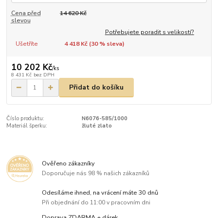
Cena před
14 620 Kč
slevou
Potřebujete poradit s velikostí?
Ušetříte
4 418 Kč (
30
% sleva)
10 202 Kč
/
ks
8 431 Kč
bez DPH
Přidat do košíku
Číslo produktu:
N6076-585/1000
Materiál šperku:
žluté zlato
Ověřeno zákazníky
Doporučuje nás 98 % našich zákazníků
Odesíláme ihned, na vrácení máte 30 dnů
Při objednání do 11:00 v pracovním dni
Doprava ZDARMA + dárek