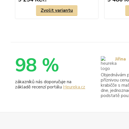
/
ks
Zvolit variantu
98 %
Jiřina
Objednávám pr
příznivou cenu
zákazníků nás doporučuje na
krabičče s maš
základě recenzí portálu
Heureka.cz
dne, jednoznač
podstatě pouze