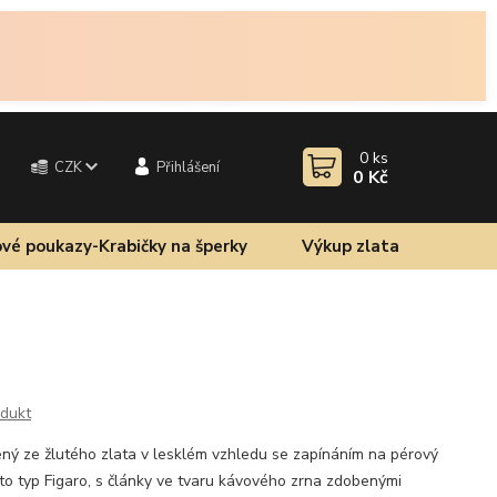
0
ks
CZK
Přihlášení
0 Kč
vé poukazy-Krabičky na šperky
Výkup zlata
odukt
ený ze žlutého zlata v lesklém vzhledu se zapínáním na pérový
ato typ Figaro, s články ve tvaru kávového zrna zdobenými