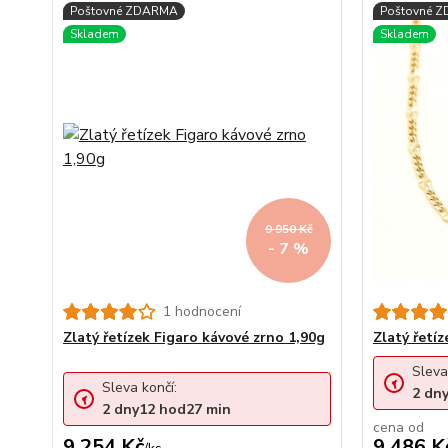
9 950 Kč
- 7 %
1 hodnocení
Zlatý řetízek Figaro kávové zrno 1,90g
Zlatý řetí
Sleva
Sleva končí:
2
dn
2
dny
12
hod
27
min
cena od
9 254 Kč
9 486 K