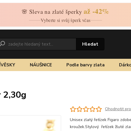
až -42%
🌸 Sleva na zlaté šperky
Vyberte si svůj šperk včas
Hledat
ÍVĚSKY
NÁUŠNICE
Podle barvy zlata
Dárko
ý 2,30g
Ohodnotit pr
Unisex zlatý řetízek Figaro zdob
kroužek.Stylový řetízek žluté zl