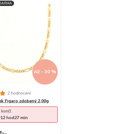
Až - 30 %
2 hodnocení
zek Figaro zdobený 2,00g
 končí:
y
12
hod
27
min
č