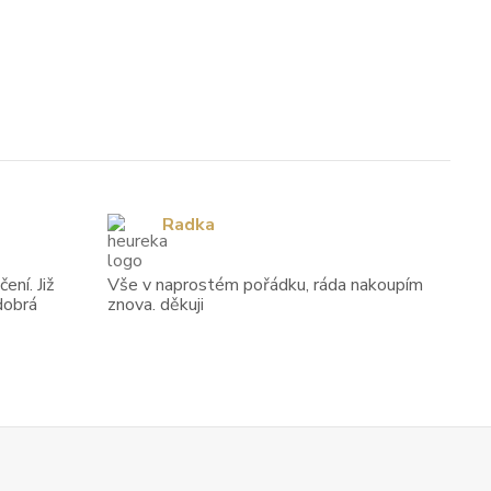
Radka
ení. Již
Vše v naprostém pořádku, ráda nakoupím
dobrá
znova. děkuji