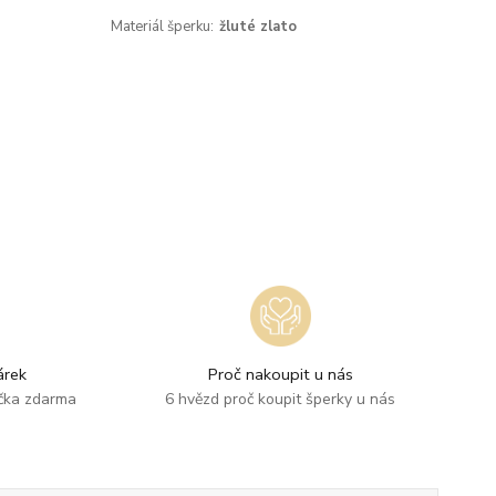
Materiál šperku:
žluté zlato
rek
Proč nakoupit u nás
ička zdarma
6 hvězd proč koupit šperky u nás