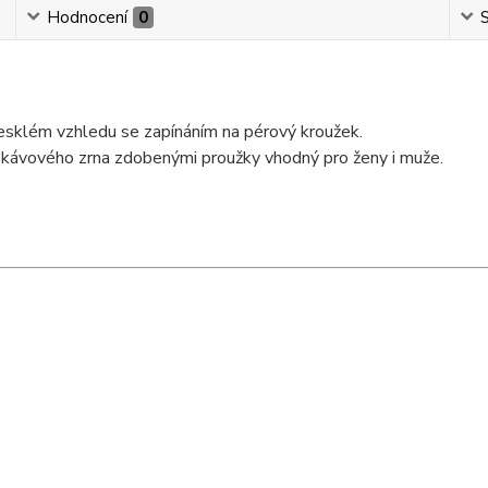
Hodnocení
0
S
lesklém vzhledu se zapínáním na pérový kroužek.
ru kávového zrna zdobenými proužky vhodný pro ženy i muže.