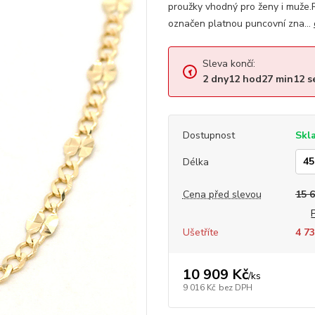
proužky vhodný pro ženy i muže.
označen platnou puncovní zna...
Sleva končí:
2
dny
12
hod
27
min
11
s
Dostupnost
Skl
Délka
Cena před slevou
15 
Ušetříte
4 73
10 909 Kč
/
ks
9 016 Kč
bez DPH