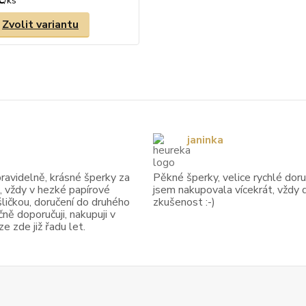
/
ks
Zvolit variantu
janinka
avidelně, krásné šperky za
Pěkné šperky, velice rychlé doruč
, vždy v hezké papírové
jsem nakupovala vícekrát, vždy 
ličkou, doručení do druhého
zkušenost :-)
ně doporučuji, nakupuji v
 zde již řadu let.