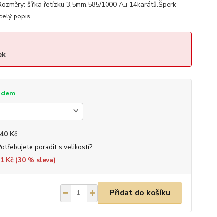
Rozměry: šířka řetízku 3,5mm.585/1000 Au 14karátů.Šperk
celý popis
ek
adem
640 Kč
Potřebujete poradit s velikostí?
1 Kč (
30
% sleva)
Přidat do košíku