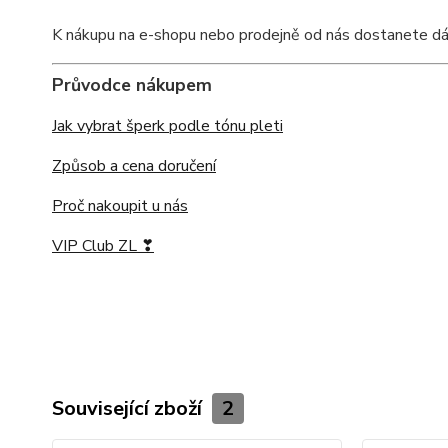
K nákupu na e-shopu nebo prodejně od nás dostanete dárko
Průvodce nákupem
Jak vybrat šperk podle tónu pleti
Způsob a cena doručení
Proč nakoupit u nás
VIP Club ZL ❣
Související zboží
2