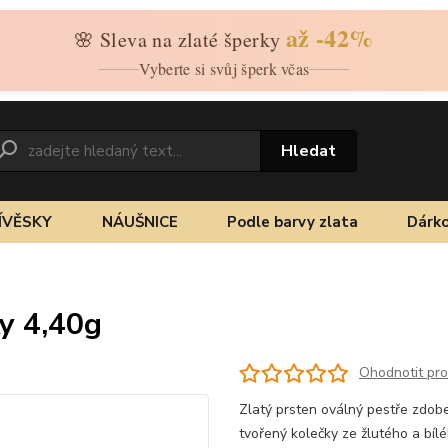
až -42%
🌸 Sleva na zlaté šperky
Vyberte si svůj šperk včas
Hledat
ÍVĚSKY
NÁUŠNICE
Podle barvy zlata
Dárko
y 4,40g
Ohodnotit pr
Zlatý prsten oválný pestře zdobe
tvořený kolečky ze žlutého a bíl