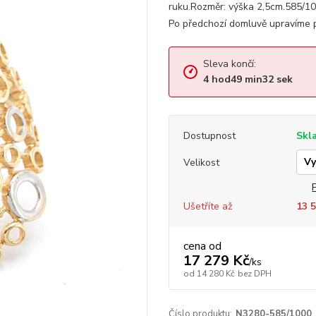
ruku.Rozměr: výška 2,5cm.585/1
Po předchozí domluvě upravíme p
Sleva končí:
4
hod
49
min
32
sek
Dostupnost
Skl
Velikost
Ušetříte až
13 5
cena od
17 279 Kč
/
ks
od
14 280 Kč
bez DPH
Číslo produktu:
N3280-585/1000