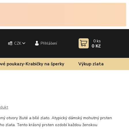
0
ks
CZK
Přihlášení
0 Kč
vé poukazy-Krabičky na šperky
Výkup zlata
odukt
ný otvory žluté a bílé zlato. Atypický dámský mohutný prsten
ého zlata. Tento krásný prsten ozdobí každou ženskou