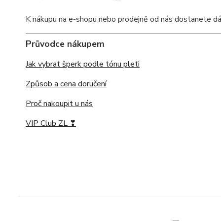
K nákupu na e-shopu nebo prodejně od nás dostanete dárko
Průvodce nákupem
Jak vybrat šperk podle tónu pleti
Způsob a cena doručení
Proč nakoupit u nás
VIP Club ZL ❣