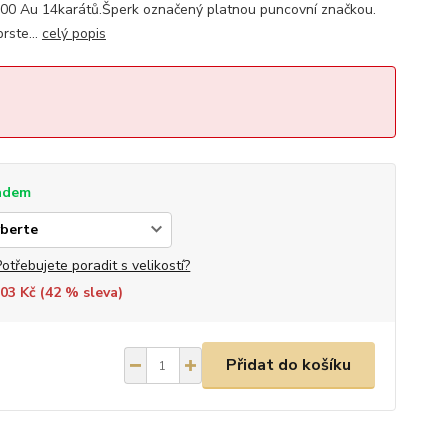
000 Au 14karátů.Šperk označený platnou puncovní značkou.
rste...
celý popis
adem
Potřebujete poradit s velikostí?
03 Kč (
42
% sleva)
Přidat do košíku