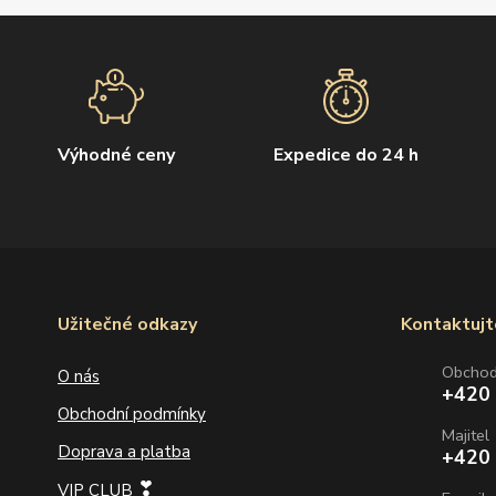
Výhodné ceny
Expedice do 24 h
Užitečné odkazy
Kontaktujt
Obcho
O nás
+420
Obchodní podmínky
Majitel
Doprava a platba
+420
❣
VIP CLUB