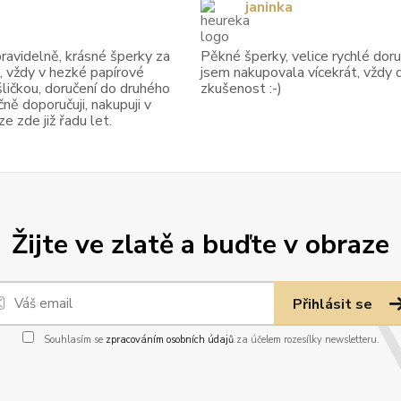
janinka
avidelně, krásné šperky za
Pěkné šperky, velice rychlé doruč
, vždy v hezké papírové
jsem nakupovala vícekrát, vždy 
ličkou, doručení do druhého
zkušenost :-)
ně doporučuji, nakupuji v
 zde již řadu let.
Žijte ve zlatě a buďte v obraze
Přihlásit se
Souhlasím se
zpracováním osobních údajů
za účelem rozesílky newsletteru.