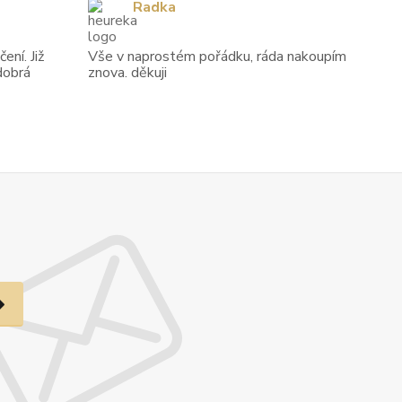
Radka
ení. Již
Vše v naprostém pořádku, ráda nakoupím
dobrá
znova. děkuji