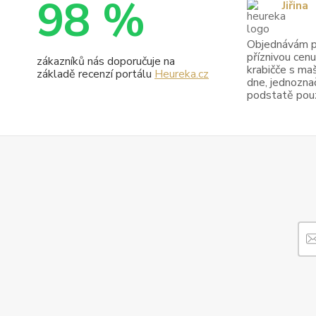
98 %
Jiřina
Objednávám pr
příznivou cenu
zákazníků nás doporučuje na
krabičče s maš
základě recenzí portálu
Heureka.cz
dne, jednoznač
podstatě pouze