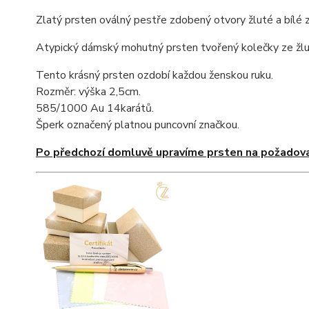
Zlatý prsten oválný pestře zdobený otvory žluté a bílé z
Atypický dámský mohutný prsten tvořený kolečky ze žlut
Tento krásný prsten ozdobí každou ženskou ruku.
Rozměr: výška 2,5cm.
585/1000 Au 14karátů.
Šperk označený platnou puncovní značkou.
Po předchozí domluvě upravíme prsten na požadova