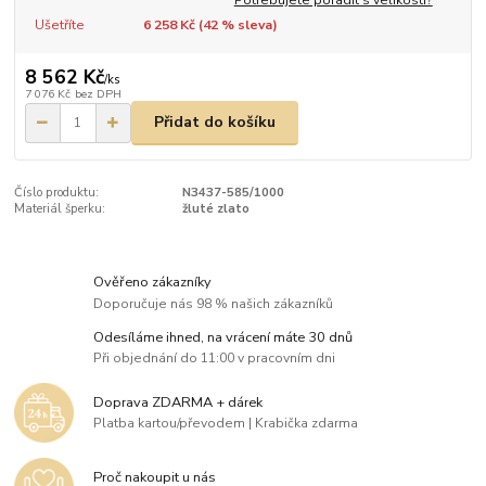
Ušetříte
6 258 Kč (
42
% sleva)
8 562 Kč
/
ks
7 076 Kč
bez DPH
Přidat do košíku
Číslo produktu:
N3437-585/1000
Materiál šperku:
žluté zlato
Ověřeno zákazníky
Doporučuje nás 98 % našich zákazníků
Odesíláme ihned, na vrácení máte 30 dnů
Při objednání do 11:00 v pracovním dni
Doprava ZDARMA + dárek
Platba kartou/převodem | Krabička zdarma
Proč nakoupit u nás