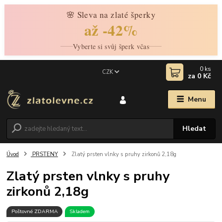
🌸 Sleva na zlaté šperky
až -42%
Vyberte si svůj šperk včas
0
ks
CZK
za
0 Kč
Menu
Hledat
Úvod
PRSTENY
Zlatý prsten vlnky s pruhy zirkonů 2,18g
Zlatý prsten vlnky s pruhy
zirkonů 2,18g
Poštovné ZDARMA
Skladem