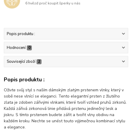
6 hvězd proč koupit šperky u nás
Popis produktu :
Hodnocení
0
Související zboží
2
Popis produktu :
Oživte svůj styl s naším dámským zlatým prstenem vlnky, který v
sobě nese vlnící se eleganci. Tento elegantní prsten z žlutého
zlata je zdoben zářivými vlnkami, které tvoří vzhled pruhů zirkonů.
Každá zářivá zirkonová linie přidává prstenu jedinečný lesk a
jiskru. S tímto prstenem budete zářit a tvořit vlny obdivu na
každém kroku. Nechte se unést touto výjimečnou kombinací stylu
a elegance.