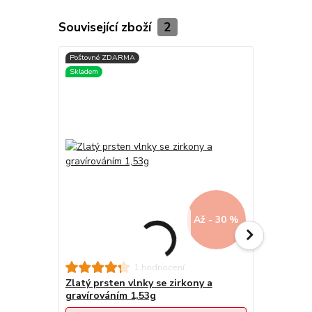
Související zboží
2
Až - 30 %
Zlatý prst
1 hodnocení
Zlatý prsten vlnky se zirkony a
gravírováním 1,53g