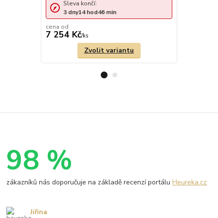
Sleva končí:
Sleva 
3
dny
14
hod
46
min
1
den
cena od
cena od
7 254 Kč
8 447 Kč
/
ks
Zvolit variantu
98 %
zákazníků nás doporučuje na základě recenzí portálu
Heureka.cz
Jiřina