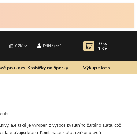
0
ks
CZK
Přihlášení
0 Kč
vé poukazy-Krabičky na šperky
Výkup zlata
odukt
lnivý, ale také je vyroben z vysoce kvalitního žlutého zlata, což
 stále trvající krásu. Kombinace zlata a zirkonů tvoří