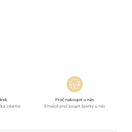
rek
Proč nakoupit u nás
ička zdarma
6 hvězd proč koupit šperky u nás