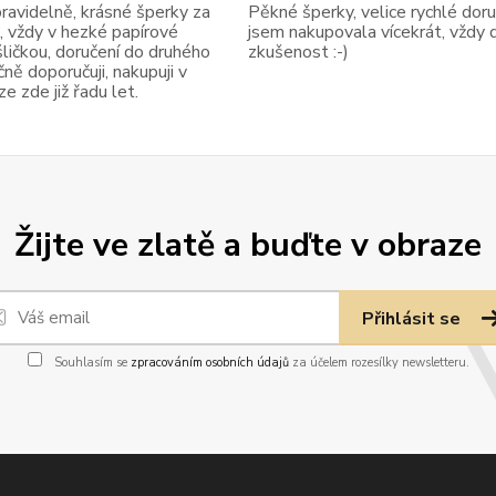
avidelně, krásné šperky za
Pěkné šperky, velice rychlé doruč
, vždy v hezké papírové
jsem nakupovala vícekrát, vždy 
ličkou, doručení do druhého
zkušenost :-)
ně doporučuji, nakupuji v
 zde již řadu let.
Žijte ve zlatě a buďte v obraze
Přihlásit se
Souhlasím se
zpracováním osobních údajů
za účelem rozesílky newsletteru.