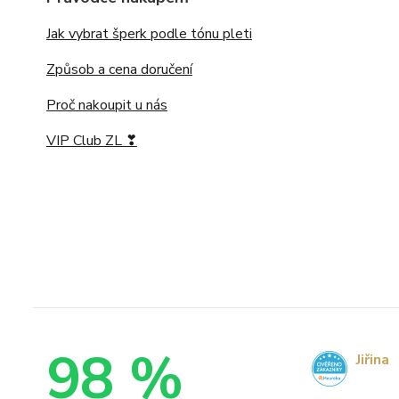
Jak vybrat šperk podle tónu pleti
Způsob a cena doručení
Proč nakoupit u nás
VIP Club ZL ❣
98 %
Jiřina