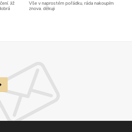
ení. Již
Vše v naprostém pořádku, ráda nakoupím
dobrá
znova. děkuji