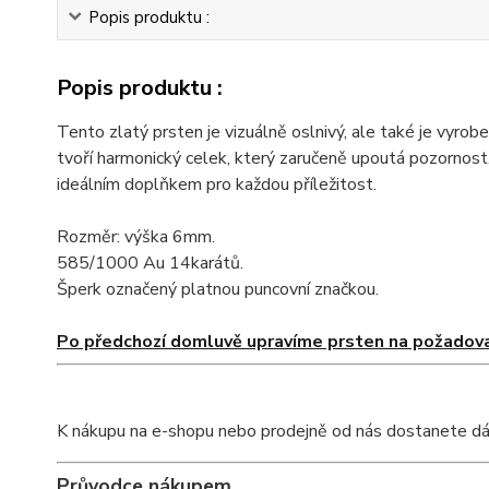
Popis produktu :
Popis produktu :
Tento zlatý prsten je vizuálně oslnivý, ale také je vyrobe
tvoří harmonický celek, který zaručeně upoutá pozornos
ideálním doplňkem pro každou příležitost.
Rozměr: výška 6mm.
585/1000 Au 14karátů.
Šperk označený platnou puncovní značkou.
Po předchozí domluvě upravíme prsten na požadova
K nákupu na e-shopu nebo prodejně od nás dostanete dárkov
Průvodce nákupem