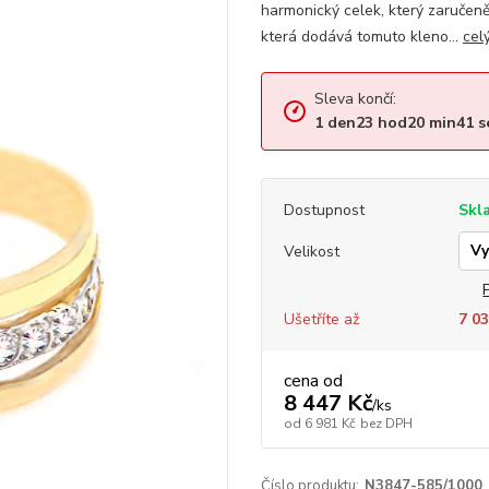
harmonický celek, který zaručen
která dodává tomuto kleno...
cel
Sleva končí:
1
den
23
hod
20
min
41
s
Dostupnost
Skl
Velikost
Ušetříte až
7 03
cena od
8 447 Kč
/
ks
od
6 981 Kč
bez DPH
Číslo produktu:
N3847-585/1000