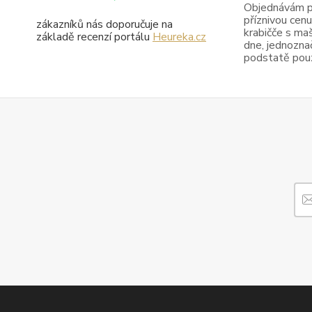
Objednávám pr
příznivou cenu
zákazníků nás doporučuje na
krabičče s maš
základě recenzí portálu
Heureka.cz
dne, jednoznač
podstatě pouze