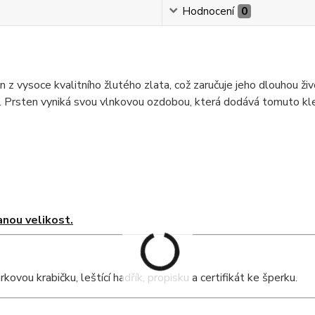
Hodnocení
0
n z vysoce kvalitního žlutého zlata, což zaručuje jeho dlouhou živ
t. Prsten vyniká svou vlnkovou ozdobou, která dodává tomuto kl
nou velikost.
ou krabičku, leštící hadřík, propisku a certifikát ke šperku.