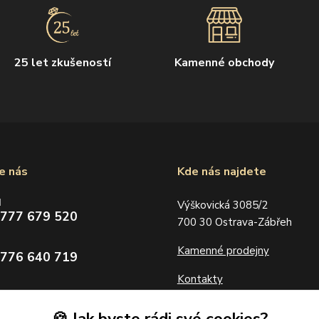
25 let zkušeností
Kamenné obchody
e nás
Kde nás najdete
d
Výškovická 3085/2
 777 679 520
700 30 Ostrava-Zábřeh
Kamenné prodejny
 776 640 719
Kontakty
zlatolevne.cz
🍪 Jak byste rádi své cookies?