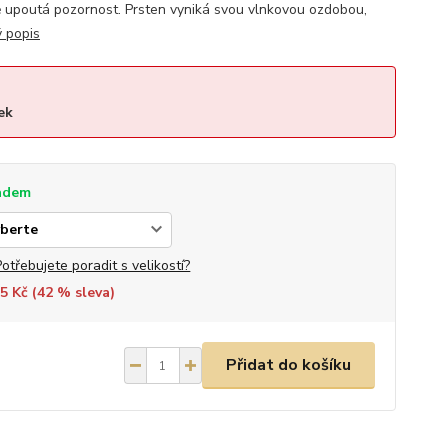
ě upoutá pozornost. Prsten vyniká svou vlnkovou ozdobou,
ý popis
ek
adem
Potřebujete poradit s velikostí?
5 Kč (
42
% sleva)
Přidat do košíku