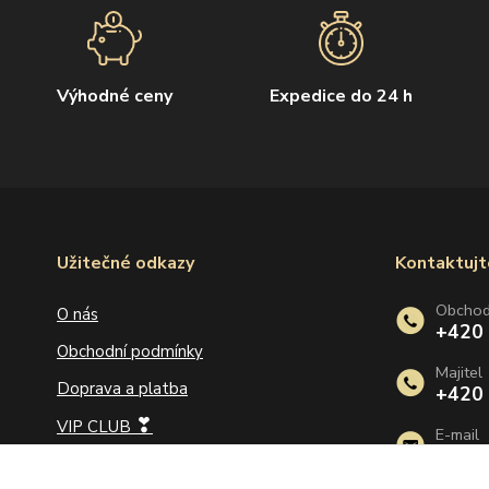
Výhodné ceny
Expedice do 24 h
Užitečné odkazy
Kontaktujt
Obcho
O nás
+420
Obchodní podmínky
Majitel
Doprava a platba
+420
❣
VIP CLUB
E-mail
info@
Jak na velikost prstenu