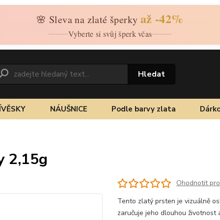
až -42%
🌸 Sleva na zlaté šperky
Vyberte si svůj šperk včas
Hledat
ÍVĚSKY
NÁUŠNICE
Podle barvy zlata
Dárko
y 2,15g
Ohodnotit pr
Tento zlatý prsten je vizuálně os
zaručuje jeho dlouhou životnost a