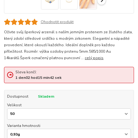
Ohodnotit produkt
Oživte svůj šperkový arzenál s naším jemným prstenem ze žlutého zlata,
který zdobí středové srdíčko s modrým zirkonem. Elegantní a nápadité
provedení, které okouzlí každého. Ideální doplněk pro každou
příležitost. Rozměr: výška ozdoby prstenu 5mm.585/1000 Au
14karátů.Šperk označený platnou puncovní ...
celý popis
Sleva končí:
1
den
02
hod
15
min
41
sek
Dostupnost
Skladem
Velikost
Varianta hmotnosti