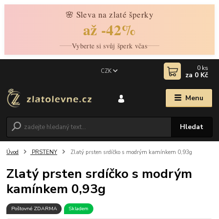
🌸 Sleva na zlaté šperky
až -42%
Vyberte si svůj šperk včas
0
ks
CZK
za
0 Kč
Menu
Hledat
Úvod
PRSTENY
Zlatý prsten srdíčko s modrým kamínkem 0,93g
Zlatý prsten srdíčko s modrým
kamínkem 0,93g
Poštovné ZDARMA
Skladem