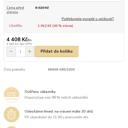
Cena před
6 320 Kč
slevou
Potřebujete poradit s velikostí?
Ušetříte
1 912 Kč (
30
% sleva)
4 408 Kč
/
ks
3 643 Kč
bez DPH
Přidat do košíku
Číslo produktu:
N5638-585/1000
Ověřeno zákazníky
Doporučuje nás 98 % našich zákazníků
Odesíláme ihned, na vrácení máte 30 dnů
Při objednání do 11:00 v pracovním dni