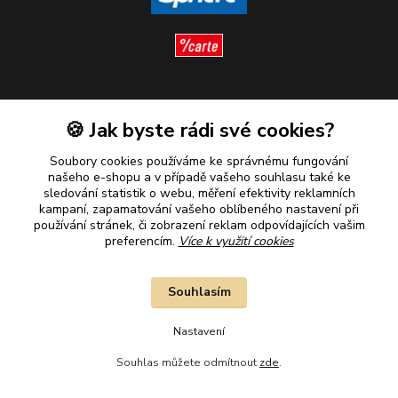
Sledujte nás
🍪 Jak byste rádi své cookies?
Soubory cookies používáme ke správnému fungování
našeho e-shopu a v případě vašeho souhlasu také ke
sledování statistik o webu, měření efektivity reklamních
kampaní, zapamatování vašeho oblíbeného nastavení při
Plaťte u nás bezpečně
používání stránek, či zobrazení reklam odpovídajících vašim
preferencím.
Více k využití cookies
Souhlasím
Nastavení
Souhlas můžete odmítnout
zde
.
2010–2026 © B&B Goldinvestic s.r.o. - Všechna práva vyhrazena.