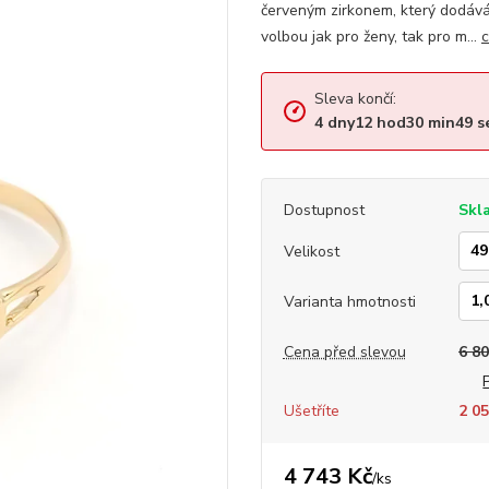
červeným zirkonem, který dodává
volbou jak pro ženy, tak pro m...
c
Sleva končí:
4
dny
12
hod
30
min
48
s
Dostupnost
Skl
Velikost
Varianta hmotnosti
Cena před slevou
6 80
Ušetříte
2 05
4 743 Kč
/
ks