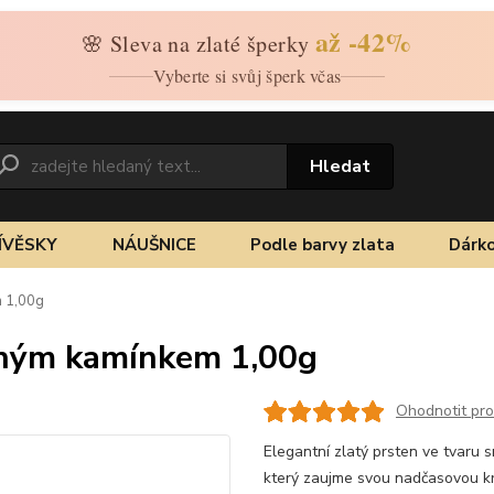
až -42%
🌸 Sleva na zlaté šperky
Vyberte si svůj šperk včas
Hledat
ÍVĚSKY
NÁUŠNICE
Podle barvy zlata
Dárko
m 1,00g
veným kamínkem 1,00g
Ohodnotit pr
Elegantní zlatý prsten ve tvaru 
který zaujme svou nadčasovou kr