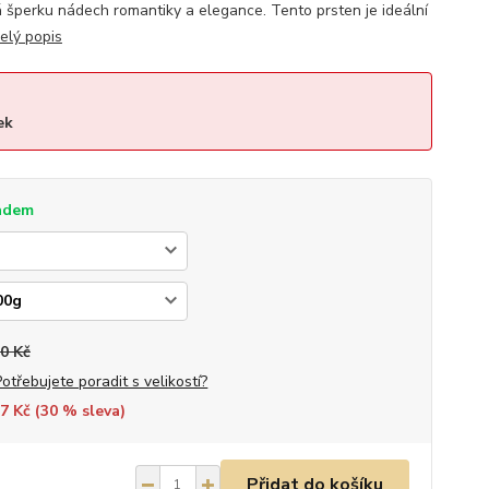
 šperku nádech romantiky a elegance. Tento prsten je ideální
elý popis
ek
adem
0 Kč
Potřebujete poradit s velikostí?
7 Kč (
30
% sleva)
Přidat do košíku