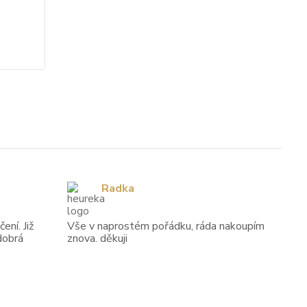
cena od
7 114 Kč
/
ks
Zvolit variantu
Radka
ení. Již
Vše v naprostém pořádku, ráda nakoupím
dobrá
znova. děkuji