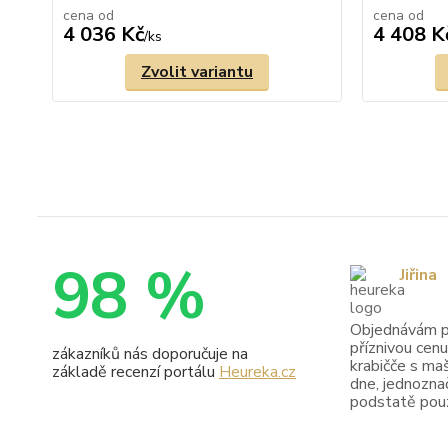
cena od
cena od
4 036 Kč
4 408 K
/
ks
Zvolit variantu
98 %
Jiřina
Objednávám pr
příznivou cenu
zákazníků nás doporučuje na
krabičče s maš
základě recenzí portálu
Heureka.cz
dne, jednoznač
podstatě pouze