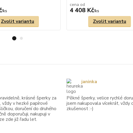
cena od
č
4 408 Kč
/
ks
/
ks
Zvolit variantu
Zvolit variantu
janinka
avidelně, krásné šperky za
Pěkné šperky, velice rychlé doruč
, vždy v hezké papírové
jsem nakupovala vícekrát, vždy 
ličkou, doručení do druhého
zkušenost :-)
ně doporučuji, nakupuji v
 zde již řadu let.