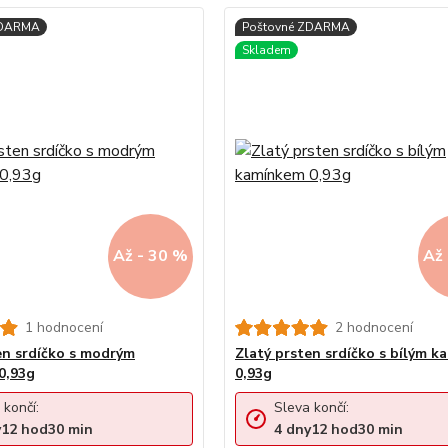
Až - 30 %
Až 
1 hodnocení
2 hodnocení
en srdíčko s modrým
Zlatý prsten srdíčko s bílým 
0,93g
0,93g
 končí:
Sleva končí:
y
12
hod
30
min
4
dny
12
hod
30
min