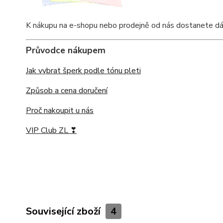
K nákupu na e-shopu nebo prodejně od nás dostanete dárkov
Průvodce nákupem
Jak vybrat šperk podle tónu pleti
Způsob a cena doručení
Proč nakoupit u nás
VIP Club ZL ❣
Související zboží
4