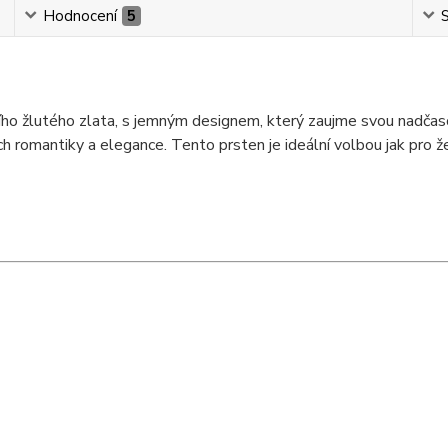
Hodnocení
5
S
tního žlutého zlata, s jemným designem, který zaujme svou nadča
omantiky a elegance. Tento prsten je ideální volbou jak pro žen