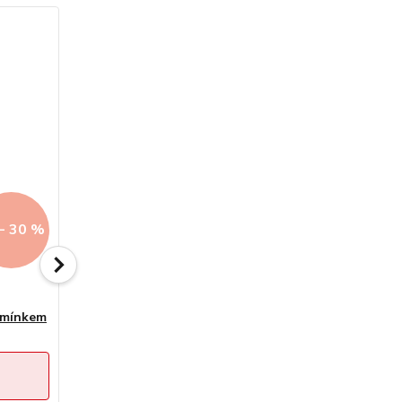
- 30 %
Až - 30 %
2 hodnocení
kamínkem
Zlatý prsten srdce a nekonečno se
zirkony 1,50g
Sleva končí:
4
dny
12
hod
30
min