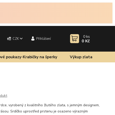
0
ks
CZK
Přihlášení
0 Kč
vé poukazy-Krabičky na šperky
Výkup zlata
odukt
srdce, vyrobený z kvalitního žlutého zlata, s jemným designem,
ásou. Srdíčko uprostřed prstenu je osazeno výrazným