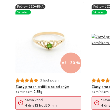
Až - 30 %
3 hodnocení
Zlatý prsten srdíčko se zeleným
Zlatý prst
kamínkem 0,85g
kamínkem 
Sleva končí:
Sleva
4
dny
12
hod
30
min
4
dn