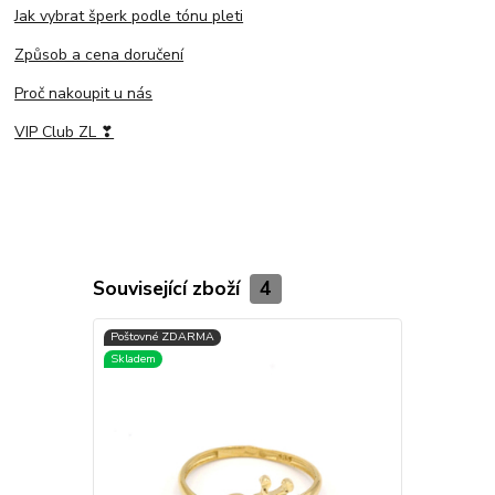
Jak vybrat šperk podle tónu pleti
Způsob a cena doručení
Proč nakoupit u nás
VIP Club ZL ❣
Související zboží
4