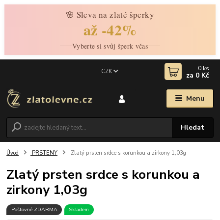
🌸 Sleva na zlaté šperky
až -42%
Vyberte si svůj šperk včas
0
ks
CZK
za
0 Kč
Menu
Hledat
Úvod
PRSTENY
Zlatý prsten srdce s korunkou a zirkony 1,03g
Zlatý prsten srdce s korunkou a
zirkony 1,03g
Poštovné ZDARMA
Skladem