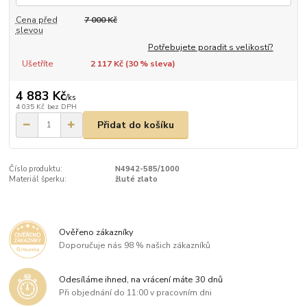
Cena před
7 000 Kč
slevou
Potřebujete poradit s velikostí?
Ušetříte
2 117 Kč (
30
% sleva)
4 883 Kč
/
ks
4 035 Kč
bez DPH
Přidat do košíku
Číslo produktu:
N4942-585/1000
Materiál šperku:
žluté zlato
Ověřeno zákazníky
Doporučuje nás 98 % našich zákazníků
Odesíláme ihned, na vrácení máte 30 dnů
Při objednání do 11:00 v pracovním dni