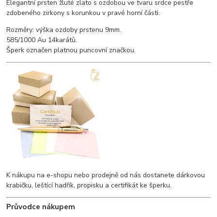
Elegantní prsten žluté zlato s ozdobou ve tvaru srdce pestře
zdobeného zirkony s korunkou v pravé horní části.
Rozměry: výška ozdoby prstenu 9mm.
585/1000 Au 14karátů.
Šperk označen platnou puncovní značkou.
K nákupu na e-shopu nebo prodejně od nás dostanete dárkovou
krabičku, leštící hadřík, propisku a certifikát ke šperku.
Průvodce nákupem