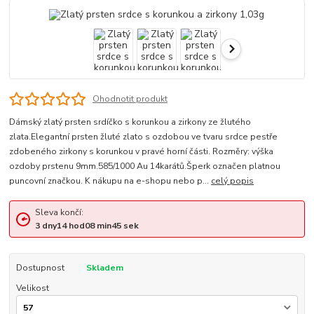
Ohodnotit produkt
Dámský zlatý prsten srdíčko s korunkou a zirkony ze žlutého
zlata.Elegantní prsten žluté zlato s ozdobou ve tvaru srdce pestře
zdobeného zirkony s korunkou v pravé horní části. Rozměry: výška
ozdoby prstenu 9mm.585/1000 Au 14karátů.Šperk označen platnou
puncovní značkou. K nákupu na e-shopu nebo p...
celý popis
Sleva končí:
3
dny
14
hod
08
min
45
sek
Dostupnost
Skladem
Velikost