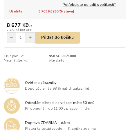
Potřebujete poradit s velikostí?
Ušetříte
3 763 Kč (
30
% sleva)
8 677 Kč
/
ks
7 171 Kč
bez DPH
Přidat do košíku
Číslo produktu:
N5874-585/1000
Materiál šperku:
bílé zlato
Ověřeno zákazníky
Doporučuje nás 98 % našich zákazníků
Odesíláme ihned, na vrácení máte 30 dnů
Při objednání do 11:00 v pracovním dni
Doprava ZDARMA + dárek
Platba kartou/převodem | Krabička zdarma