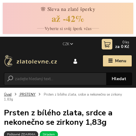
🌸 Sleva na zlaté šperky
až -42%
Vyberte si svůj šperk včas
0
ks
CZK
za
0 Kč
Menu
Hledat
Úvod
PRSTENY
Prsten z bílého zlata, srdce a nekonečno se zirkony
1,83g
Prsten z bílého zlata, srdce a
nekonečno se zirkony 1,83g
Poštovné ZDARMA
Skladem