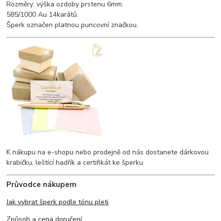
Rozměry: výška ozdoby prstenu 6mm.
585/1000 Au 14karátů.
Šperk označen platnou puncovní značkou.
K nákupu na e-shopu nebo prodejně od nás dostanete dárkovou
krabičku, leštící hadřík a certifikát ke šperku.
Průvodce nákupem
Jak vybrat šperk podle tónu pleti
Způsob a cena doručení