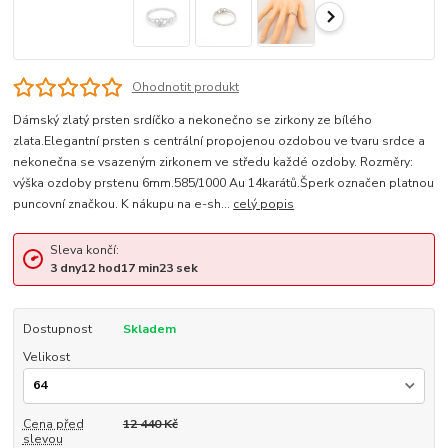
Ohodnotit produkt
Dámský zlatý prsten srdíčko a nekonečno se zirkony ze bílého
zlata.Elegantní prsten s centrální propojenou ozdobou ve tvaru srdce a
nekonečna se vsazeným zirkonem ve středu každé ozdoby. Rozměry:
výška ozdoby prstenu 6mm.585/1000 Au 14karátů.Šperk označen platnou
puncovní značkou. K nákupu na e-sh...
celý popis
Sleva končí:
3
dny
12
hod
17
min
23
sek
Dostupnost
Skladem
Velikost
Cena před
12 440 Kč
slevou