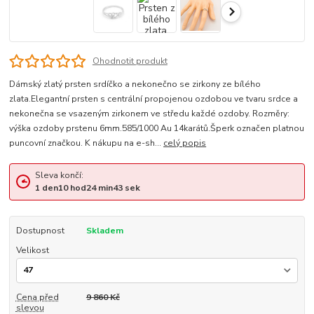
Ohodnotit produkt
Dámský zlatý prsten srdíčko a nekonečno se zirkony ze bílého
zlata.Elegantní prsten s centrální propojenou ozdobou ve tvaru srdce a
nekonečna se vsazeným zirkonem ve středu každé ozdoby. Rozměry:
výška ozdoby prstenu 6mm.585/1000 Au 14karátů.Šperk označen platnou
puncovní značkou. K nákupu na e-sh...
celý popis
Sleva končí:
1
den
10
hod
24
min
42
sek
Dostupnost
Skladem
Velikost
Cena před
9 860 Kč
slevou