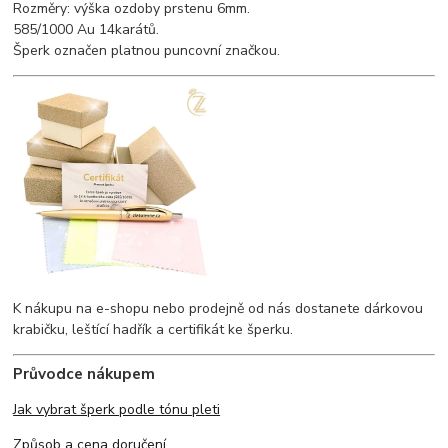
Rozměry: výška ozdoby prstenu 6mm.
585/1000 Au 14karátů.
Šperk označen platnou puncovní značkou.
K nákupu na e-shopu nebo prodejně od nás dostanete dárkovou
krabičku, leštící hadřík a certifikát ke šperku.
Průvodce nákupem
Jak vybrat šperk podle tónu pleti
Způsob a cena doručení