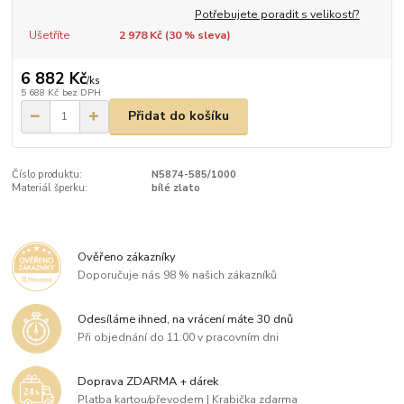
Potřebujete poradit s velikostí?
Ušetříte
2 978 Kč (
30
% sleva)
6 882 Kč
/
ks
5 688 Kč
bez DPH
Přidat do košíku
Číslo produktu:
N5874-585/1000
Materiál šperku:
bílé zlato
Ověřeno zákazníky
Doporučuje nás 98 % našich zákazníků
Odesíláme ihned, na vrácení máte 30 dnů
Při objednání do 11:00 v pracovním dni
Doprava ZDARMA + dárek
Platba kartou/převodem | Krabička zdarma