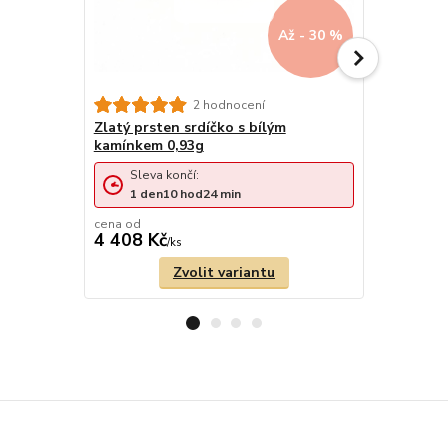
Až - 30 %
Zlatý prst
2 hodnocení
1,95g
Zlatý prsten srdíčko s bílým
kamínkem 0,93g
Sleva končí:
1
den
10
hod
24
min
cena od
cena od
4 408 Kč
8 930 Kč
/
ks
Zvolit variantu