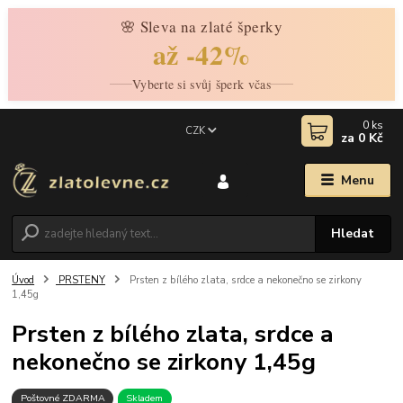
🌸 Sleva na zlaté šperky
až -42%
Vyberte si svůj šperk včas
0
ks
CZK
za
0 Kč
Menu
Hledat
Úvod
PRSTENY
Prsten z bílého zlata, srdce a nekonečno se zirkony
1,45g
Prsten z bílého zlata, srdce a
nekonečno se zirkony 1,45g
Poštovné ZDARMA
Skladem