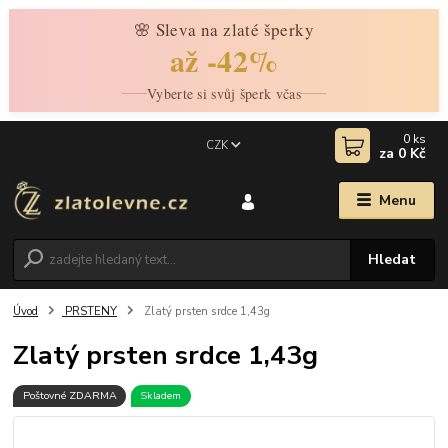
🌸 Sleva na zlaté šperky
až -42%
Vyberte si svůj šperk včas
0
ks
CZK
za
0 Kč
Menu
Hledat
Úvod
PRSTENY
Zlatý prsten srdce 1,43g
Zlatý prsten srdce 1,43g
Poštovné ZDARMA
Skladem