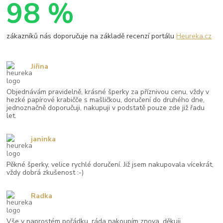
98 %
zákazníků nás doporučuje na základě recenzí portálu
Heureka.cz
Jiřina
Objednávám pravidelně, krásné šperky za příznivou cenu, vždy v
hezké papírové krabičče s mašličkou, doručení do druhého dne,
jednoznačně doporučuji, nakupuji v podstatě pouze zde již řadu
let.
janinka
Pěkné šperky, velice rychlé doručení. Již jsem nakupovala vícekrát,
vždy dobrá zkušenost :-)
Radka
Vše v naprostém pořádku, ráda nakoupím znova. děkuji