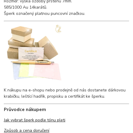
Rozměr: výška ozdoby prstenu 7mm.
585/1000 Au 14karátů.
Šperk označený platnou puncovní značkou.
K nákupu na e-shopu nebo prodejně od nás dostanete dárkovou
krabičku, leštící hadřík, propisku a certifikát ke šperku.
Průvodce nákupem
Jak vybrat šperk podle tónu pleti
Způsob a cena doručení