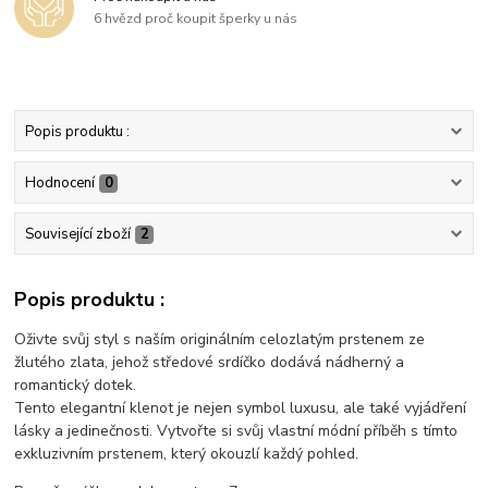
6 hvězd proč koupit šperky u nás
Popis produktu :
Hodnocení
0
Související zboží
2
Popis produktu :
Oživte svůj styl s naším originálním celozlatým prstenem ze
žlutého zlata, jehož středové srdíčko dodává nádherný a
romantický dotek.
Tento elegantní klenot je nejen symbol luxusu, ale také vyjádření
lásky a jedinečnosti. Vytvořte si svůj vlastní módní příběh s tímto
exkluzivním prstenem, který okouzlí každý pohled.