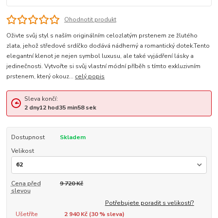
Ohodnotit produkt
Oživte svůj styl s naším originálním celozlatým prstenem ze žlutého
zlata, jehož středové srdíčko dodává nádherný a romantický dotek.Tento
elegantní klenot je nejen symbol luxusu, ale také vyjádření lásky a
jedinečnosti. Vytvořte si svůj vlastní módní příběh s tímto exkluzivním
prstenem, který okouz...
celý popis
Sleva končí:
2
dny
12
hod
35
min
57
sek
Dostupnost
Skladem
Velikost
Cena před
9 720 Kč
slevou
Potřebujete poradit s velikostí?
Ušetříte
2 940 Kč (
30
% sleva)