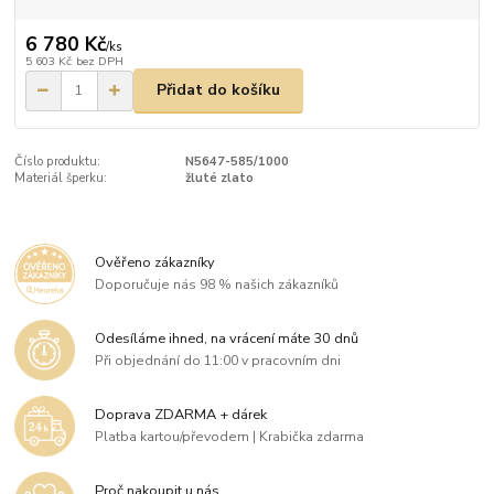
6 780 Kč
/
ks
5 603 Kč
bez DPH
Přidat do košíku
Číslo produktu:
N5647-585/1000
Materiál šperku:
žluté zlato
Ověřeno zákazníky
Doporučuje nás 98 % našich zákazníků
Odesíláme ihned, na vrácení máte 30 dnů
Při objednání do 11:00 v pracovním dni
Doprava ZDARMA + dárek
Platba kartou/převodem | Krabička zdarma
Proč nakoupit u nás