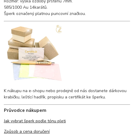
Rozměr: výška ozdoby prstenu 7mm.
585/1000 Au 14karátů.
Šperk označený platnou puncovní značkou.
K nákupu na e-shopu nebo prodejně od nás dostanete dárkovou
krabičku, leštící hadřík, propisku a certifikát ke šperku.
Průvodce nákupem
Jak vybrat šperk podle tónu pleti
Způsob a cena doručení