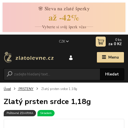
🌸 Sleva na zlaté šperky
až -42%
Vyberte si svůj šperk včas
0
ks
CZK
za
0 Kč
Menu
Hledat
Úvod
PRSTENY
Zlatý prsten srdce 1,18g
Zlatý prsten srdce 1,18g
Poštovné ZDARMA
Skladem