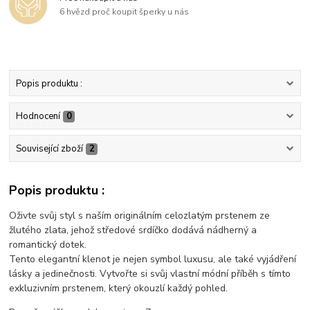
6 hvězd proč koupit šperky u nás
Popis produktu :
Hodnocení
0
Související zboží
2
Popis produktu :
Oživte svůj styl s naším originálním celozlatým prstenem ze
žlutého zlata, jehož středové srdíčko dodává nádherný a
romantický dotek.
Tento elegantní klenot je nejen symbol luxusu, ale také vyjádření
lásky a jedinečnosti. Vytvořte si svůj vlastní módní příběh s tímto
exkluzivním prstenem, který okouzlí každý pohled.