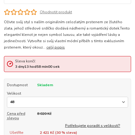
Ohodnotit produkt
Oživte svůj styl s naším originálním celozlatým prstenem ze žlutého
zlata, jehož středové srdíčko dodává nádherný a romantický dotek.Tento
elegantní klenot je nejen symbol luxusu, ale také vyjádření lásky a
jedinečnosti. Vytvořte si svůj vlastní módní příběh s tímto exkluzivním
prstenem, který okouz...
celý popis
Sleva končí:
3
dny
13
hod
58
min
00
sek
Dostupnost
Skladem
Velikost
Cena před
8 020 Kč
slevou
Potřebujete poradit s velikostí?
Ušetříte
2 421 Kč (
30
% sleva)