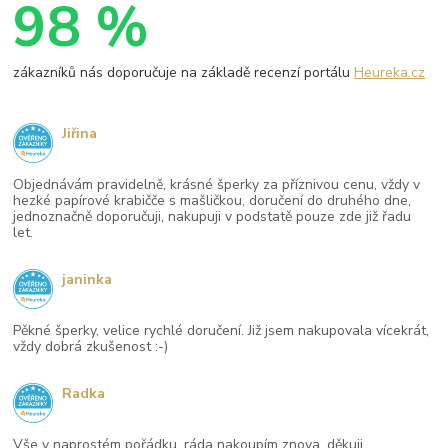
98 %
zákazníků nás doporučuje na základě recenzí portálu
Heureka.cz
Jiřina
Objednávám pravidelně, krásné šperky za příznivou cenu, vždy v
hezké papírové krabičče s mašličkou, doručení do druhého dne,
jednoznačně doporučuji, nakupuji v podstatě pouze zde již řadu
let.
janinka
Pěkné šperky, velice rychlé doručení. Již jsem nakupovala vícekrát,
vždy dobrá zkušenost :-)
Radka
Vše v naprostém pořádku, ráda nakoupím znova. děkuji