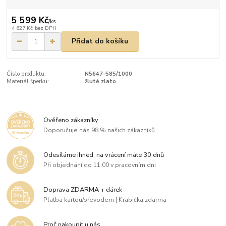
5 599 Kč
/
ks
4 627 Kč
bez DPH
Přidat do košíku
Číslo produktu:
N5647-585/1000
Materiál šperku:
žluté zlato
Ověřeno zákazníky
Doporučuje nás 98 % našich zákazníků
Odesíláme ihned, na vrácení máte 30 dnů
Při objednání do 11:00 v pracovním dni
Doprava ZDARMA + dárek
Platba kartou/převodem | Krabička zdarma
Proč nakoupit u nás