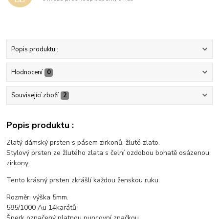
Popis produktu :
Hodnocení
0
Související zboží
2
Popis produktu :
Zlatý dámský prsten s pásem zirkonů, žluté zlato.
Stylový prsten ze žlutého zlata s čelní ozdobou bohatě osázenou
zirkony.
Tento krásný prsten zkrášlí každou ženskou ruku.
Rozměr: výška 5mm.
585/1000 Au 14karátů
Šperk označený platnou puncovní značkou.