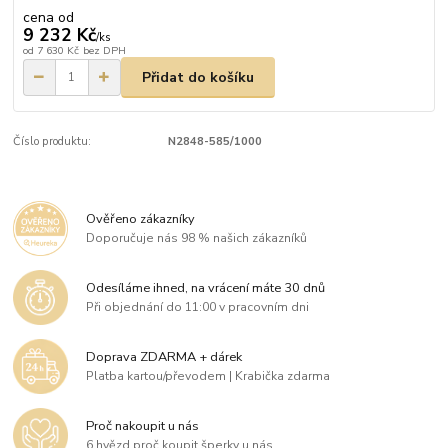
cena od
9 232 Kč
/
ks
od
7 630 Kč
bez DPH
Přidat do košíku
Číslo produktu:
N2848-585/1000
Ověřeno zákazníky
Doporučuje nás 98 % našich zákazníků
Odesíláme ihned, na vrácení máte 30 dnů
Při objednání do 11:00 v pracovním dni
Doprava ZDARMA + dárek
Platba kartou/převodem | Krabička zdarma
Proč nakoupit u nás
6 hvězd proč koupit šperky u nás