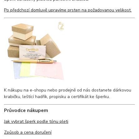
Po předchozí domluvě upravíme prsten na požadovanou velikost.
K nákupu na e-shopu nebo prodejně od nás dostanete dárkovou
krabičku, leštící hadřík, propisku a certifikát ke šperku.
Průvodce nákupem
Jak vybrat šperk podle tónu pleti
Způsob a cena doručení