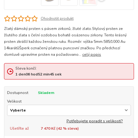
Ohodnotit produkt
Zlatý dámský prsten s pásem zirkonů, žluté zlato.Stylový prsten ze
žlutého zlata s čelní ozdobou bohatě osázenou zirkony. Tento krásný
prsten zkrášlí každou ženskou ruku. Rozměr: výška 5mm.585/1000 Au
14karátůŠperk označený platnou puncovní značkou. Po předchozí
domluvě upravíme prsten na požadovano...
celý popis
Sleva končí:
1
den
06
hod
52
min
44
sek
Dostupnost
Skladem
Velikost
Potřebujete poradit s velikostí?
Ušetříte až
7 470 Kč (
42
% sleva)