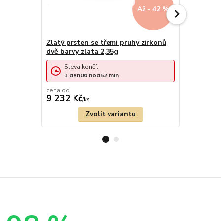
Až - 42 %
Zlatý prsten se třemi pruhy zirkonů
Zlatý prst
dvě barvy zlata 2,35g
2,50g
Sleva končí:
Sleva 
1
den
06
hod
52
min
1
den
cena od
cena od
9 232 Kč
9 818 Kč
/
ks
Zvolit variantu