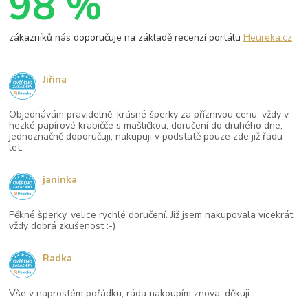
98 %
zákazníků nás doporučuje na základě recenzí portálu
Heureka.cz
Jiřina
Objednávám pravidelně, krásné šperky za příznivou cenu, vždy v
hezké papírové krabičče s mašličkou, doručení do druhého dne,
jednoznačně doporučuji, nakupuji v podstatě pouze zde již řadu
let.
janinka
Pěkné šperky, velice rychlé doručení. Již jsem nakupovala vícekrát,
vždy dobrá zkušenost :-)
Radka
Vše v naprostém pořádku, ráda nakoupím znova. děkuji