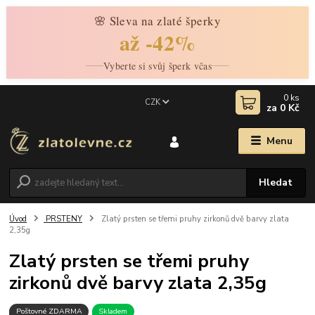
🌸 Sleva na zlaté šperky
až -42%
Vyberte si svůj šperk včas
0
ks
CZK
za
0 Kč
Menu
Hledat
Úvod
PRSTENY
Zlatý prsten se třemi pruhy zirkonů dvě barvy zlata
2,35g
Zlatý prsten se třemi pruhy
zirkonů dvě barvy zlata 2,35g
Poštovné ZDARMA
Skladem