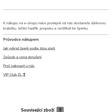
K nákupu na e-shopu nebo prodejně od nás dostanete dárkovou
krabičku, leštící hadřík, propisku a certifikát ke šperku.
Průvodce nákupem
Jak vybrat šperk podle tónu pleti
Způsob a cena doručení
Proč nakoupit u nás
VIP Club ZL ❣
Související zboží
3