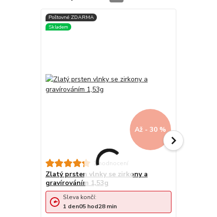
Až - 30 %
1 hodnocení
Zlatý prsten vlnky se zirkony a
Zlatý prst
gravírováním 1,53g
zdobením d
Sleva končí:
Sleva 
1
den
05
hod
28
min
1
den