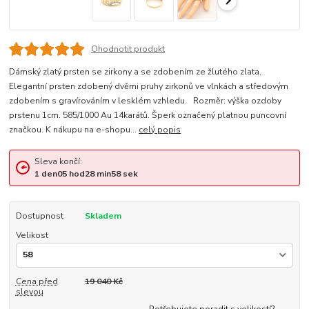
Ohodnotit produkt
Dámský zlatý prsten se zirkony a se zdobením ze žlutého zlata.
Elegantní prsten zdobený dvěmi pruhy zirkonů ve vlnkách a středovým
zdobením s gravírováním v lesklém vzhledu. Rozměr: výška ozdoby
prstenu 1cm. 585/1000 Au 14karátů. Šperk označený platnou puncovní
značkou. K nákupu na e-shopu...
celý popis
Sleva končí:
1
den
05
hod
28
min
57
sek
Dostupnost
Skladem
Velikost
Cena před
19 040 Kč
slevou
Potřebujete poradit s velikostí?