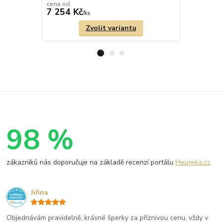
cena od
cena od
7 254 Kč
6 073 Kč
/
ks
Zvolit variantu
98 %
zákazníků nás doporučuje na základě recenzí portálu
Heureka.cz
Jiřina
Objednávám pravidelně, krásné šperky za příznivou cenu, vždy v