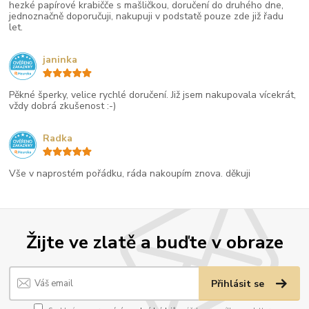
hezké papírové krabičče s mašličkou, doručení do druhého dne,
jednoznačně doporučuji, nakupuji v podstatě pouze zde již řadu
let.
janinka
Pěkné šperky, velice rychlé doručení. Již jsem nakupovala vícekrát,
vždy dobrá zkušenost :-)
Radka
Vše v naprostém pořádku, ráda nakoupím znova. děkuji
Žijte ve zlatě a buďte v obraze
Přihlásit se