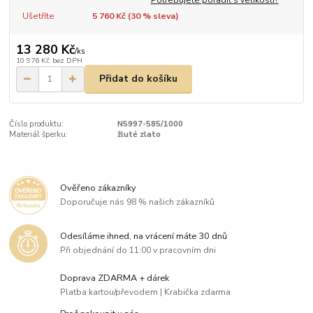
Ušetříte
5 760 Kč (
30
% sleva)
13 280 Kč
/
ks
10 976 Kč
bez DPH
Přidat do košíku
Číslo produktu:
N5997-585/1000
Materiál šperku:
žluté zlato
Ověřeno zákazníky
Doporučuje nás 98 % našich zákazníků
Odesíláme ihned, na vrácení máte 30 dnů
Při objednání do 11:00 v pracovním dni
Doprava ZDARMA + dárek
Platba kartou/převodem | Krabička zdarma