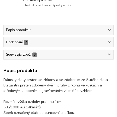
Proč nakoupit u nás
6 hvězd proč koupit šperky u nás
Popis produktu :
Hodnocení
2
Související zboží
3
Popis produktu :
Dámský zlatý prsten se zirkony a se zdobením ze žlutého zlata.
Elegantní prsten zdobený dvěmi pruhy zirkonů ve vlnkách a
středovým zdobením s gravírováním v lesklém vzhledu.
Rozměr: výška ozdoby prstenu 1cm.
585/1000 Au 14karátů.
Šperk označený platnou puncovní značkou.