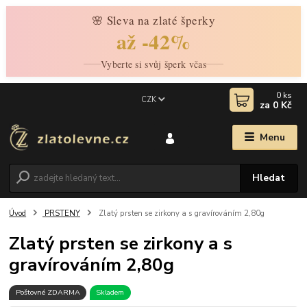
🌸 Sleva na zlaté šperky
až -42%
Vyberte si svůj šperk včas
0
ks
CZK
za
0 Kč
Menu
Hledat
Úvod
PRSTENY
Zlatý prsten se zirkony a s gravírováním 2,80g
Zlatý prsten se zirkony a s
gravírováním 2,80g
Poštovné ZDARMA
Skladem