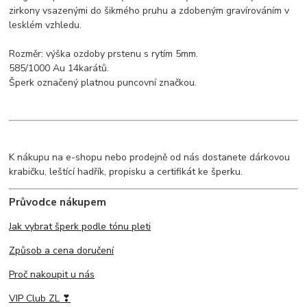
zirkony vsazenými do šikmého pruhu a zdobeným gravírováním v
lesklém vzhledu.
Rozměr: výška ozdoby prstenu s rytím 5mm.
585/1000 Au 14karátů.
Šperk označený platnou puncovní značkou.
K nákupu na e-shopu nebo prodejně od nás dostanete dárkovou
krabičku, leštící hadřík, propisku a certifikát ke šperku.
Průvodce nákupem
Jak vybrat šperk podle tónu pleti
Způsob a cena doručení
Proč nakoupit u nás
VIP Club ZL ❣