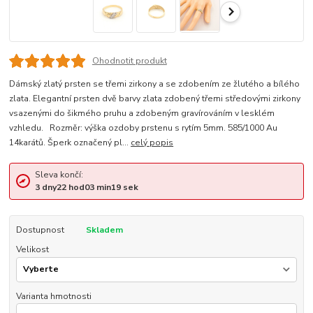
Ohodnotit produkt
Dámský zlatý prsten se třemi zirkony a se zdobením ze žlutého a bílého
zlata. Elegantní prsten dvě barvy zlata zdobený třemi středovými zirkony
vsazenými do šikmého pruhu a zdobeným gravírováním v lesklém
vzhledu. Rozměr: výška ozdoby prstenu s rytím 5mm. 585/1000 Au
14karátů. Šperk označený pl...
celý popis
Sleva končí:
3
dny
22
hod
03
min
18
sek
Dostupnost
Skladem
Velikost
Varianta hmotnosti