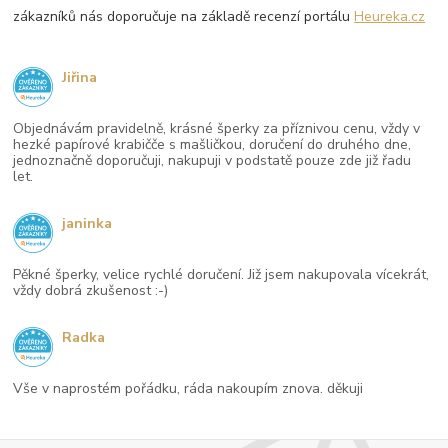
zákazníků nás doporučuje na základě recenzí portálu
Heureka.cz
Jiřina
Objednávám pravidelně, krásné šperky za příznivou cenu, vždy v
hezké papírové krabičče s mašličkou, doručení do druhého dne,
jednoznačně doporučuji, nakupuji v podstatě pouze zde již řadu
let.
janinka
Pěkné šperky, velice rychlé doručení. Již jsem nakupovala vícekrát,
vždy dobrá zkušenost :-)
Radka
Vše v naprostém pořádku, ráda nakoupím znova. děkuji