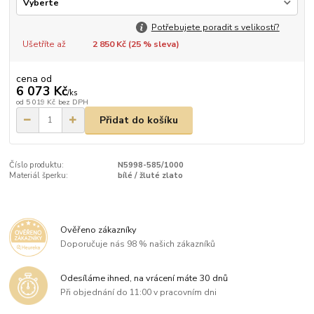
Potřebujete poradit s velikostí?
Ušetříte až
2 850 Kč (
25
% sleva)
cena od
6 073 Kč
/
ks
od
5 019 Kč
bez DPH
Přidat do košíku
Číslo produktu:
N5998-585/1000
Materiál šperku:
bílé / žluté zlato
Ověřeno zákazníky
Doporučuje nás 98 % našich zákazníků
Odesíláme ihned, na vrácení máte 30 dnů
Při objednání do 11:00 v pracovním dni