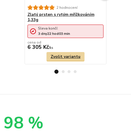
Zlatý prst
2 hodnocení
zirkonů 1,
Zlatý prsten s rytým mřížkováním
1,33g
Sleva končí:
Sleva 
3
dny
22
hod
03
min
3
dny
cena od
cena od
6 305 Kč
6 166 Kč
/
ks
Zvolit variantu
98 %