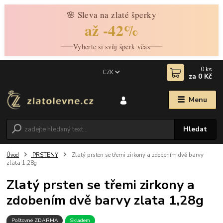
🌸 Sleva na zlaté šperky
až -42%
Vyberte si svůj šperk včas
0
ks
CZK
za
0 Kč
Menu
Hledat
Úvod
PRSTENY
Zlatý prsten se třemi zirkony a zdobením dvě barvy
zlata 1,28g
Zlatý prsten se třemi zirkony a
zdobením dvě barvy zlata 1,28g
Poštovné ZDARMA
Skladem