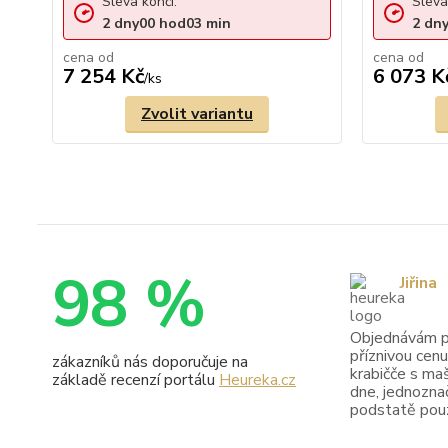
Sleva končí:
Sleva
2
dny
00
hod
03
min
2
dn
cena od
cena od
7 254 Kč
6 073 K
/
ks
Zvolit variantu
98 %
Jiřina
Objednávám pr
příznivou cenu
zákazníků nás doporučuje na
krabičče s maš
základě recenzí portálu
Heureka.cz
dne, jednoznač
podstatě pouze