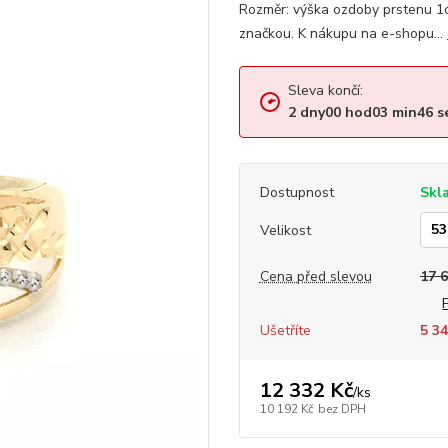
Rozměr: výška ozdoby prstenu 1
značkou. K nákupu na e-shopu...
Sleva končí:
2
dny
00
hod
03
min
45
s
Dostupnost
Skl
Velikost
Cena před slevou
17 
Ušetříte
5 34
12 332 Kč
/
ks
10 192 Kč
bez DPH