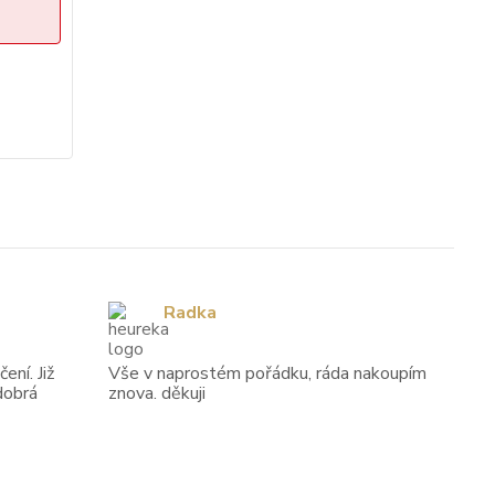
Radka
ení. Již
Vše v naprostém pořádku, ráda nakoupím
dobrá
znova. děkuji