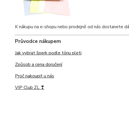
K nákupu na e-shopu nebo prodejně od nás dostanete dárkov
Průvodce nákupem
Jak vybrat šperk podle tónu pleti
Způsob a cena doručení
Proč nakoupit u nás
VIP Club ZL ❣