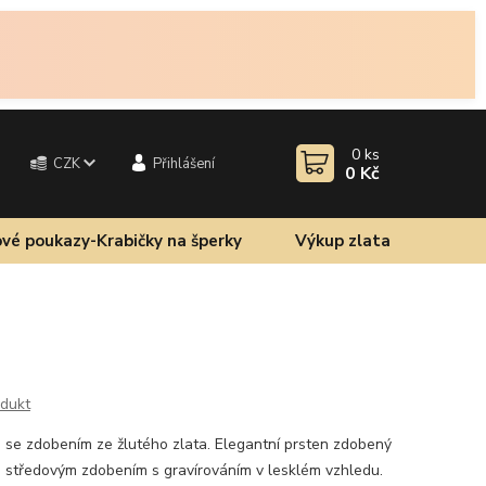
0
ks
CZK
Přihlášení
0 Kč
vé poukazy-Krabičky na šperky
Výkup zlata
odukt
a se zdobením ze žlutého zlata. Elegantní prsten zdobený
a středovým zdobením s gravírováním v lesklém vzhledu.