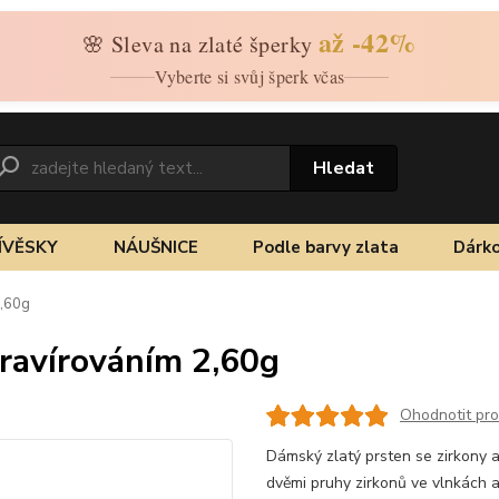
až -42%
🌸 Sleva na zlaté šperky
Vyberte si svůj šperk včas
Hledat
ÍVĚSKY
NÁUŠNICE
Podle barvy zlata
Dárko
2,60g
gravírováním 2,60g
Ohodnotit pr
Dámský zlatý prsten se zirkony 
dvěmi pruhy zirkonů ve vlnkách 