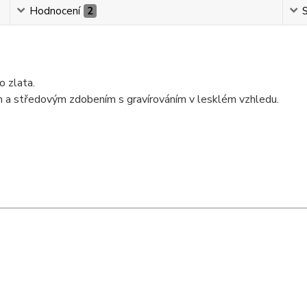
Hodnocení
2
S
o zlata.
h a středovým zdobením s gravírováním v lesklém vzhledu.