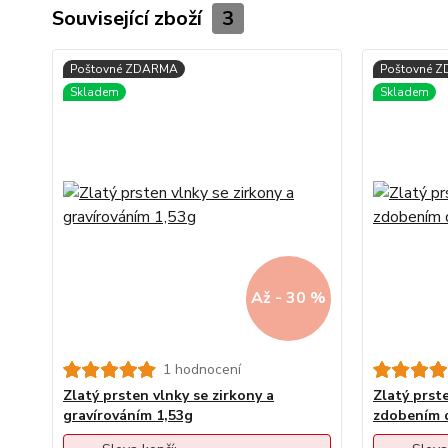
Související zboží
3
Až - 30 %
1 hodnocení
Zlatý prsten vlnky se zirkony a
Zlatý prste
gravírováním 1,53g
zdobením d