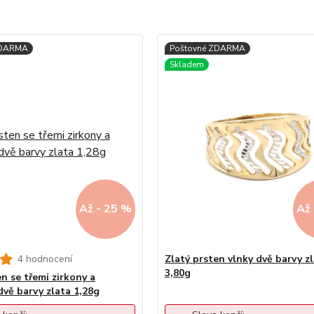
Až - 25 %
Až 
4 hodnocení
Zlatý prsten vlnky dvě barvy z
3,80g
n se třemi zirkony a
vě barvy zlata 1,28g