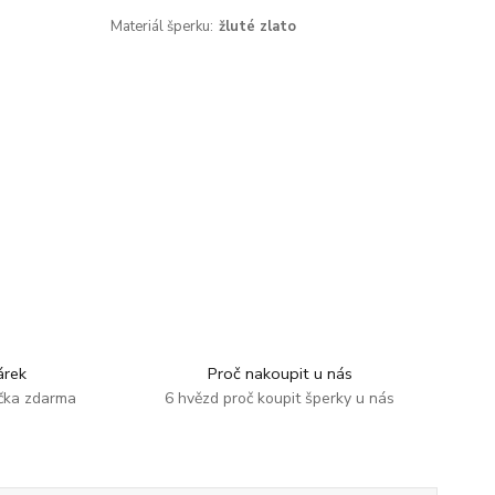
Materiál šperku:
žluté zlato
rek
Proč nakoupit u nás
ička zdarma
6 hvězd proč koupit šperky u nás