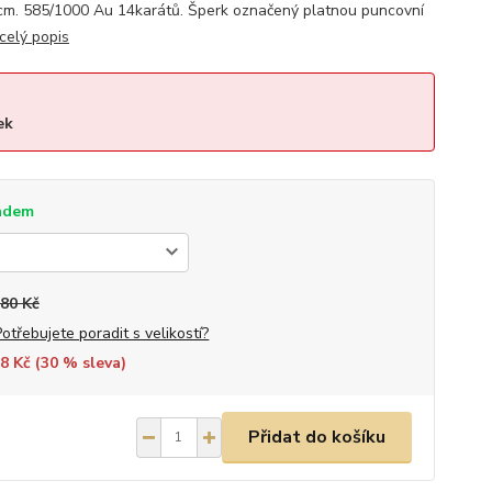
cm. 585/1000 Au 14karátů. Šperk označený platnou puncovní
celý popis
ek
adem
680 Kč
Potřebujete poradit s velikostí?
8 Kč (
30
% sleva)
Přidat do košíku