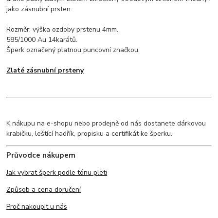
jako zásnubní prsten.
Rozměr: výška ozdoby prstenu 4mm.
585/1000 Au 14karátů.
Šperk označený platnou puncovní značkou.
Zlaté zásnubní prsteny
K nákupu na e-shopu nebo prodejně od nás dostanete dárkovou
krabičku, leštící hadřík, propisku a certifikát ke šperku.
Průvodce nákupem
Jak vybrat šperk podle tónu pleti
Způsob a cena doručení
Proč nakoupit u nás