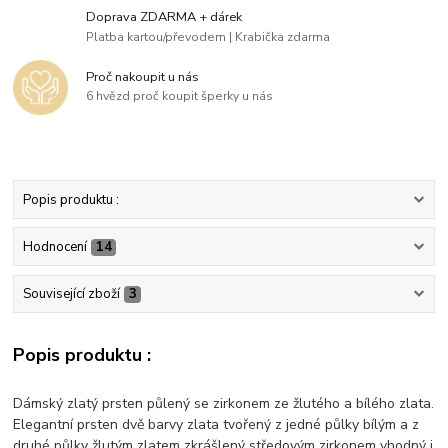
Doprava ZDARMA + dárek
Platba kartou/převodem | Krabička zdarma
Proč nakoupit u nás
6 hvězd proč koupit šperky u nás
Popis produktu :
Hodnocení
14
Související zboží
3
Popis produktu :
Dámský zlatý prsten půlený se zirkonem ze žlutého a bílého zlata.
Elegantní prsten dvě barvy zlata tvořený z jedné půlky bílým a z
druhé půlky žlutým zlatem zkrášlený středovým zirkonem vhodný i