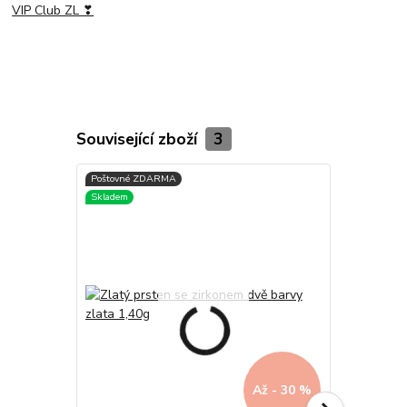
VIP Club ZL ❣
Související zboží
3
Až - 30 %