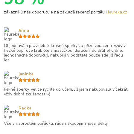
zákazníků nás doporučuje na základě recenzí portálu
Heureka.cz
Jiřina
Objednávám pravidelně, krásné šperky za příznivou cenu, vždy v
hezké papírové krabičče s mašličkou, doručení do druhého dne,
jednoznačně doporučuji, nakupuji v podstatě pouze zde již řadu
let.
janinka
Pěkné šperky, velice rychlé doručení. Již jsem nakupovala vícekrát,
vždy dobrá zkušenost :-)
Radka
Vše v naprostém pořádku, ráda nakoupím znova. děkuji