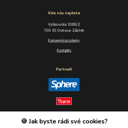
Kde nás najdete
Výškovická 3085/2
700 30 Ostrava-Zábřeh
Kamenné prodejny
Kontakty
Partneři
🍪 Jak byste rádi své cookies?
Sledujte nás