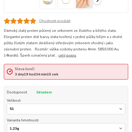
Ohodnotit produkt
Dámský zlatý prsten půlený se zirkonem ze žlutého a bílého zlata.
Elegantní prsten dvě barvy zlata tvořený z jedné půlky bílým a z druhé
půlky žlutým zlatem zkrášlený středovým zirkonem vhodný i jako
zásnubní prsten. Rozměr: výška ozdoby prstenu 4mm. 585/1000 Au
14karátů. Šperk označený plat...
celý popis
Sleva končí:
3
dny
19
hod
34
min
15
sek
Dostupnost
Skladem
Velikost
Varianta hmotnosti