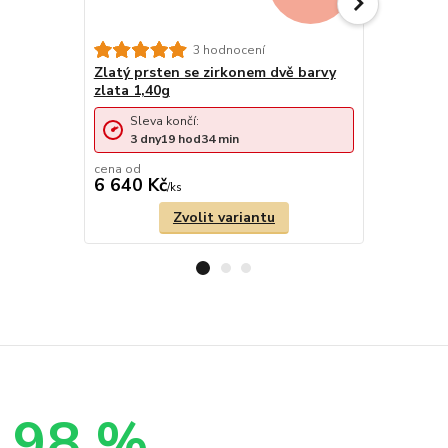
Zlatý zásn
3 hodnocení
zirkony 1,
Zlatý prsten se zirkonem dvě barvy
zlata 1,40g
Sleva končí:
Sleva 
3
dny
19
hod
34
min
3
dny
cena od
cena od
6 640 Kč
6 640 Kč
/
ks
Zvolit variantu
98 %