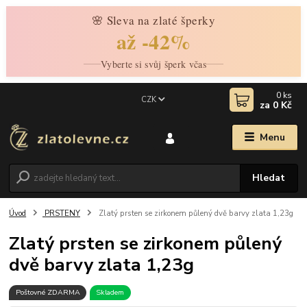
🌸 Sleva na zlaté šperky
až -42%
Vyberte si svůj šperk včas
0
ks
CZK
za
0 Kč
Menu
Hledat
Úvod
PRSTENY
Zlatý prsten se zirkonem půlený dvě barvy zlata 1,23g
Zlatý prsten se zirkonem půlený
dvě barvy zlata 1,23g
Poštovné ZDARMA
Skladem