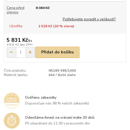
Cena před
8 360 Kč
slevou
Potřebujete poradit s velikostí?
Ušetříte
2 529 Kč (
30
% sleva)
5 831 Kč
/
ks
4 819 Kč
bez DPH
Přidat do košíku
Číslo produktu:
N5189-585/1000
Materiál šperku:
bílé / žluté zlato
Ověřeno zákazníky
Doporučuje nás 98 % našich zákazníků
Odesíláme ihned, na vrácení máte 30 dnů
Při objednání do 11:00 v pracovním dni