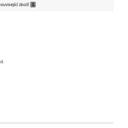
ouvisející zboží
1
d.