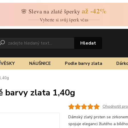
až -42%
🌸 Sleva na zlaté šperky
Vyberte si svůj šperk včas
Hledat
ÍVĚSKY
NÁUŠNICE
Podle barvy zlata
Dárko
 1,40g
ě barvy zlata 1,40g
Ohodnotit pr
Dámský zlatý prsten se zirkonem 
spojuje eleganci žlutého a bílého