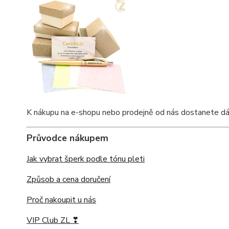
K nákupu na e-shopu nebo prodejně od nás dostanete dárkov
Průvodce nákupem
Jak vybrat šperk podle tónu pleti
Způsob a cena doručení
Proč nakoupit u nás
VIP Club ZL ❣