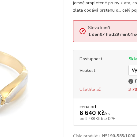
jemně propletené pruhy zlata, c
zlata dodává prstenu o...
celý po
Sleva končí:
1
den
07
hod
29
min
03
s
Dostupnost
Skl
Velikost
Ušetříte až
3 70
cena od
6 640 Kč
/
ks
od
5 488 Kč
bez DPH
Číslo produktu:
N5190-585/1000