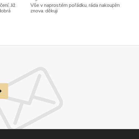
ení. Již
Vše v naprostém pořádku, ráda nakoupím
dobrá
znova. děkuji