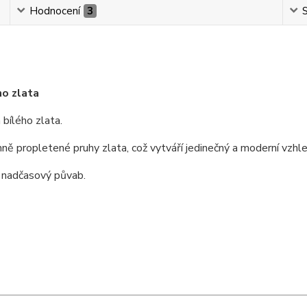
Hodnocení
3
S
ho zlata
 bílého zlata.
mně propletené pruhy zlata, což vytváří jedinečný a moderní vzhle
a nadčasový půvab.