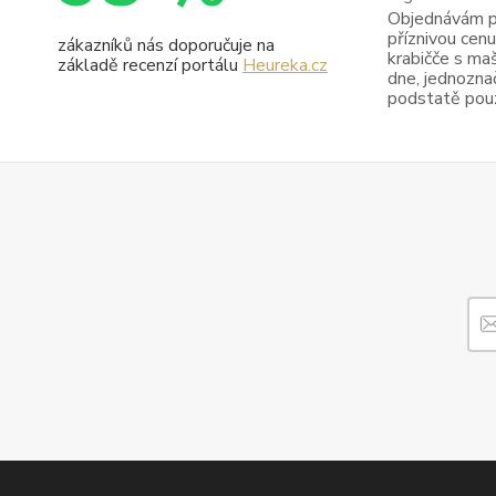
Objednávám pr
příznivou cenu
zákazníků nás doporučuje na
krabičče s maš
základě recenzí portálu
Heureka.cz
dne, jednoznač
podstatě pouze