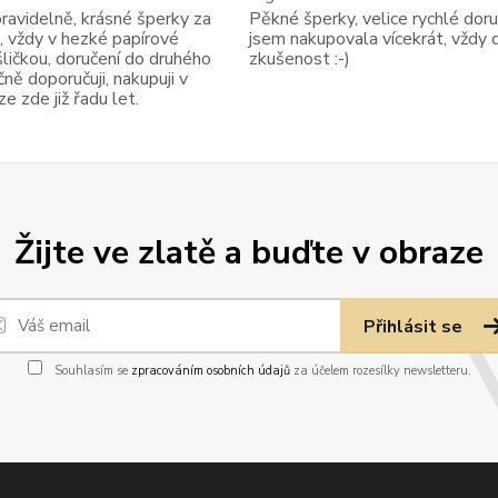
avidelně, krásné šperky za
Pěkné šperky, velice rychlé doruč
, vždy v hezké papírové
jsem nakupovala vícekrát, vždy 
ličkou, doručení do druhého
zkušenost :-)
ně doporučuji, nakupuji v
 zde již řadu let.
Žijte ve zlatě a buďte v obraze
Přihlásit se
Souhlasím se
zpracováním osobních údajů
za účelem rozesílky newsletteru.