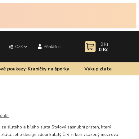
0
ks
CZK
Přihlášení
0 Kč
vé poukazy-Krabičky na šperky
Výkup zlata
odukt
ze žlutého a bílého zlata Stylový zásnubní prsten, který
 zlata. Jeho design zdobí kulatý čirý zirkon vsazený mezi dva