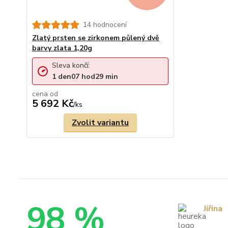
14 hodnocení
Zlatý prsten se zirkonem půlený dvě
barvy zlata 1,20g
Sleva končí:
1
den
07
hod
29
min
cena od
5 692 Kč
/
ks
Zvolit variantu
98 %
Jiřina