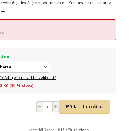
ož vytváří jedinečný a moderní vzhled. Kombinace dvou barev
pis
ek
adem
Potřebujete poradit s velikostí?
3 Kč (
30
% sleva)
Přidat do košíku
Materiál šperku:
bílé / žluté zlato