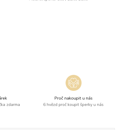
rek
Proč nakoupit u nás
ička zdarma
6 hvězd proč koupit šperky u nás