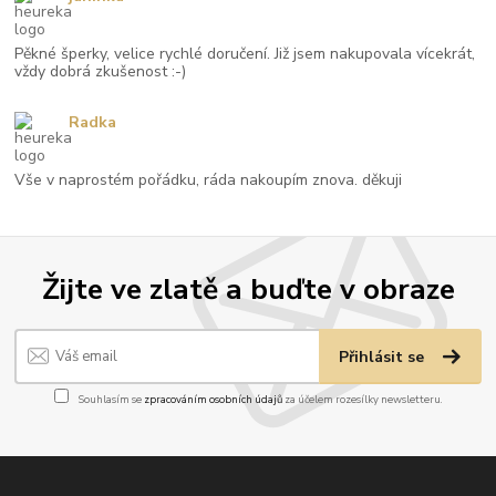
Pěkné šperky, velice rychlé doručení. Již jsem nakupovala vícekrát,
vždy dobrá zkušenost :-)
Radka
Vše v naprostém pořádku, ráda nakoupím znova. děkuji
Žijte ve zlatě a buďte v obraze
Přihlásit se
Souhlasím se
zpracováním osobních údajů
za účelem rozesílky newsletteru.