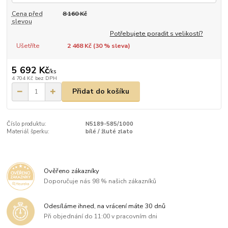
Cena před
8 160 Kč
slevou
Potřebujete poradit s velikostí?
Ušetříte
2 468 Kč (
30
% sleva)
5 692 Kč
/
ks
4 704 Kč
bez DPH
Přidat do košíku
Číslo produktu:
N5189-585/1000
Materiál šperku:
bílé / žluté zlato
Ověřeno zákazníky
Doporučuje nás 98 % našich zákazníků
Odesíláme ihned, na vrácení máte 30 dnů
Při objednání do 11:00 v pracovním dni