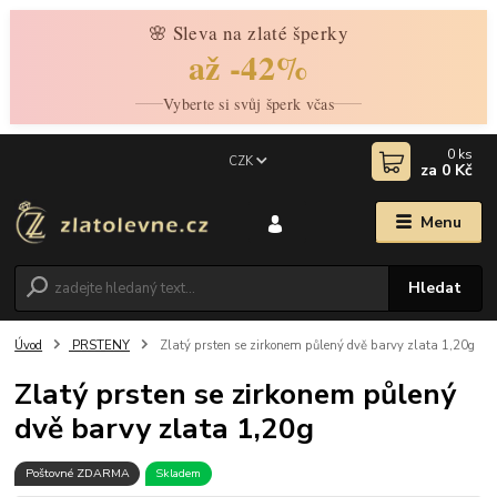
🌸 Sleva na zlaté šperky
až -42%
Vyberte si svůj šperk včas
0
ks
CZK
za
0 Kč
Menu
Hledat
Úvod
PRSTENY
Zlatý prsten se zirkonem půlený dvě barvy zlata 1,20g
Zlatý prsten se zirkonem půlený
dvě barvy zlata 1,20g
Poštovné ZDARMA
Skladem