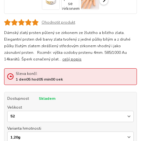
Ohodnotit produkt
Dámský zlatý prsten půlený se zirkonem ze žlutého a bílého zlata.
Elegantní prsten dvě barvy zlata tvořený z jedné půlky bílým a z druhé
půlky žlutým zlatem zkrášlený středovým zirkonem vhodný i jako
zásnubní prsten. Rozměr: výška ozdoby prstenu 4mm. 585/1000 Au
14karátů. Šperk označený plat...
celý popis
Sleva končí:
1
den
05
hod
04
min
59
sek
Dostupnost
Skladem
Velikost
Varianta hmotnosti