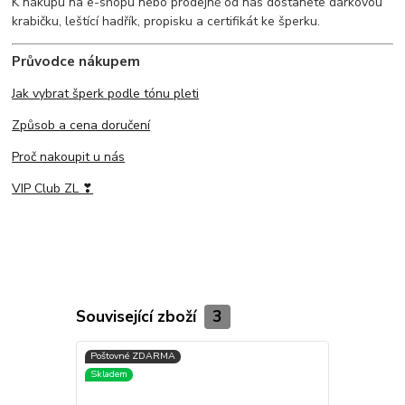
K nákupu na e-shopu nebo prodejně od nás dostanete dárkovou
krabičku, leštící hadřík, propisku a certifikát ke šperku.
Průvodce nákupem
Jak vybrat šperk podle tónu pleti
Způsob a cena doručení
Proč nakoupit u nás
VIP Club ZL ❣
Související zboží
3