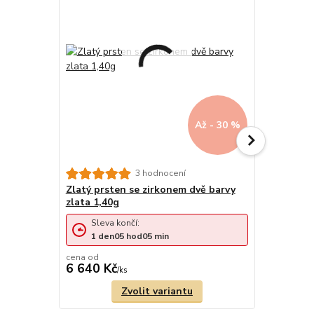
Až - 30 %
Zlatý zásn
3 hodnocení
zirkony 1,
Zlatý prsten se zirkonem dvě barvy
zlata 1,40g
Sleva končí:
Sleva 
1
den
05
hod
04
min
1
den
cena od
cena od
6 640 Kč
6 640 Kč
/
ks
Zvolit variantu