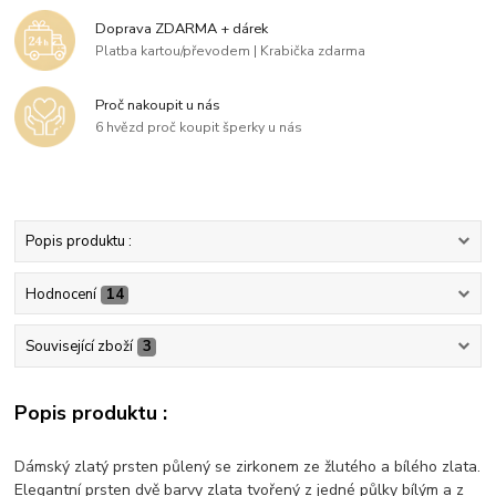
Doprava ZDARMA + dárek
Platba kartou/převodem | Krabička zdarma
Proč nakoupit u nás
6 hvězd proč koupit šperky u nás
Popis produktu :
Hodnocení
14
Související zboží
3
Popis produktu :
Dámský zlatý prsten půlený se zirkonem ze žlutého a bílého zlata.
Elegantní prsten dvě barvy zlata tvořený z jedné půlky bílým a z