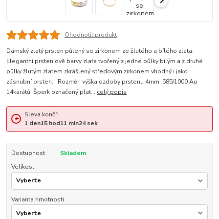
Ohodnotit produkt
Dámský zlatý prsten půlený se zirkonem ze žlutého a bílého zlata.
Elegantní prsten dvě barvy zlata tvořený z jedné půlky bílým a z druhé
půlky žlutým zlatem zkrášlený středovým zirkonem vhodný i jako
zásnubní prsten. Rozměr: výška ozdoby prstenu 4mm. 585/1000 Au
14karátů. Šperk označený plat...
celý popis
Sleva končí:
1
den
15
hod
11
min
23
sek
Dostupnost
Skladem
Velikost
Varianta hmotnosti