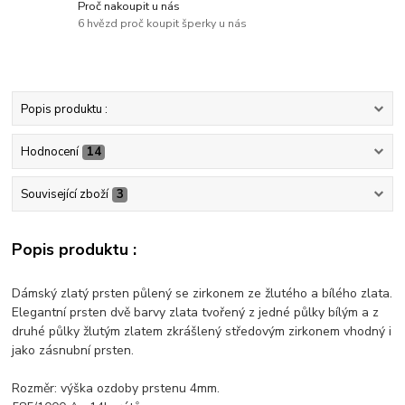
Proč nakoupit u nás
6 hvězd proč koupit šperky u nás
Popis produktu :
Hodnocení
14
Související zboží
3
Popis produktu :
Dámský zlatý prsten půlený se zirkonem ze žlutého a bílého zlata.
Elegantní prsten dvě barvy zlata tvořený z jedné půlky bílým a z
druhé půlky žlutým zlatem zkrášlený středovým zirkonem vhodný i
jako zásnubní prsten.
Rozměr: výška ozdoby prstenu 4mm.