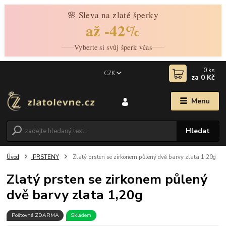
🌸 Sleva na zlaté šperky
až -42%
Vyberte si svůj šperk včas
0
ks
CZK
za
0 Kč
Menu
Hledat
Úvod
PRSTENY
Zlatý prsten se zirkonem půlený dvě barvy zlata 1,20g
Zlatý prsten se zirkonem půlený
dvě barvy zlata 1,20g
Poštovné ZDARMA
Skladem