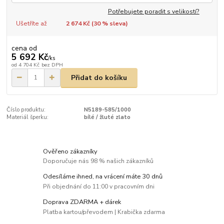
Potřebujete poradit s velikostí?
Ušetříte až
2 674 Kč (
30
% sleva)
cena od
5 692 Kč
/
ks
od
4 704 Kč
bez DPH
Přidat do košíku
Číslo produktu:
N5189-585/1000
Materiál šperku:
bílé / žluté zlato
Ověřeno zákazníky
Doporučuje nás 98 % našich zákazníků
Odesíláme ihned, na vrácení máte 30 dnů
Při objednání do 11:00 v pracovním dni
Doprava ZDARMA + dárek
Platba kartou/převodem | Krabička zdarma