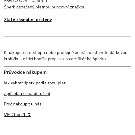
585/1000 Au 14karátů.
Šperk označený platnou puncovní značkou.
Zlaté zásnubní prsteny
K nákupu na e-shopu nebo prodejně od nás dostanete dárkovou
krabičku, leštící hadřík, propisku a certifikát ke šperku.
Průvodce nákupem
Jak vybrat šperk podle tónu pleti
Způsob a cena doručení
Proč nakoupit u nás
VIP Club ZL ❣