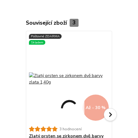
Související zboží
3
Až - 30 %
Zlatý zásn
3 hodnocení
zirkony 1,
Zlatý prsten se zirkonem dvě barvy