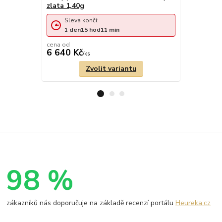
zlata 1,40g
Sleva končí:
Sleva 
1
den
15
hod
11
min
1
den
cena od
cena od
6 640 Kč
6 640 Kč
/
ks
Zvolit variantu
98 %
zákazníků nás doporučuje na základě recenzí portálu
Heureka.cz