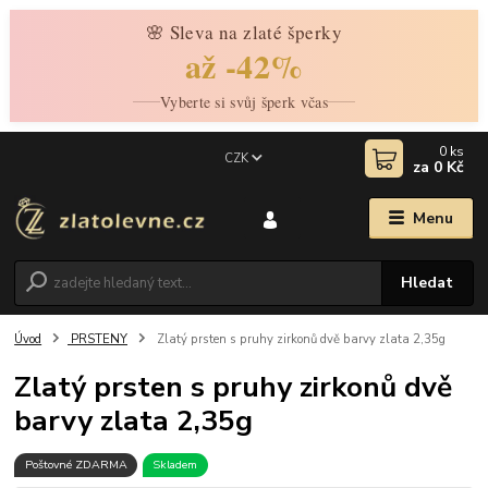
🌸 Sleva na zlaté šperky
až -42%
Vyberte si svůj šperk včas
0
ks
CZK
za
0 Kč
Menu
Hledat
Úvod
PRSTENY
Zlatý prsten s pruhy zirkonů dvě barvy zlata 2,35g
Zlatý prsten s pruhy zirkonů dvě
barvy zlata 2,35g
Poštovné ZDARMA
Skladem