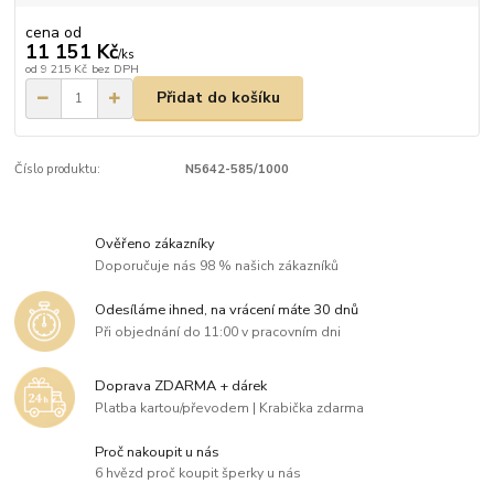
cena od
11 151 Kč
/
ks
od
9 215 Kč
bez DPH
Přidat do košíku
Číslo produktu:
N5642-585/1000
Ověřeno zákazníky
Doporučuje nás 98 % našich zákazníků
Odesíláme ihned, na vrácení máte 30 dnů
Při objednání do 11:00 v pracovním dni
Doprava ZDARMA + dárek
Platba kartou/převodem | Krabička zdarma
Proč nakoupit u nás
6 hvězd proč koupit šperky u nás