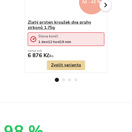
Až - 42 %
Zlatý prsten kroužek dva pruhy
zirkonů 1,75g
Zlatý prst
Sleva končí:
Sleva 
1
den
12
hod
19
min
3
dny
cena od
6 876 Kč
6 640 Kč
/
ks
Zvolit variantu
98 %