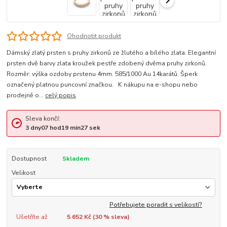
Ohodnotit produkt
Dámský zlatý prsten s pruhy zirkonů ze žlutého a bílého zlata. Elegantní
prsten dvě barvy zlata kroužek pestře zdobený dvěma pruhy zirkonů.
Rozměr: výška ozdoby prstenu 4mm. 585/1000 Au 14karátů. Šperk
označený platnou puncovní značkou. K nákupu na e-shopu nebo
prodejně o...
celý popis
Sleva končí:
3
dny
07
hod
19
min
27
sek
Dostupnost
Skladem
Velikost
Potřebujete poradit s velikostí?
Ušetříte až
5 652 Kč (
30
% sleva)