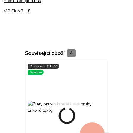
Proč nakoupit u nás
VIP Club ZL ❣
Související zboží
4