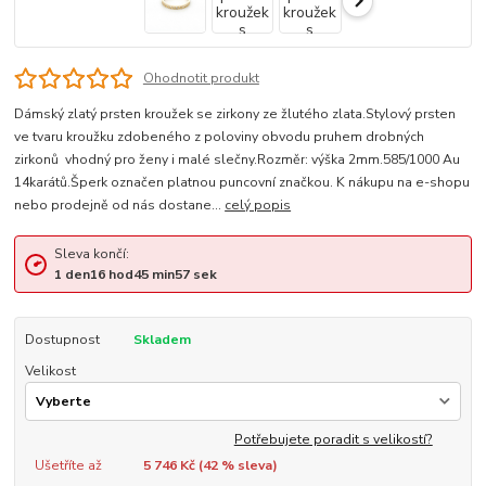
Ohodnotit produkt
Dámský zlatý prsten kroužek se zirkony ze žlutého zlata.Stylový prsten
ve tvaru kroužku zdobeného z poloviny obvodu pruhem drobných
zirkonů vhodný pro ženy i malé slečny.Rozměr: výška 2mm.585/1000 Au
14karátů.Šperk označen platnou puncovní značkou. K nákupu na e-shopu
nebo prodejně od nás dostane...
celý popis
Sleva končí:
1
den
16
hod
45
min
57
sek
Dostupnost
Skladem
Velikost
Potřebujete poradit s velikostí?
Ušetříte až
5 746 Kč (
42
% sleva)