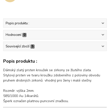
Popis produktu :
Hodnocení
0
Související zboží
5
Popis produktu :
Dámský zlatý prsten kroužek se zirkony ze žlutého zlata.
Stylový prsten ve tvaru kroužku zdobeného z poloviny obvodu
pruhem drobných zirkonů vhodný pro ženy i malé slečny.
Rozměr: výška 2mm.
585/1000 Au 14karátů.
Šperk označen platnou puncovní značkou.