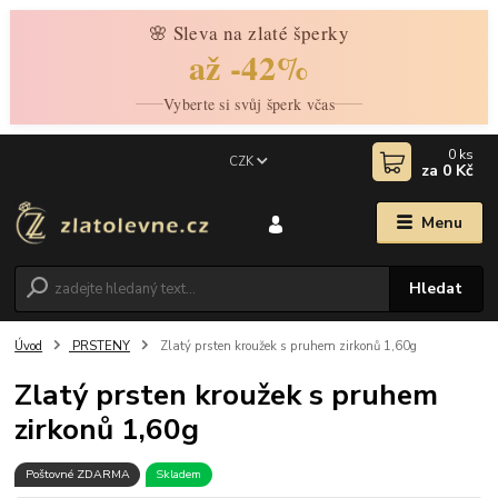
🌸 Sleva na zlaté šperky
až -42%
Vyberte si svůj šperk včas
0
ks
CZK
za
0 Kč
Menu
Hledat
Úvod
PRSTENY
Zlatý prsten kroužek s pruhem zirkonů 1,60g
Zlatý prsten kroužek s pruhem
zirkonů 1,60g
Poštovné ZDARMA
Skladem