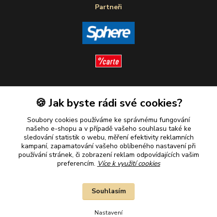
Partneři
Sledujte nás
🍪 Jak byste rádi své cookies?
Soubory cookies používáme ke správnému fungování
našeho e-shopu a v případě vašeho souhlasu také ke
sledování statistik o webu, měření efektivity reklamních
kampaní, zapamatování vašeho oblíbeného nastavení při
Plaťte u nás bezpečně
používání stránek, či zobrazení reklam odpovídajících vašim
preferencím.
Více k využití cookies
Souhlasím
Nastavení