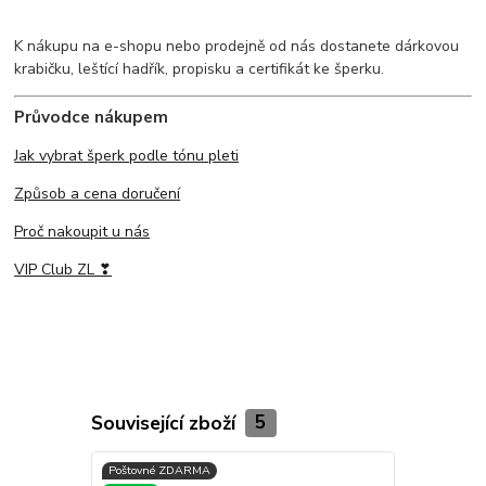
K nákupu na e-shopu nebo prodejně od nás dostanete dárkovou
krabičku, leštící hadřík, propisku a certifikát ke šperku.
Průvodce nákupem
Jak vybrat šperk podle tónu pleti
Způsob a cena doručení
Proč nakoupit u nás
VIP Club ZL ❣
Související zboží
5