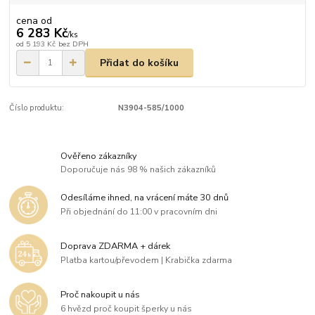
cena od
6 283 Kč
/
ks
od
5 193 Kč
bez DPH
Přidat do košíku
Číslo produktu:
N3904-585/1000
Ověřeno zákazníky
Doporučuje nás 98 % našich zákazníků
Odesíláme ihned, na vrácení máte 30 dnů
Při objednání do 11:00 v pracovním dni
Doprava ZDARMA + dárek
Platba kartou/převodem | Krabička zdarma
Proč nakoupit u nás
6 hvězd proč koupit šperky u nás