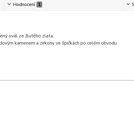
Hodnocení
1
S
ný ovál ze žlutého zlata.
edovým kamenem a zirkony ve špičkách po celém obvodu.