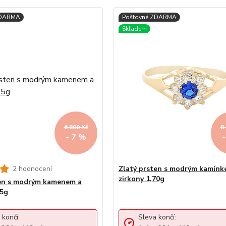
6 890 Kč
8
- 7 %
2 hodnocení
Zlatý prsten s modrým kamínk
zirkony 1,70g
ten s modrým kamenem a
35g
 končí:
Sleva končí: