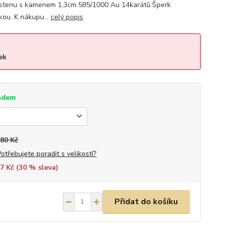
rstenu s kamenem 1,3cm.585/1000 Au 14karátů.Šperk
ou. K nákupu...
celý popis
ek
adem
280 Kč
Potřebujete poradit s velikostí?
7 Kč (
30
% sleva)
Přidat do košíku