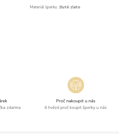
Materiál šperku:
žluté zlato
rek
Proč nakoupit u nás
ička zdarma
6 hvězd proč koupit šperky u nás