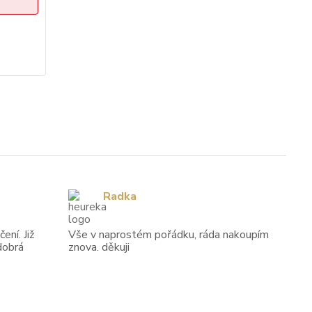
cena od
cena 
4 408 Kč
5 69
/
ks
Zvolit variantu
Radka
ení. Již
Vše v naprostém pořádku, ráda nakoupím
dobrá
znova. děkuji