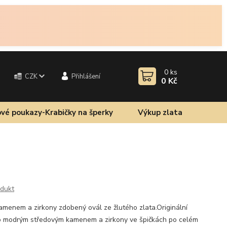
0
ks
CZK
Přihlášení
0 Kč
vé poukazy-Krabičky na šperky
Výkup zlata
odukt
menem a zirkony zdobený ovál ze žlutého zlata.Originální
o modrým středovým kamenem a zirkony ve špičkách po celém