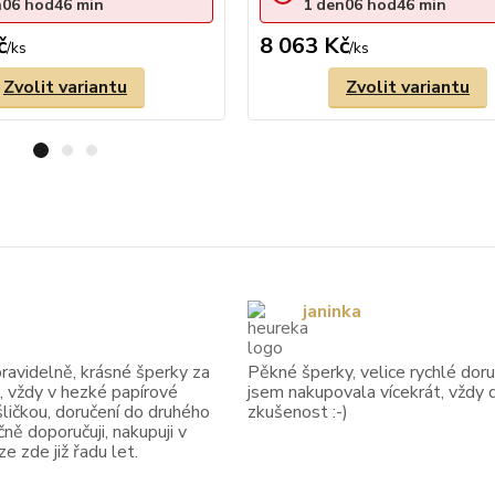
n
06
hod
46
min
1
den
06
hod
46
min
č
8 063 Kč
/
ks
/
ks
Zvolit variantu
Zvolit variantu
janinka
avidelně, krásné šperky za
Pěkné šperky, velice rychlé doruč
, vždy v hezké papírové
jsem nakupovala vícekrát, vždy 
ličkou, doručení do druhého
zkušenost :-)
ně doporučuji, nakupuji v
 zde již řadu let.