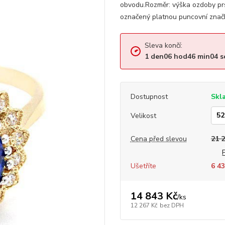
obvodu.Rozměr: výška ozdoby p
označený platnou puncovní značk
Sleva končí:
1
den
06
hod
46
min
03
s
Dostupnost
Skl
Velikost
Cena před slevou
21 
Ušetříte
6 43
14 843 Kč
/
ks
12 267 Kč
bez DPH