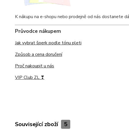
K nákupu na e-shopu nebo prodejně od nás dostanete dárkov
Průvodce nákupem
Jak vybrat šperk podle tónu pleti
Způsob a cena doručení
Proč nakoupit u nás
VIP Club ZL ❣
Související zboží
5