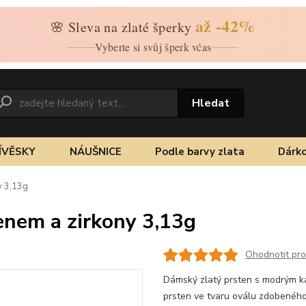
až -42%
🌸 Sleva na zlaté šperky
Vyberte si svůj šperk včas
Hledat
ÍVĚSKY
NÁUŠNICE
Podle barvy zlata
Dárko
y 3,13g
nem a zirkony 3,13g
Ohodnotit pr
Dámský zlatý prsten s modrým ka
prsten ve tvaru oválu zdobenéh