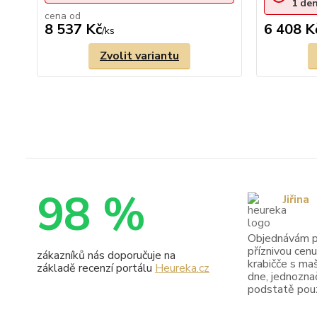
1
de
cena od
8 537 Kč
6 408 K
/
ks
Zvolit variantu
98 %
Jiřina
Objednávám pr
příznivou cenu
zákazníků nás doporučuje na
krabičče s maš
základě recenzí portálu
Heureka.cz
dne, jednoznač
podstatě pouze