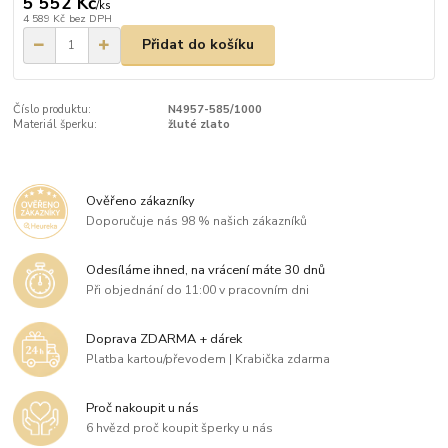
5 552 Kč
/
ks
4 589 Kč
bez DPH
Přidat do košíku
Číslo produktu:
N4957-585/1000
Materiál šperku:
žluté zlato
Ověřeno zákazníky
Doporučuje nás 98 % našich zákazníků
Odesíláme ihned, na vrácení máte 30 dnů
Při objednání do 11:00 v pracovním dni
Doprava ZDARMA + dárek
Platba kartou/převodem | Krabička zdarma
Proč nakoupit u nás
6 hvězd proč koupit šperky u nás