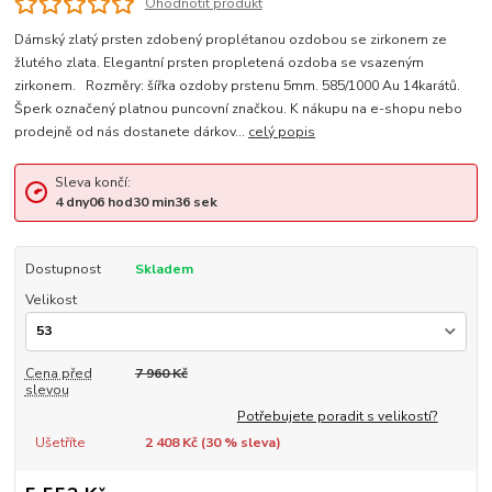
Ohodnotit produkt
Dámský zlatý prsten zdobený proplétanou ozdobou se zirkonem ze
žlutého zlata. Elegantní prsten propletená ozdoba se vsazeným
zirkonem. Rozměry: šířka ozdoby prstenu 5mm. 585/1000 Au 14karátů.
Šperk označený platnou puncovní značkou. K nákupu na e-shopu nebo
prodejně od nás dostanete dárkov...
celý popis
Sleva končí:
4
dny
06
hod
30
min
36
sek
Dostupnost
Skladem
Velikost
Cena před
7 960 Kč
slevou
Potřebujete poradit s velikostí?
Ušetříte
2 408 Kč (
30
% sleva)