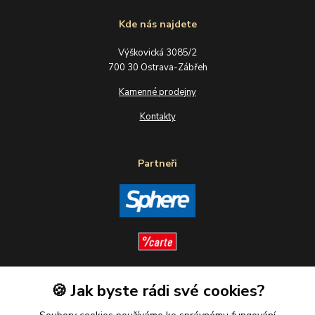
Kde nás najdete
Výškovická 3085/2
700 30 Ostrava-Zábřeh
Kamenné prodejny
Kontakty
Partneři
🍪 Jak byste rádi své cookies?
Sledujte nás