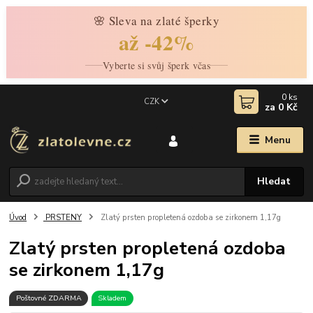
🌸 Sleva na zlaté šperky
až -42%
Vyberte si svůj šperk včas
0
ks
CZK
za
0 Kč
Menu
Hledat
Úvod
PRSTENY
Zlatý prsten propletená ozdoba se zirkonem 1,17g
Zlatý prsten propletená ozdoba
se zirkonem 1,17g
Poštovné ZDARMA
Skladem