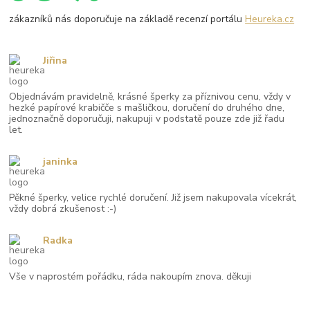
zákazníků nás doporučuje na základě recenzí portálu
Heureka.cz
Jiřina
Objednávám pravidelně, krásné šperky za příznivou cenu, vždy v
hezké papírové krabičče s mašličkou, doručení do druhého dne,
jednoznačně doporučuji, nakupuji v podstatě pouze zde již řadu
let.
janinka
Pěkné šperky, velice rychlé doručení. Již jsem nakupovala vícekrát,
vždy dobrá zkušenost :-)
Radka
Vše v naprostém pořádku, ráda nakoupím znova. děkuji