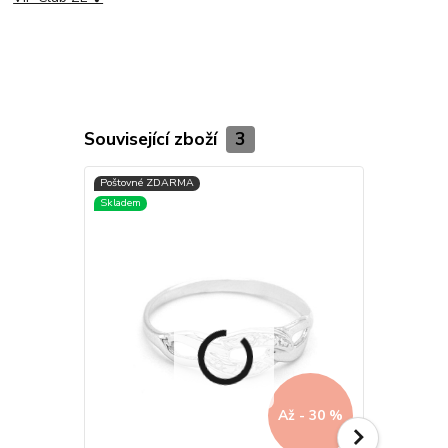
Související zboží
3
Až - 30 %