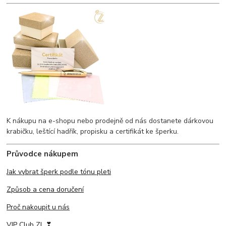
K nákupu na e-shopu nebo prodejně od nás dostanete dárkovou
krabičku, leštící hadřík, propisku a certifikát ke šperku.
Průvodce nákupem
Jak vybrat šperk podle tónu pleti
Způsob a cena doručení
Proč nakoupit u nás
VIP Club ZL ❣