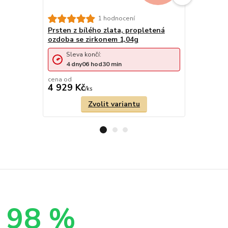
Zlatý prs
1 hodnocení
0,95g
Prsten z bílého zlata, propletená
ozdoba se zirkonem 1,04g
Sleva končí:
Sleva 
4
dny
06
hod
30
min
4
dny
cena od
cena od
4 929 Kč
4 511 Kč
/
ks
Zvolit variantu
98 %