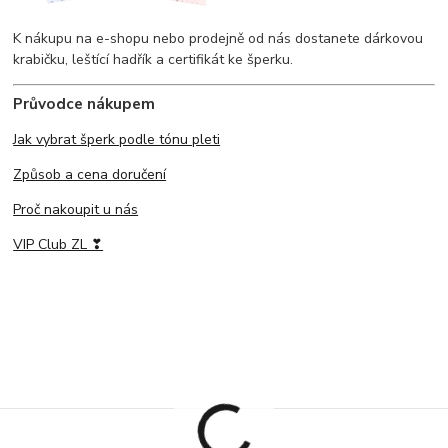
K nákupu na e-shopu nebo prodejně od nás dostanete dárkovou
krabičku, leštící hadřík a certifikát ke šperku.
Průvodce nákupem
Jak vybrat šperk podle tónu pleti
Způsob a cena doručení
Proč nakoupit u nás
VIP Club ZL ❣