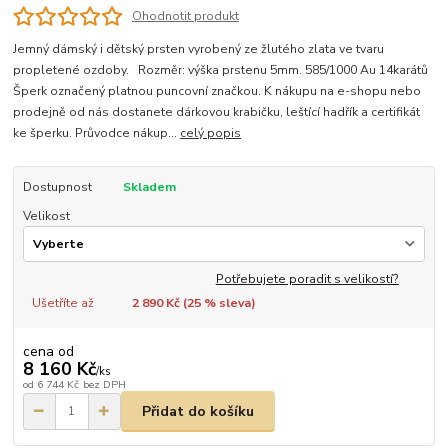
Ohodnotit produkt
Jemný dámský i dětský prsten vyrobený ze žlutého zlata ve tvaru
propletené ozdoby. Rozměr: výška prstenu 5mm. 585/1000 Au 14karátů
Šperk označený platnou puncovní značkou. K nákupu na e-shopu nebo
prodejně od nás dostanete dárkovou krabičku, leštící hadřík a certifikát
ke šperku. Průvodce nákup...
celý popis
Dostupnost
Skladem
Velikost
Potřebujete poradit s velikostí?
Ušetříte až
2 890 Kč (
25
% sleva)
cena od
8 160 Kč
/
ks
od
6 744 Kč
bez DPH
Přidat do košíku