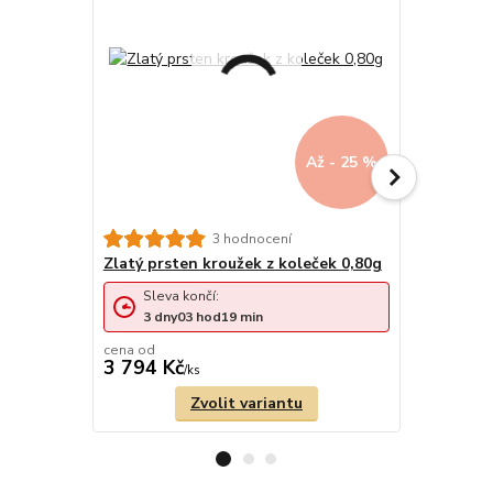
Až - 25 %
3 hodnocení
Zlatý prsten kroužek z koleček 0,80g
Zlatý prst
Sleva končí:
Sleva 
3
dny
03
hod
19
min
3
dny
cena od
cena od
3 794 Kč
5 264 Kč
/
ks
Zvolit variantu