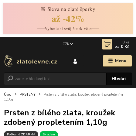
🌸 Sleva na zlaté šperky
až -42%
Vyberte si svůj šperk včas
0
ks
CZK
za
0 Kč
Menu
Hledat
Úvod
PRSTENY
Prsten z bílého zlata, kroužek zdobený propletením
1,10g
Prsten z bílého zlata, kroužek
zdobený propletením 1,10g
Poštovné ZDARMA
Skladem