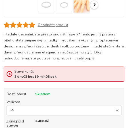
Ohodnotit produkt
Hledáte decentní, ale přesto originální šperk? Tento jemný prsten z
bílého zlata zaujme svým hladkým kroužkem a vkusným propleteným
designem v přední části. Je ideální volbou pro ženy i mladé slečny, které
dávají přednost jemné eleganci a nadčasovému stylu. Díky
jednoduchému, ale poutavému zpracován...
celý popis
Sleva končí:
3
dny
03
hod
19
min
07
sek
Dostupnost
Skladem
Velikost
Cena před
7 480 Kč
slevou