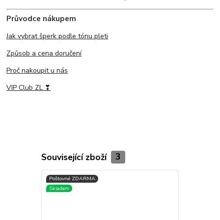
Průvodce nákupem
Jak vybrat šperk podle tónu pleti
Způsob a cena doručení
Proč nakoupit u nás
VIP Club ZL ❣
Související zboží
3