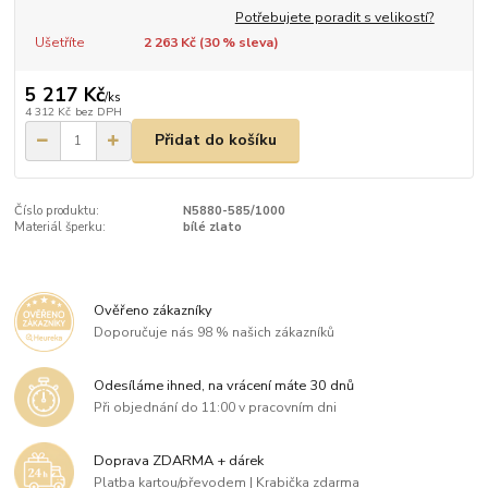
Potřebujete poradit s velikostí?
Ušetříte
2 263 Kč (
30
% sleva)
5 217 Kč
/
ks
4 312 Kč
bez DPH
Přidat do košíku
Číslo produktu:
N5880-585/1000
Materiál šperku:
bílé zlato
Ověřeno zákazníky
Doporučuje nás 98 % našich zákazníků
Odesíláme ihned, na vrácení máte 30 dnů
Při objednání do 11:00 v pracovním dni
Doprava ZDARMA + dárek
Platba kartou/převodem | Krabička zdarma