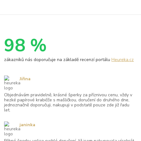
98 %
zákazníků nás doporučuje na základě recenzí portálu
Heureka.cz
Jiřina
Objednávám pravidelně, krásné šperky za příznivou cenu, vždy v
hezké papírové krabičče s mašličkou, doručení do druhého dne,
jednoznačně doporučuji, nakupuji v podstatě pouze zde již řadu
let.
janinka
Pěkné šperky, velice rychlé doručení. Již jsem nakupovala vícekrát,