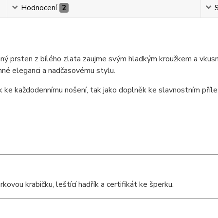
Hodnocení
2
S
mný prsten z bílého zlata zaujme svým hladkým kroužkem a vkusn
emné eleganci a nadčasovému stylu.
k ke každodennímu nošení, tak jako doplněk ke slavnostním příl
vou krabičku, leštící hadřík a certifikát ke šperku.