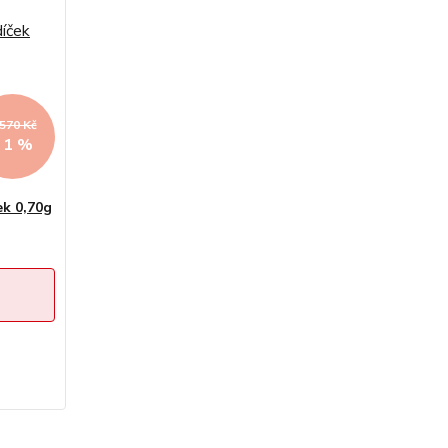
 570 Kč
- 1 %
ek 0,70g