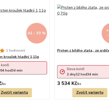
3
Až - 30 %
1 hodnocení
Prsten z bílého zlata,, ze srdíč
en kroužek hladký 1,11g
 končí:
Sleva končí:
y
04
hod
34
min
2
dny
12
hod
34
min
č
3 534 Kč
/
ks
/
ks
Zvolit variantu
Zvolit variantu