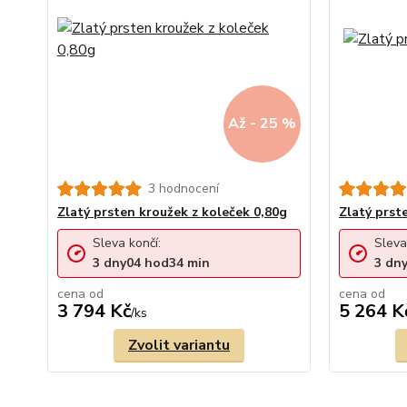
Až - 25 %
3 hodnocení
Zlatý prsten kroužek z koleček 0,80g
Zlatý prst
Sleva končí:
Sleva
3
dny
04
hod
34
min
3
dn
cena od
cena od
3 794 Kč
5 264 K
/
ks
Zvolit variantu