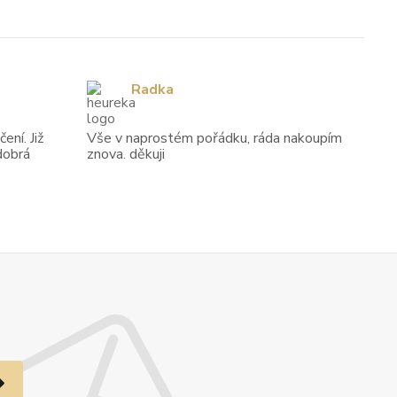
Radka
ení. Již
Vše v naprostém pořádku, ráda nakoupím
dobrá
znova. děkuji