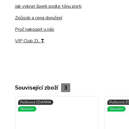
Jak vybrat šperk podle tónu pleti
Způsob a cena doručení
Proč nakoupit u nás
VIP Club ZL ❣
Související zboží
3