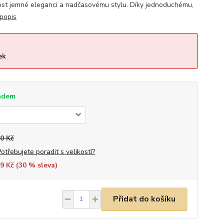
nost jemné eleganci a nadčasovému stylu. Díky jednoduchému,
 popis
ek
adem
0 Kč
Potřebujete poradit s velikostí?
9 Kč (
30
% sleva)
Přidat do košíku