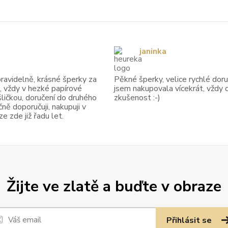
janinka
avidelně, krásné šperky za
Pěkné šperky, velice rychlé doruč
, vždy v hezké papírové
jsem nakupovala vícekrát, vždy 
ličkou, doručení do druhého
zkušenost :-)
ně doporučuji, nakupuji v
 zde již řadu let.
Žijte ve zlatě a buďte v obraze
Přihlásit se