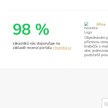
98 %
Jiřina
Objednávám pr
příznivou cenu
zákazníků nás doporučuje na
krabičče s maš
základě recenzí portálu
Heureka.cz
dne, jednoznač
podstatě pouze