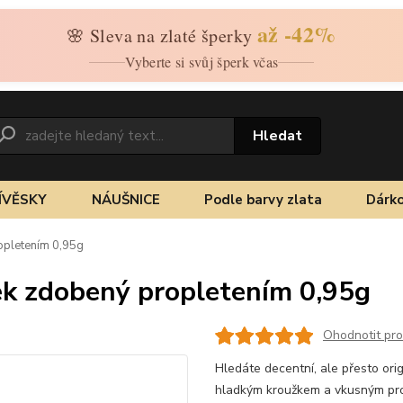
až -42%
🌸 Sleva na zlaté šperky
Vyberte si svůj šperk včas
Hledat
ÍVĚSKY
NÁUŠNICE
Podle barvy zlata
Dárko
ropletením 0,95g
žek zdobený propletením 0,95g
Ohodnotit pr
Hledáte decentní, ale přesto ori
hladkým kroužkem a vkusným prop