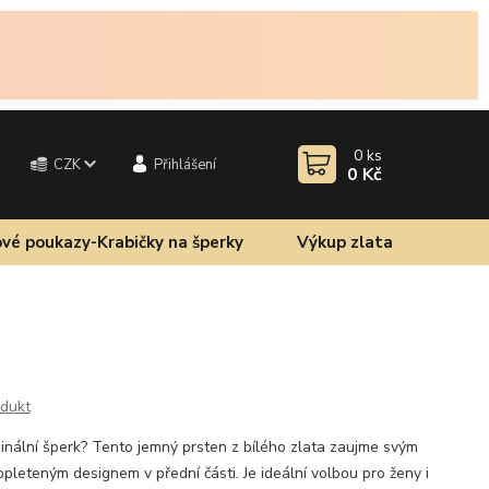
0
ks
CZK
Přihlášení
0 Kč
vé poukazy-Krabičky na šperky
Výkup zlata
odukt
ginální šperk? Tento jemný prsten z bílého zlata zaujme svým
leteným designem v přední části. Je ideální volbou pro ženy i