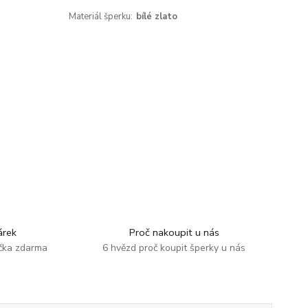
Materiál šperku:
bílé zlato
rek
Proč nakoupit u nás
ička zdarma
6 hvězd proč koupit šperky u nás