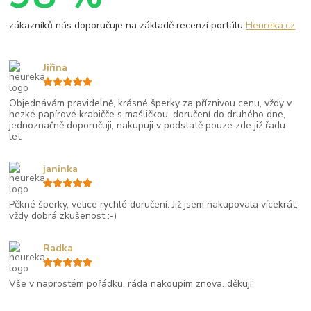
zákazníků nás doporučuje na základě recenzí portálu
Heureka.cz
Jiřina
Objednávám pravidelně, krásné šperky za příznivou cenu, vždy v
hezké papírové krabičče s mašličkou, doručení do druhého dne,
jednoznačně doporučuji, nakupuji v podstatě pouze zde již řadu
let.
janinka
Pěkné šperky, velice rychlé doručení. Již jsem nakupovala vícekrát,
vždy dobrá zkušenost :-)
Radka
Vše v naprostém pořádku, ráda nakoupím znova. děkuji