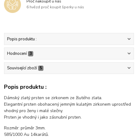
Proč nakoupit u nás
6 hvězd proč koupit šperky u nás
Popis produktu :
Hodnocení
3
Související zboží
5
Popis produktu :
Dámský zlatý prsten se zirkonem ze žlutého zlata.
Elegantní prsten obohacený jemným kulatým zirkonem uprostřed
vhodný pro ženy i malé slečny.
Prsten je vhodný i jako zásnubní prsten.
Rozměr: průměr 3mm.
585/1000 Au 14karátů.