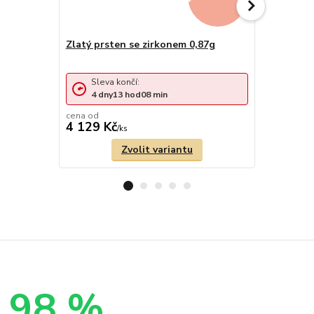
Zlatý prsten se zirkonem 0,87g
Prsten z b
zirkonem 
Sleva končí:
Sleva 
4
dny
13
hod
08
min
4
dny
cena od
cena od
4 129 Kč
5 459 Kč
/
ks
Zvolit variantu
98 %