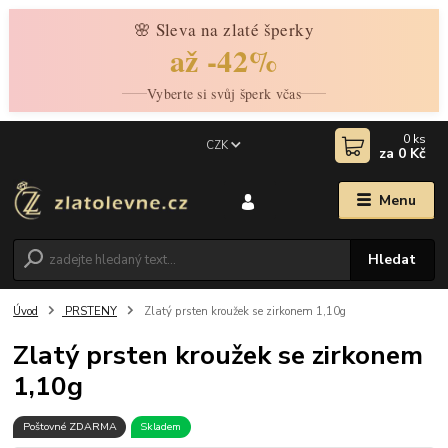
🌸 Sleva na zlaté šperky
až -42%
Vyberte si svůj šperk včas
0
ks
CZK
za
0 Kč
Menu
Hledat
Úvod
PRSTENY
Zlatý prsten kroužek se zirkonem 1,10g
Zlatý prsten kroužek se zirkonem
1,10g
Poštovné ZDARMA
Skladem