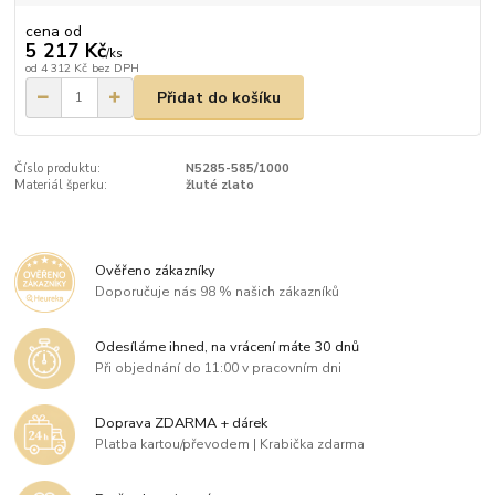
cena od
5 217 Kč
/
ks
od
4 312 Kč
bez DPH
Přidat do košíku
Číslo produktu:
N5285-585/1000
Materiál šperku:
žluté zlato
Ověřeno zákazníky
Doporučuje nás 98 % našich zákazníků
Odesíláme ihned, na vrácení máte 30 dnů
Při objednání do 11:00 v pracovním dni
Doprava ZDARMA + dárek
Platba kartou/převodem | Krabička zdarma