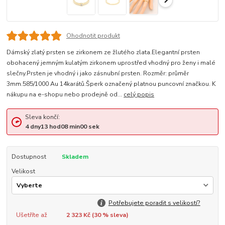
Ohodnotit produkt
Dámský zlatý prsten se zirkonem ze žlutého zlata.Elegantní prsten
obohacený jemným kulatým zirkonem uprostřed vhodný pro ženy i malé
slečny.Prsten je vhodný i jako zásnubní prsten. Rozměr: průměr
3mm.585/1000 Au 14karátů.Šperk označený platnou puncovní značkou. K
nákupu na e-shopu nebo prodejně od...
celý popis
Sleva končí:
4
dny
13
hod
08
min
00
sek
Dostupnost
Skladem
Velikost
Potřebujete poradit s velikostí?
Ušetříte až
2 323 Kč (
30
% sleva)