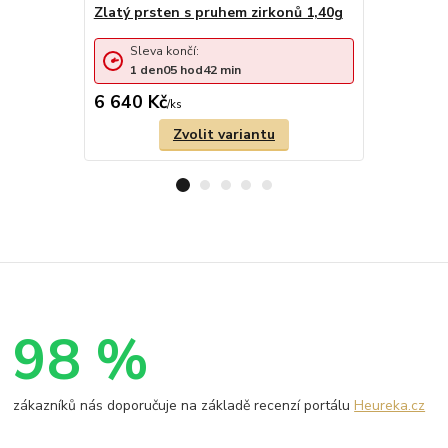
zirkonů 1,
Zlatý prsten s pruhem zirkonů 1,40g
Sleva 
Sleva končí:
1
den
1
den
05
hod
42
min
cena od
6 640 Kč
6 166 Kč
/
ks
Zvolit variantu
98 %
zákazníků nás doporučuje na základě recenzí portálu
Heureka.cz