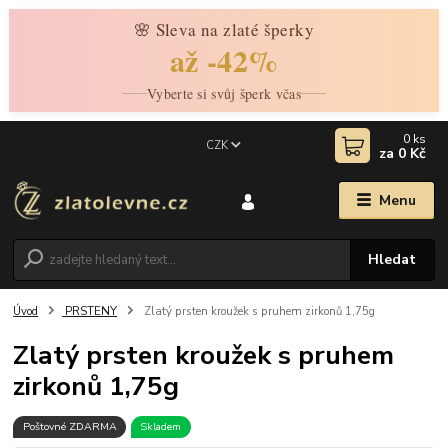
🌸 Sleva na zlaté šperky
až -42%
Vyberte si svůj šperk včas
0
ks
CZK
za
0 Kč
Menu
Hledat
Úvod
PRSTENY
Zlatý prsten kroužek s pruhem zirkonů 1,75g
Zlatý prsten kroužek s pruhem
zirkonů 1,75g
Poštovné ZDARMA
Skladem