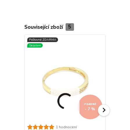
Související zboží
5
7 140 Kč
- 7 %
Zlatý prst
1 hodnocení