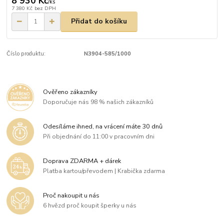
8 930 Kč
/
ks
7 380 Kč
bez DPH
Přidat do košíku
Číslo produktu:
N3904-585/1000
Ověřeno zákazníky
Doporučuje nás 98 % našich zákazníků
Odesíláme ihned, na vrácení máte 30 dnů
Při objednání do 11:00 v pracovním dni
Doprava ZDARMA + dárek
Platba kartou/převodem | Krabička zdarma
Proč nakoupit u nás
6 hvězd proč koupit šperky u nás