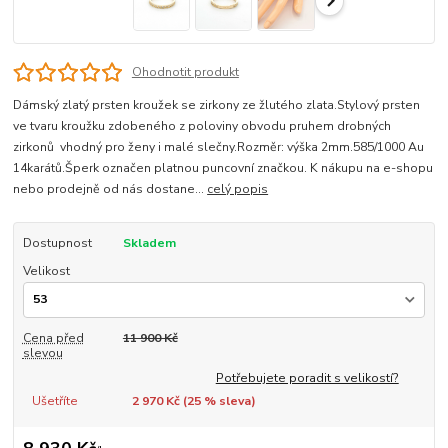
Ohodnotit produkt
Dámský zlatý prsten kroužek se zirkony ze žlutého zlata.Stylový prsten
ve tvaru kroužku zdobeného z poloviny obvodu pruhem drobných
zirkonů vhodný pro ženy i malé slečny.Rozměr: výška 2mm.585/1000 Au
14karátů.Šperk označen platnou puncovní značkou. K nákupu na e-shopu
nebo prodejně od nás dostane...
celý popis
Dostupnost
Skladem
Velikost
Cena před
11 900 Kč
slevou
Potřebujete poradit s velikostí?
Ušetříte
2 970 Kč (
25
% sleva)