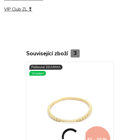
VIP Club ZL ❣
Související zboží
3
Až - 30 %