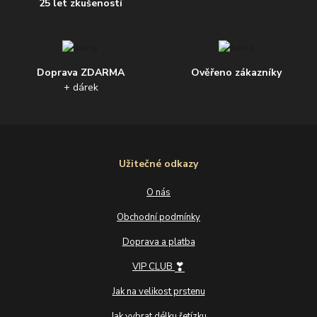
25 let zkušeností
Doprava ZDARMA
Ověřeno zákazníky
+ dárek
Užitečné odkazy
O nás
Obchodní podmínky
Doprava a platba
❣
VIP CLUB
Jak na velikost prstenu
Jak vybrat délku řetízku