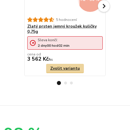
5 hodnocení
Zlatý prsten jemný kroužek kuličky
Zlatý prst
0,75g
Sleva končí:
Sleva 
2
dny
00
hod
02
min
2
dny
cena od
cena od
3 562 Kč
3 794 Kč
/
ks
Zvolit variantu