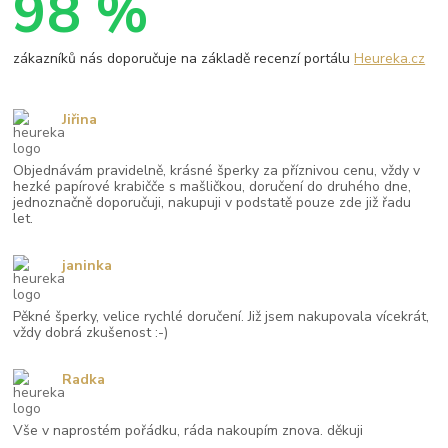
98 %
zákazníků nás doporučuje na základě recenzí portálu
Heureka.cz
Jiřina
Objednávám pravidelně, krásné šperky za příznivou cenu, vždy v
hezké papírové krabičče s mašličkou, doručení do druhého dne,
jednoznačně doporučuji, nakupuji v podstatě pouze zde již řadu
let.
janinka
Pěkné šperky, velice rychlé doručení. Již jsem nakupovala vícekrát,
vždy dobrá zkušenost :-)
Radka
Vše v naprostém pořádku, ráda nakoupím znova. děkuji