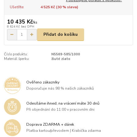
Ušetříte
4 525 Kč (
30
% sleva)
10 435 Kč
/
ks
8 624 Kč
bez DPH
Přidat do košíku
Číslo produktu:
N5569-585/1000
Materiál šperku:
žluté zlato
Ověřeno zákazníky
Doporučuje nás 98 % našich zákazníků
Odesíláme ihned, na vrácení máte 30 dnů
Při objednání do 11:00 v pracovním dni
Doprava ZDARMA + dárek
Platba kartou/převodem | Krabička zdarma