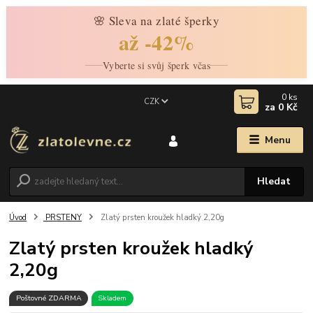
🌸 Sleva na zlaté šperky
až -42%
Vyberte si svůj šperk včas
0
ks
CZK
za
0 Kč
Menu
Hledat
Úvod
PRSTENY
Zlatý prsten kroužek hladký 2,20g
Zlatý prsten kroužek hladký
2,20g
Poštovné ZDARMA
Skladem