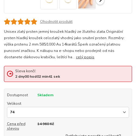
Ohodnotit produkt
Unisex zlatý prsten jemný kroužek hladký ze žlutého zlata.Originální
prsten hladký kroužek celozlatý vhodný jako snubní prsten. Rozměry:
výška prstenu 2 mm.585/1000 Au 14karátů.Šperk označený platnou
puncovní značkou. K nákupu na e-shopu nebo prodejně od nás
dostanete dárkovou krabičku, leštící ha...
celý popis
Sleva končí:
2
dny
00
hod
02
min
40
sek
Dostupnost
Skladem
Velikost
Cena před
14 960 Kč
slevou
Potřebujete poradit s velikostí?