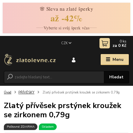
🌸 Sleva na zlaté šperky
až -42%
Vyberte si svůj šperk včas
0
ks
CZK
za
0 Kč
Menu
Hledat
Úvod
PŘÍVĚSKY
Zlatý přívěsek prstýnek kroužek se zirkonem 0,79g
Zlatý přívěsek prstýnek kroužek
se zirkonem 0,79g
Poštovné ZDARMA
Skladem