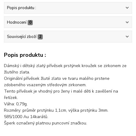
Popis produktu :
Hodnocení
0
Související zboží
2
Popis produktu :
Dámský i dětský zlatý přívěsek prstýnek kroužek se zirkonem ze
žlutého zlata.
Originální přívěsek žluté zlato ve tvaru malého prstene
zdobeného vsazeným středovým zirkonem.
Tento přívěsek je vhodný pro ženy i malé děti k zavěšení na
řetízek.
Váha: 0,79g.
Rozměry: průměr prstýnku 1,1cm, výška prstýnku 3mm.
585/1000 Au 14karátů.
Šperk označený platnou puncovní značkou.