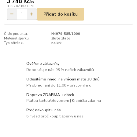
3 748 Kč
/
ks
3 097 Kč
bez DPH
Přidat do košíku
Číslo produktu:
N4979-585/1000
Materiál šperku:
žluté zlato
Typ přívěsku:
na krk
Ověřeno zákazníky
Doporučuje nás 98 % našich zákazníků
Odesíláme ihned, na vrácení máte 30 dnů
Při objednání do 11:00 v pracovním dni
Doprava ZDARMA + dárek
Platba kartou/převodem | Krabička zdarma
Proč nakoupit u nás
6 hvězd proč koupit šperky u nás