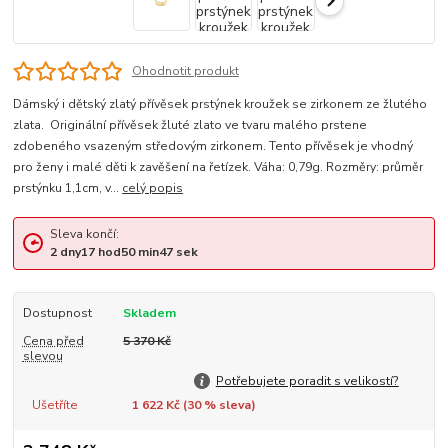
Ohodnotit produkt
Dámský i dětský zlatý přívěsek prstýnek kroužek se zirkonem ze žlutého
zlata. Originální přívěsek žluté zlato ve tvaru malého prstene
zdobeného vsazeným středovým zirkonem. Tento přívěsek je vhodný
pro ženy i malé děti k zavěšení na řetízek. Váha: 0,79g. Rozměry: průměr
prstýnku 1,1cm, v...
celý popis
Sleva končí:
2
dny
17
hod
50
min
46
sek
Dostupnost
Skladem
Cena před
5 370 Kč
slevou
Potřebujete poradit s velikostí?
Ušetříte
1 622 Kč (
30
% sleva)