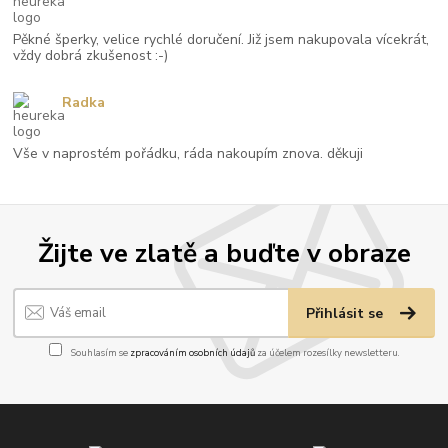
Pěkné šperky, velice rychlé doručení. Již jsem nakupovala vícekrát,
vždy dobrá zkušenost :-)
Radka
Vše v naprostém pořádku, ráda nakoupím znova. děkuji
Žijte ve zlatě a buďte v obraze
Přihlásit se
Souhlasím se
zpracováním osobních údajů
za účelem rozesílky newsletteru.