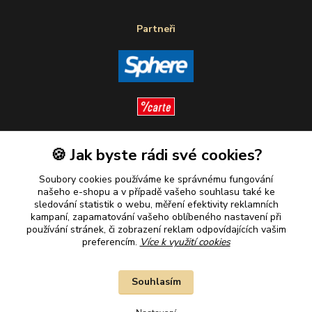
Partneři
🍪 Jak byste rádi své cookies?
Sledujte nás
Soubory cookies používáme ke správnému fungování
našeho e-shopu a v případě vašeho souhlasu také ke
sledování statistik o webu, měření efektivity reklamních
kampaní, zapamatování vašeho oblíbeného nastavení při
Plaťte u nás bezpečně
používání stránek, či zobrazení reklam odpovídajících vašim
preferencím.
Více k využití cookies
Souhlasím