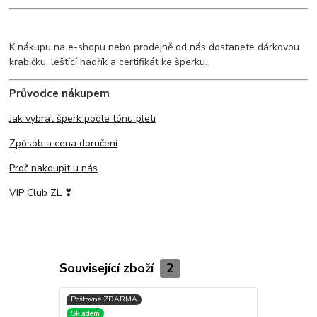
K nákupu na e-shopu nebo prodejně od nás dostanete dárkovou
krabičku, leštící hadřík a certifikát ke šperku.
Průvodce nákupem
Jak vybrat šperk podle tónu pleti
Způsob a cena doručení
Proč nakoupit u nás
VIP Club ZL ❣
Související zboží
2