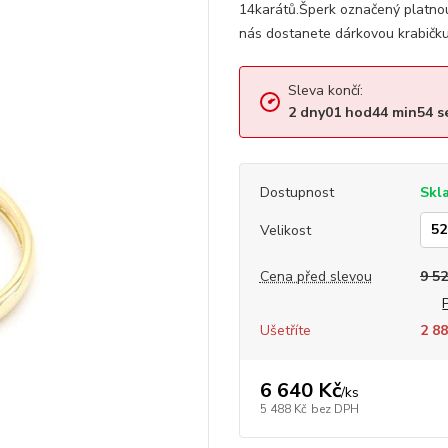
14karátů.Šperk označený platno
nás dostanete dárkovou krabičku, 
Sleva končí:
2
dny
01
hod
44
min
54
s
Dostupnost
Skl
Velikost
Cena před slevou
9 52
Ušetříte
2 88
6 640 Kč
/
ks
5 488 Kč
bez DPH