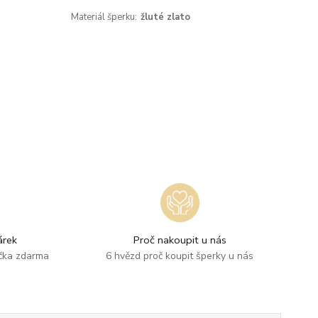
Materiál šperku:
žluté zlato
rek
Proč nakoupit u nás
ička zdarma
6 hvězd proč koupit šperky u nás