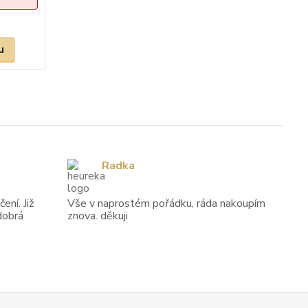
u
Radka
ení. Již
Vše v naprostém pořádku, ráda nakoupím
dobrá
znova. děkuji