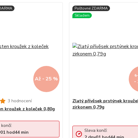
5
Až - 25 %
-
3 hodnocení
Zlatý přívěsek prstýnek krouže
zirkonem 0,79g
en kroužek z koleček 0,80g
 končí:
Sleva končí:
y
01
hod
44
min
2
dny
01
hod
44
min