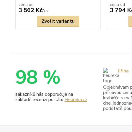
cena od
cena od
3 562 Kč
3 794 K
/
ks
Zvolit variantu
98 %
Jiřina
Objednávám pr
příznivou cenu
zákazníků nás doporučuje na
krabičče s maš
základě recenzí portálu
Heureka.cz
dne, jednoznač
podstatě pouze