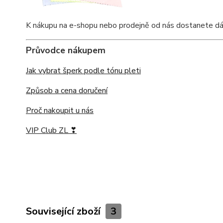
K nákupu na e-shopu nebo prodejně od nás dostanete dárkov
Průvodce nákupem
Jak vybrat šperk podle tónu pleti
Způsob a cena doručení
Proč nakoupit u nás
VIP Club ZL ❣
Související zboží
3