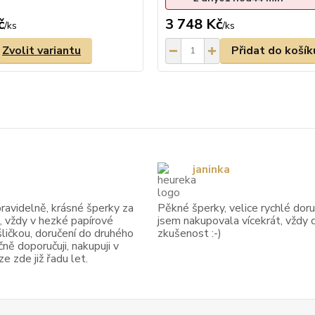
č
3 748 Kč
/
ks
/
ks
Zvolit variantu
Přidat do košík
janinka
avidelně, krásné šperky za
Pěkné šperky, velice rychlé doruč
, vždy v hezké papírové
jsem nakupovala vícekrát, vždy 
ličkou, doručení do druhého
zkušenost :-)
ně doporučuji, nakupuji v
 zde již řadu let.