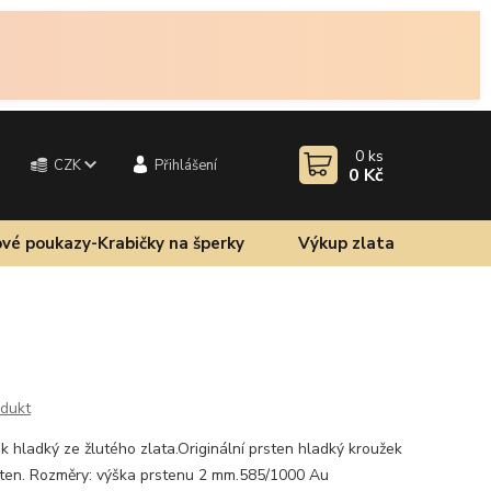
0
ks
CZK
Přihlášení
0 Kč
vé poukazy-Krabičky na šperky
Výkup zlata
odukt
k hladký ze žlutého zlata.Originální prsten hladký kroužek
sten. Rozměry: výška prstenu 2 mm.585/1000 Au