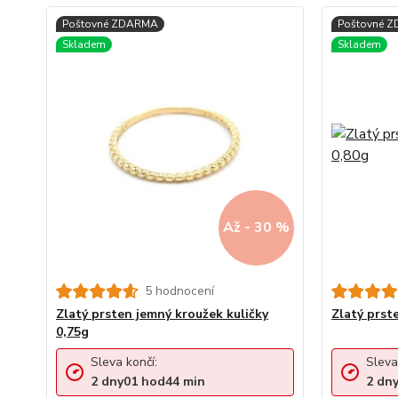
Až - 30 %
5 hodnocení
Zlatý prsten jemný kroužek kuličky
Zlatý prst
0,75g
Sleva končí:
Sleva
2
dny
01
hod
44
min
2
dn