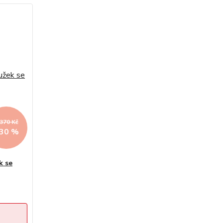
 370 Kč
 30 %
k se