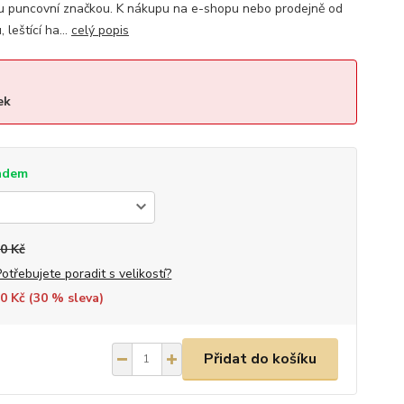
u puncovní značkou. K nákupu na e-shopu nebo prodejně od
leštící ha...
celý popis
ek
adem
0 Kč
Potřebujete poradit s velikostí?
0 Kč (
30
% sleva)
Přidat do košíku