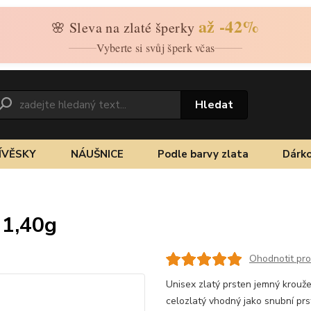
až -42%
🌸 Sleva na zlaté šperky
Vyberte si svůj šperk včas
Hledat
ÍVĚSKY
NÁUŠNICE
Podle barvy zlata
Dárko
 1,40g
Ohodnotit pr
Unisex zlatý prsten jemný krouže
celozlatý vhodný jako snubní pr