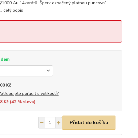
/1000 Au 14karátů. Šperk označený platnou puncovní
..
celý popis
adem
100 Kč
Potřebujete poradit s velikostí?
8 Kč (
42
% sleva)
Přidat do košíku