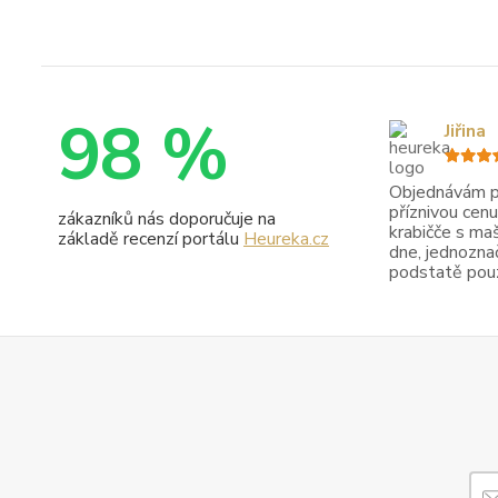
98 %
Jiřina
Objednávám pr
příznivou cenu
zákazníků nás doporučuje na
krabičče s maš
základě recenzí portálu
Heureka.cz
dne, jednoznač
podstatě pouze