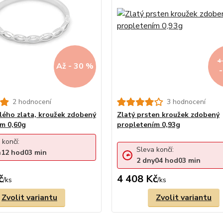
4
Až - 30 %
2 hodnocení
3 hodnocení
ílého zlata, kroužek zdobený
Zlatý prsten kroužek zdobený
m 0,60g
propletením 0,93g
 končí:
Sleva končí:
n
12
hod
03
min
2
dny
04
hod
03
min
č
4 408 Kč
/
ks
/
ks
Zvolit variantu
Zvolit variantu