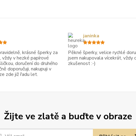
janinka
avidelně, krásné šperky za
Pěkné šperky, velice rychlé doruč
, vždy v hezké papírové
jsem nakupovala vícekrát, vždy 
ličkou, doručení do druhého
zkušenost :-)
ně doporučuji, nakupuji v
 zde již řadu let.
Žijte ve zlatě a buďte v obraze