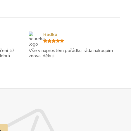
Radka
ení. Již
Vše v naprostém pořádku, ráda nakoupím
dobrá
znova. děkuji