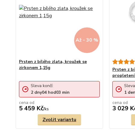
Až - 30 %
Prsten z bílého zlata, kroužek se
zirkonem 1,15g
Prsten z b
propletení
Sleva končí:
Sleva
2
dny
04
hod
03
min
1
de
cena od
cena od
5 459 Kč
3 029 K
/
ks
Zvolit variantu