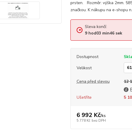
prsten. Rozměr: výška 2mm. 585
značkou. K nákupu na e-shopu n.
Sleva končí:
9
hod
03
min
45
sek
Dostupnost
Skl
Velikost
Cena před slevou
12 
Ušetříte
5 10
6 992 Kč
/
ks
5 778 Kč
bez DPH