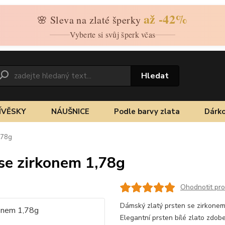
až -42%
🌸 Sleva na zlaté šperky
Vyberte si svůj šperk včas
Hledat
ÍVĚSKY
NÁUŠNICE
Podle barvy zlata
Dárko
,78g
 se zirkonem 1,78g
Ohodnotit pr
Dámský zlatý prsten se zirkonem 
Elegantní prsten bílé zlato zdo