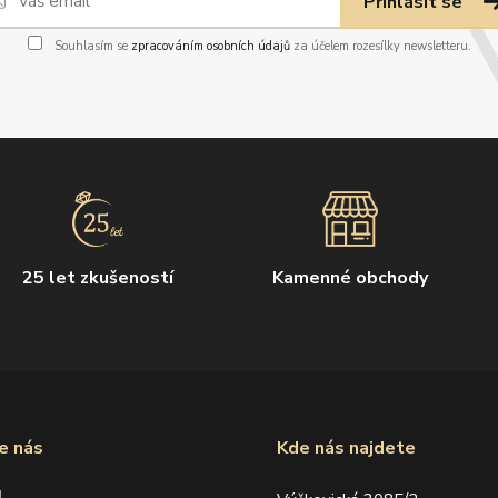
Přihlásit se
Souhlasím se
zpracováním osobních údajů
za účelem rozesílky newsletteru.
25 let zkušeností
Kamenné obchody
e nás
Kde nás najdete
d