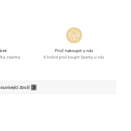
rek
Proč nakoupit u nás
ička zdarma
6 hvězd proč koupit šperky u nás
ouvisející zboží
3