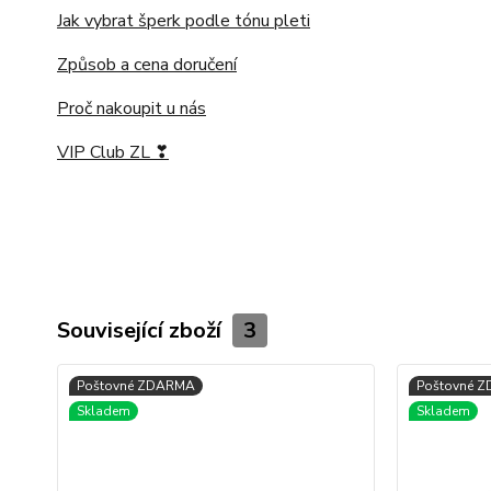
Jak vybrat šperk podle tónu pleti
Způsob a cena doručení
Proč nakoupit u nás
VIP Club ZL ❣
Související zboží
3