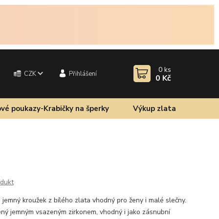
0
ks
CZK
Přihlášení
0 Kč
vé poukazy-Krabičky na šperky
Výkup zlata
odukt
jemný kroužek z bílého zlata vhodný pro ženy i malé slečny.
bený jemným vsazeným zirkonem, vhodný i jako zásnubní