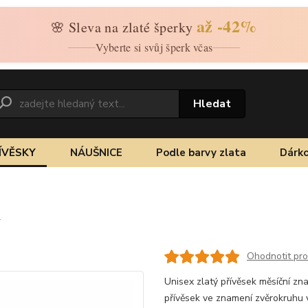
až -42%
🌸 Sleva na zlaté šperky
Vyberte si svůj šperk včas
Hledat
ÍVĚSKY
NÁUŠNICE
Podle barvy zlata
Dárko
y
Ohodnotit pr
Unisex zlatý přívěsek měsíční zn
přívěsek ve znamení zvěrokruhu 