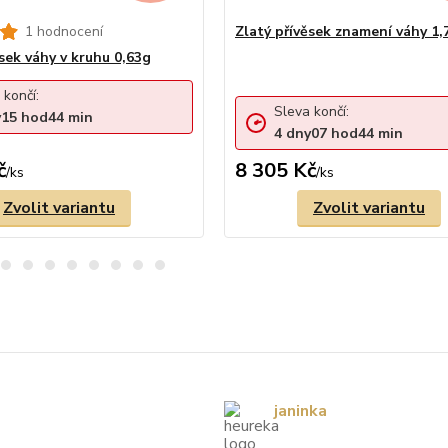
1 hodnocení
Zlatý přívěsek znamení váhy 1,
ěsek váhy v kruhu 0,63g
 končí:
Sleva končí:
y
15
hod
44
min
4
dny
07
hod
44
min
č
8 305 Kč
/
ks
/
ks
Zvolit variantu
Zvolit variantu
janinka