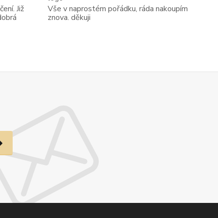
ení. Již
Vše v naprostém pořádku, ráda nakoupím
dobrá
znova. děkuji