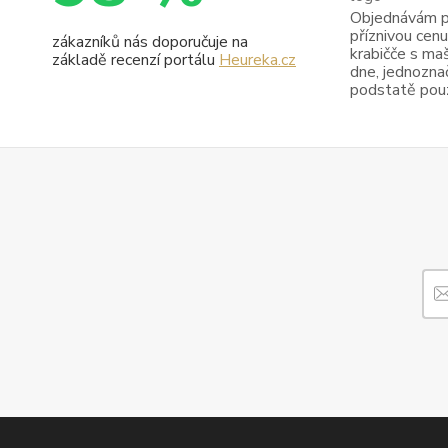
Objednávám pr
příznivou cenu
zákazníků nás doporučuje na
krabičče s maš
základě recenzí portálu
Heureka.cz
dne, jednoznač
podstatě pouze