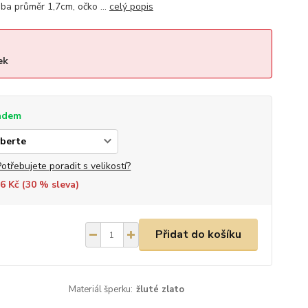
a průměr 1,7cm, očko ...
celý popis
ek
adem
Potřebujete poradit s velikostí?
6 Kč (
30
% sleva)
Přidat do košíku
Materiál šperku:
žluté zlato