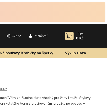
0
ks
CZK
Přihlášení
0 Kč
vé poukazy-Krabičky na šperky
Výkup zlata
odukt
amení Váhy ze žlutého zlata vhodný pro ženy i muže. Stylový
vah kulatého tvaru s gravírovanými proužky po obvodu v