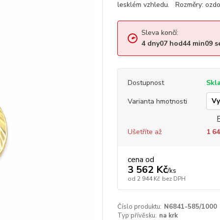
lesklém vzhledu. Rozměry: ozdob
Sleva končí:
4
dny
07
hod
44
min
08
s
Dostupnost
Skl
Varianta hmotnosti
Ušetříte až
1 64
cena od
3 562 Kč
/
ks
od
2 944 Kč
bez DPH
Číslo produktu:
N6841-585/1000
Typ přívěsku:
na krk