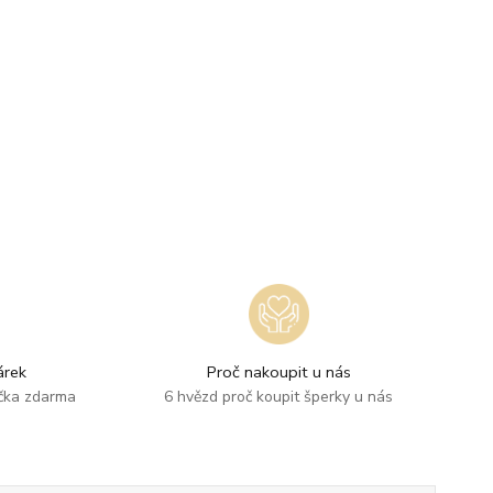
rek
Proč nakoupit u nás
ička zdarma
6 hvězd proč koupit šperky u nás