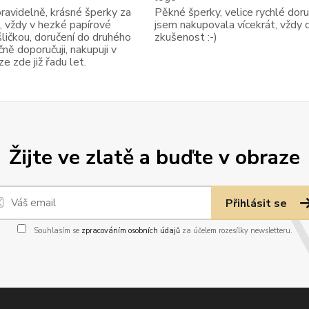
avidelně, krásné šperky za
Pěkné šperky, velice rychlé doruč
, vždy v hezké papírové
jsem nakupovala vícekrát, vždy 
ličkou, doručení do druhého
zkušenost :-)
ně doporučuji, nakupuji v
 zde již řadu let.
Žijte ve zlatě a buďte v obraze
Přihlásit se
Souhlasím se
zpracováním osobních údajů
za účelem rozesílky newsletteru.