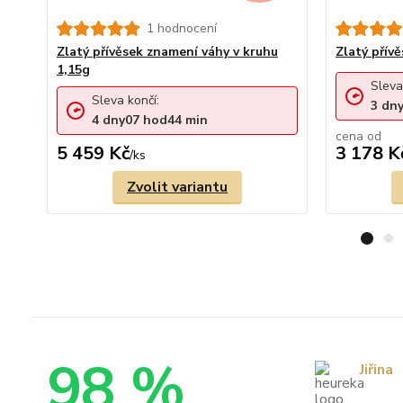
1 hodnocení
Zlatý přívěsek znamení váhy v kruhu
Zlatý přív
1,15g
Sleva
Sleva končí:
3
dn
4
dny
07
hod
44
min
cena od
5 459 Kč
3 178 K
/
ks
Zvolit variantu
98 %
Jiřina