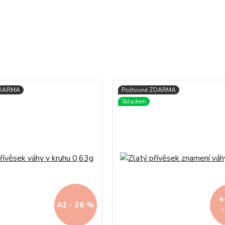
8
Až - 26 %