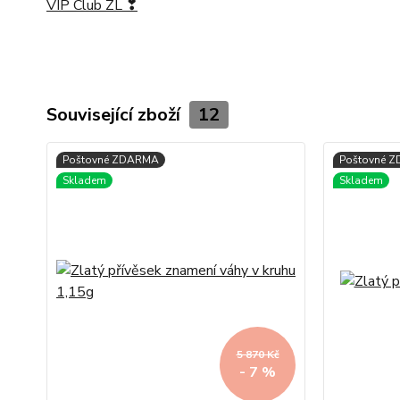
VIP Club ZL ❣
Související zboží
12
5 870 Kč
- 7 %