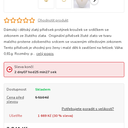
Ohodnotit produkt
Dámský i dětský zlatý přívěsek prstýnek kroužek se srdíčkem se
zirkonem ze žlutého zlata. Originální přívěsek žluté zlato ve tvaru
malého prstene zdobeného srdcem se vsazeným středovým zirkonem.
Tento přívěsek je vhodný pro ženy i malé děti k zavěšení na řetízek. Váha:
0,81g. Rozměry: p...
celý popis
Sleva končí:
2
dny
07
hod
25
min
26
sek
Dostupnost
Skladem
Cena před
5 510 Kč
slevou
Potřebujete poradit s velikostí?
Ušetříte
1 669 Kč (
30
% sleva)