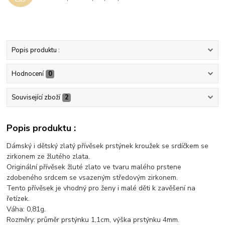
Popis produktu :
Hodnocení
0
Související zboží
2
Popis produktu :
Dámský i dětský zlatý přívěsek prstýnek kroužek se srdíčkem se
zirkonem ze žlutého zlata.
Originální přívěsek žluté zlato ve tvaru malého prstene
zdobeného srdcem se vsazeným středovým zirkonem.
Tento přívěsek je vhodný pro ženy i malé děti k zavěšení na
řetízek.
Váha: 0,81g.
Rozměry: průměr prstýnku 1,1cm, výška prstýnku 4mm.