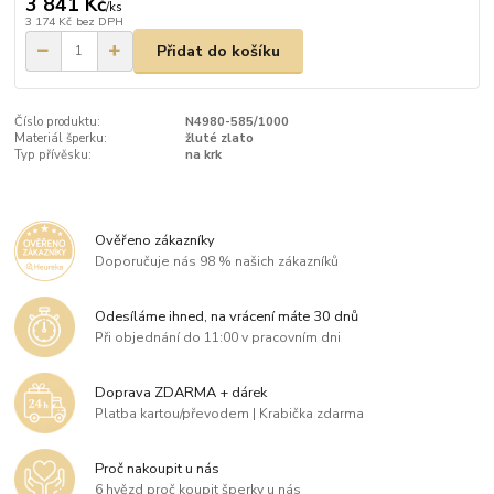
3 841 Kč
/
ks
3 174 Kč
bez DPH
Přidat do košíku
Číslo produktu:
N4980-585/1000
Materiál šperku:
žluté zlato
Typ přívěsku:
na krk
Ověřeno zákazníky
Doporučuje nás 98 % našich zákazníků
Odesíláme ihned, na vrácení máte 30 dnů
Při objednání do 11:00 v pracovním dni
Doprava ZDARMA + dárek
Platba kartou/převodem | Krabička zdarma
Proč nakoupit u nás
6 hvězd proč koupit šperky u nás