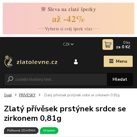
🌸 Sleva na zlaté šperky
až -42%
Vyberte si svůj šperk včas
0
ks
CZK
za
0 Kč
Menu
Hledat
Úvod
PŘÍVĚSKY
Zlatý přívěsek prstýnek srdce se zirkonem 0,81g
Zlatý přívěsek prstýnek srdce se
zirkonem 0,81g
Poštovné ZDARMA
Skladem