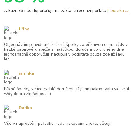
zákazníků nás doporučuje na základě recenzí portálu
Heureka.cz
Jiřina
Objednávám pravidelně, krásné šperky za příznivou cenu, vždy v
hezké papírové krabičče s mašličkou, doručení do druhého dne,
jednoznačně doporučuji, nakupuji v podstatě pouze zde již řadu
let.
janinka
Pěkné šperky, velice rychlé doručení. Již jsem nakupovala vícekrát,
vždy dobrá zkušenost :-)
Radka
Vše v naprostém pořádku, ráda nakoupím znova. děkuji