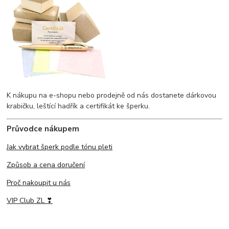
K nákupu na e-shopu nebo prodejně od nás dostanete dárkovou
krabičku, leštící hadřík a certifikát ke šperku.
Průvodce nákupem
Jak vybrat šperk podle tónu pleti
Způsob a cena doručení
Proč nakoupit u nás
VIP Club ZL ❣