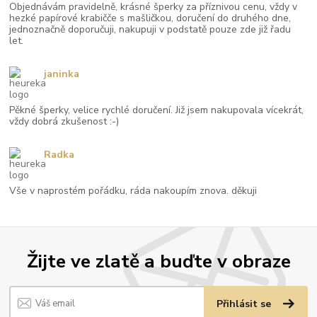
Objednávám pravidelně, krásné šperky za příznivou cenu, vždy v
hezké papírové krabičče s mašličkou, doručení do druhého dne,
jednoznačně doporučuji, nakupuji v podstatě pouze zde již řadu
let.
janinka
Pěkné šperky, velice rychlé doručení. Již jsem nakupovala vícekrát,
vždy dobrá zkušenost :-)
Radka
Vše v naprostém pořádku, ráda nakoupím znova. děkuji
Žijte ve zlatě a buďte v obraze
Přihlásit se