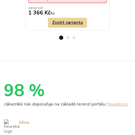
2
dny
cena od
1 366 Kč
2 277 Kč
/
ks
Zvolit variantu
98 %
zákazníků nás doporučuje na základě recenzí portálu
Heureka.cz
Jiřina