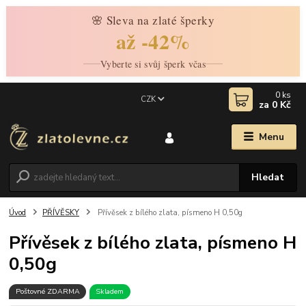
🌸 Sleva na zlaté šperky
až -42%
Vyberte si svůj šperk včas
0
ks
CZK
za
0 Kč
Menu
Hledat
Úvod
PŘÍVĚSKY
Přívěsek z bílého zlata, písmeno H 0,50g
Přívěsek z bílého zlata, písmeno H
0,50g
Poštovné ZDARMA
Skladem