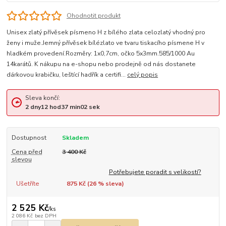
Ohodnotit produkt
Unisex zlatý přívěsek písmeno H z bílého zlata celozlatý vhodný pro
ženy i muže.Jemný přívěsek bílézlato ve tvaru tiskacího písmene H v
hladkém provedení.Rozměry: 1x0,7cm, očko 5x3mm.585/1000 Au
14karátů. K nákupu na e-shopu nebo prodejně od nás dostanete
dárkovou krabičku, leštící hadřík a certifi...
celý popis
Sleva končí:
2
dny
12
hod
37
min
02
sek
Dostupnost
Skladem
Cena před
3 400 Kč
slevou
Potřebujete poradit s velikostí?
Ušetříte
875 Kč (
26
% sleva)
2 525 Kč
/
ks
2 086 Kč
bez DPH