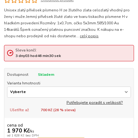
Ohodnotit produkt
Unisex zlatý přívěsek písmeno H ze žlutého zlata celozlatý vhodný pro
ženy i muže.Jemný přívěsek žluté zlato ve tvaru tiskacího písmene H v
hladkém provedení.Rozměry: 1x0,7cm, očko 5x3mm.585/1000 Au
14karátů.Šperk označený platnou puncovní značkou. K nákupu na e-
shopu nebo prodejně od nás dostanete...
celý popis
Sleva končí:
3
dny
03
hod
46
min
30
sek
Dostupnost
Skladem
Varianta hmotnosti
Potřebujete poradit s velikostí?
Ušetříte až
700 Kč (
26
% sleva)
cena od
1 970 Kč
/
ks
od
1 628 Kč
bez DPH