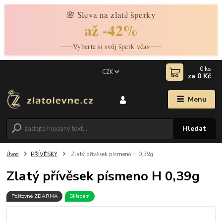
🌸 Sleva na zlaté šperky
až -42%
Vyberte si svůj šperk včas
0
ks
CZK
za
0 Kč
Menu
Hledat
Úvod
PŘÍVĚSKY
Zlatý přívěsek písmeno H 0,39g
Zlatý přívěsek písmeno H 0,39g
Poštovné ZDARMA
Skladem