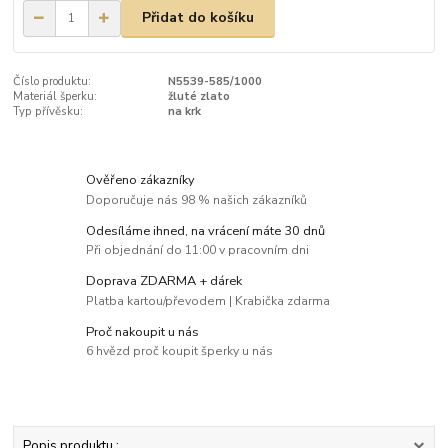
Přidat do košíku
Číslo produktu:
N5539-585/1000
Materiál šperku:
žluté zlato
Typ přívěsku:
na krk
Ověřeno zákazníky
Doporučuje nás 98 % našich zákazníků
Odesíláme ihned, na vrácení máte 30 dnů
Při objednání do 11:00 v pracovním dni
Doprava ZDARMA + dárek
Platba kartou/převodem | Krabička zdarma
Proč nakoupit u nás
6 hvězd proč koupit šperky u nás
Popis produktu :