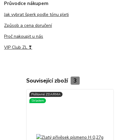
Průvodce nákupem
Jak vybrat šperk podle tónu pleti
Způsob a cena doručení
Proč nakoupit u nás
VIP Club ZL ❣
Související zboží
3