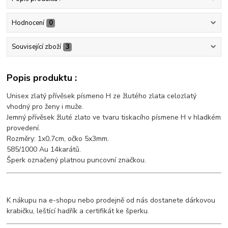
Hodnocení
0
Související zboží
3
Popis produktu :
Unisex zlatý přívěsek písmeno H ze žlutého zlata celozlatý
vhodný pro ženy i muže.
Jemný přívěsek žluté zlato ve tvaru tiskacího písmene H v hladkém
provedení.
Rozměry: 1x0,7cm, očko 5x3mm.
585/1000 Au 14karátů.
Šperk označený platnou puncovní značkou.
K nákupu na e-shopu nebo prodejně od nás dostanete dárkovou
krabičku, leštící hadřík a certifikát ke šperku.