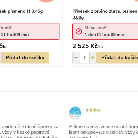
ěsek písmeno H 0,45g
Přívěsek z bílého zlata, písme
0,50g
 končí:
Sleva končí:
n
11
hod
09
min
1
den
11
hod
09
min
č
2 525 Kč
/
ks
/
ks
Přidat do košíku
Přidat do košík
janinka
avidelně, krásné šperky za
Pěkné šperky, velice rychlé doruč
, vždy v hezké papírové
jsem nakupovala vícekrát, vždy 
ličkou, doručení do druhého
zkušenost :-)