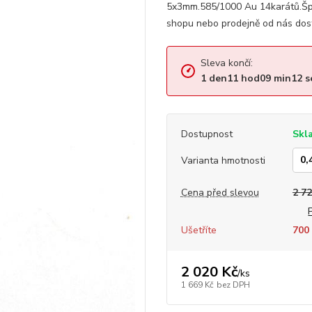
5x3mm.585/1000 Au 14karátů.Špe
shopu nebo prodejně od nás dos
Sleva končí:
1
den
11
hod
09
min
12
s
Dostupnost
Skl
Varianta hmotnosti
Cena před slevou
2 72
Ušetříte
700 
2 020 Kč
/
ks
1 669 Kč
bez DPH