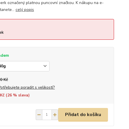
rk označený platnou puncovní značkou. K nákupu na e-
tanete...
celý popis
ek
adem
0 Kč
Potřebujete poradit s velikostí?
Kč (
26
% sleva)
Přidat do košíku