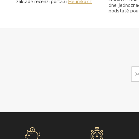
základě recenzí portálu
Heureka.cz
dne, jednoznač
podstatě pouze