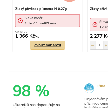
Zlatý přívěsek písmeno H 0,27g
Zlatý přív
Sleva končí:
Sleva
1
den
11
hod
09
min
1
de
cena od
1 366 Kč
2 277 K
/
ks
Zvolit variantu
98 %
Jiřina
Objednávám pr
příznivou cenu
zákazníků nás doporučuje na
krabičče s maš