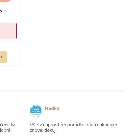
no H
u
Radka
ení. Již
Vše v naprostém pořádku, ráda nakoupím
dobrá
znova. děkuji