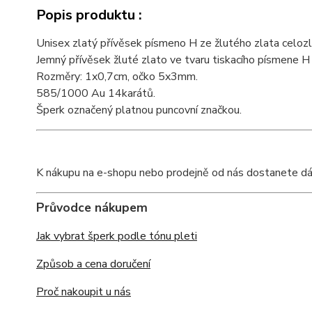
Popis produktu :
Unisex zlatý přívěsek písmeno H ze žlutého zlata celozl
Jemný přívěsek žluté zlato ve tvaru tiskacího písmene H
Rozměry: 1x0,7cm, očko 5x3mm.
585/1000 Au 14karátů.
Šperk označený platnou puncovní značkou.
K nákupu na e-shopu nebo prodejně od nás dostanete dárko
Průvodce nákupem
Jak vybrat šperk podle tónu pleti
Způsob a cena doručení
Proč nakoupit u nás