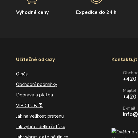
Výhodné ceny
Expedice do 24 h
Užitečné odkazy
Kontaktujt
Obcho
O nás
+420
Obchodní podmínky
Majitel
Doprava a platba
+420
❣
VIP CLUB
E-mail
info@
Jak na velikost prstenu
Jak vybrat délku řetízku
Jak vybrat zlaté náušnice