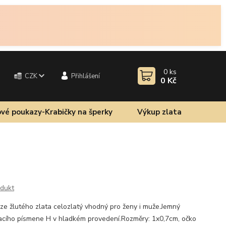
0
ks
CZK
Přihlášení
0 Kč
vé poukazy-Krabičky na šperky
Výkup zlata
odukt
ze žlutého zlata celozlatý vhodný pro ženy i muže.Jemný
skacího písmene H v hladkém provedení.Rozměry: 1x0,7cm, očko