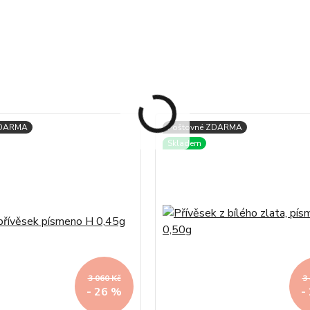
3 060 Kč
3
- 26 %
-