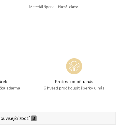
Materiál šperku:
žluté zlato
rek
Proč nakoupit u nás
ička zdarma
6 hvězd proč koupit šperky u nás
ouvisející zboží
3