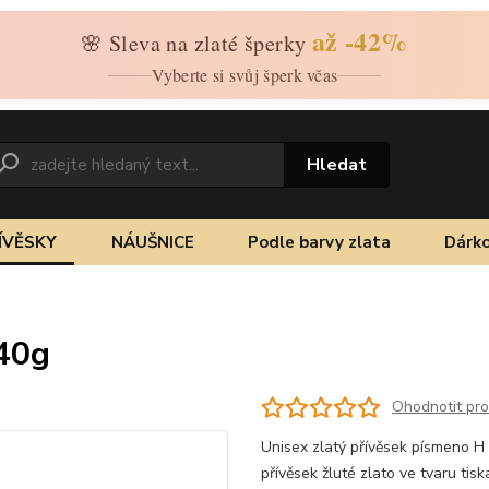
až -42%
🌸 Sleva na zlaté šperky
Vyberte si svůj šperk včas
Hledat
ÍVĚSKY
NÁUŠNICE
Podle barvy zlata
Dárko
,40g
Ohodnotit pr
Unisex zlatý přívěsek písmeno H 
přívěsek žluté zlato ve tvaru ti