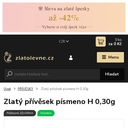
🌸 Sleva na zlaté šperky
až -42%
Vyberte si svůj šperk včas
0
ks
CZK
za
0 Kč
Menu
Hledat
Úvod
PŘÍVĚSKY
Zlatý přívěsek písmeno H 0,30g
Zlatý přívěsek písmeno H 0,30g
Poštovné ZDARMA
Skladem