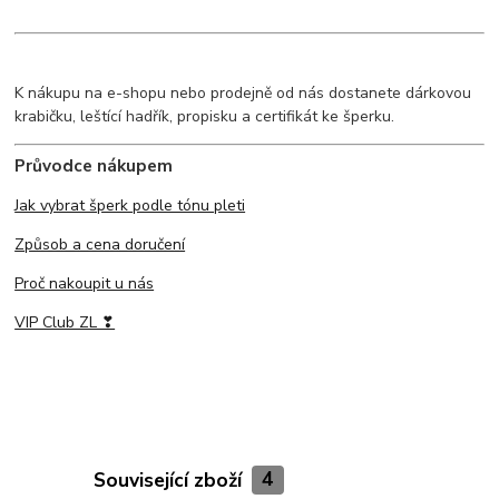
K nákupu na e-shopu nebo prodejně od nás dostanete dárkovou
krabičku, leštící hadřík, propisku a certifikát ke šperku.
Průvodce nákupem
Jak vybrat šperk podle tónu pleti
Způsob a cena doručení
Proč nakoupit u nás
VIP Club ZL ❣
Související zboží
4