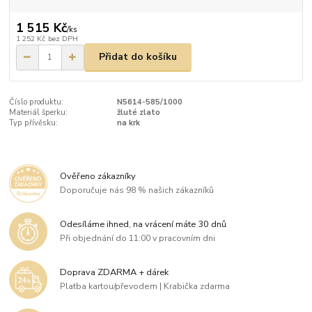
1 515 Kč
/
ks
1 252 Kč
bez DPH
Přidat do košíku
Číslo produktu:
N5614-585/1000
Materiál šperku:
žluté zlato
Typ přívěsku:
na krk
Ověřeno zákazníky
Doporučuje nás 98 % našich zákazníků
Odesíláme ihned, na vrácení máte 30 dnů
Při objednání do 11:00 v pracovním dni
Doprava ZDARMA + dárek
Platba kartou/převodem | Krabička zdarma