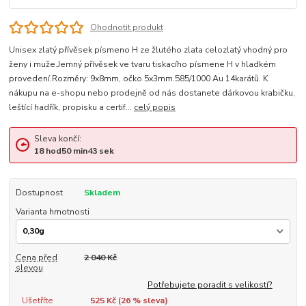
Ohodnotit produkt
Unisex zlatý přívěsek písmeno H ze žlutého zlata celozlatý vhodný pro
ženy i muže.Jemný přívěsek ve tvaru tiskacího písmene H v hladkém
provedení.Rozměry: 9x8mm, očko 5x3mm.585/1000 Au 14karátů. K
nákupu na e-shopu nebo prodejně od nás dostanete dárkovou krabičku,
leštící hadřík, propisku a certif...
celý popis
Sleva končí:
18
hod
50
min
43
sek
Dostupnost
Skladem
Varianta hmotnosti
Cena před
2 040 Kč
slevou
Potřebujete poradit s velikostí?
Ušetříte
525 Kč (
26
% sleva)