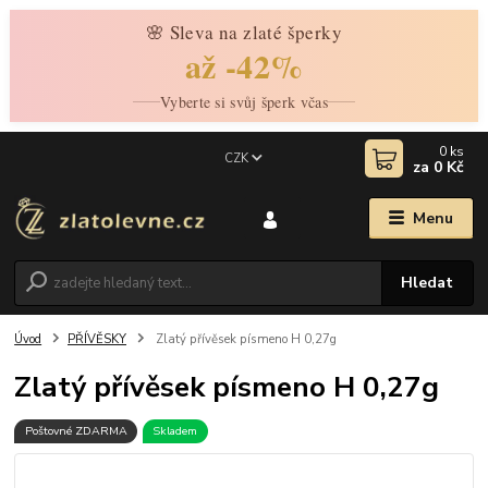
🌸 Sleva na zlaté šperky
až -42%
Vyberte si svůj šperk včas
0
ks
CZK
za
0 Kč
Menu
Hledat
Úvod
PŘÍVĚSKY
Zlatý přívěsek písmeno H 0,27g
Zlatý přívěsek písmeno H 0,27g
Poštovné ZDARMA
Skladem