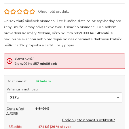
Ohodnotit produkt
Unisex zlatý přívěsek písmeno H ze žlutého zlata celozlatý vhodný pro
ženy i muže.Jemný přívěsek ve tvaru tiskacího písmene H v hladkém
provedení.Rozměry: 9x8mm, očko 5x3mm.585/1000 Au 14karátů. K
nákupu na e-shopu nebo prodejně od nás dostanete dárkovou krabičku,
leštící hadřík, propisku a certif...
celý popis
Sleva končí:
2
dny
09
hod
57
min
05
sek
Dostupnost
Skladem
Varianta hmotnosti
Cena před
1 840 Kč
slevou
Potřebujete poradit s velikostí?
Ušetříte
474 Kč (
26
% sleva)