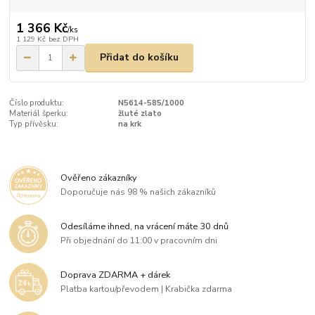
1 366 Kč
/
ks
1 129 Kč
bez DPH
Přidat do košíku
Číslo produktu:
N5614-585/1000
Materiál šperku:
žluté zlato
Typ přívěsku:
na krk
Ověřeno zákazníky
Doporučuje nás 98 % našich zákazníků
Odesíláme ihned, na vrácení máte 30 dnů
Při objednání do 11:00 v pracovním dni
Doprava ZDARMA + dárek
Platba kartou/převodem | Krabička zdarma