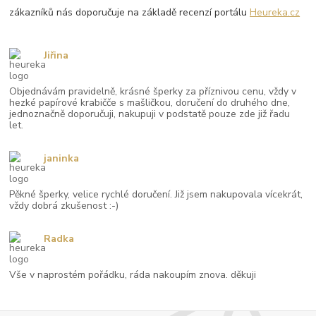
zákazníků nás doporučuje na základě recenzí portálu
Heureka.cz
Jiřina
Objednávám pravidelně, krásné šperky za příznivou cenu, vždy v
hezké papírové krabičče s mašličkou, doručení do druhého dne,
jednoznačně doporučuji, nakupuji v podstatě pouze zde již řadu
let.
janinka
Pěkné šperky, velice rychlé doručení. Již jsem nakupovala vícekrát,
vždy dobrá zkušenost :-)
Radka
Vše v naprostém pořádku, ráda nakoupím znova. děkuji