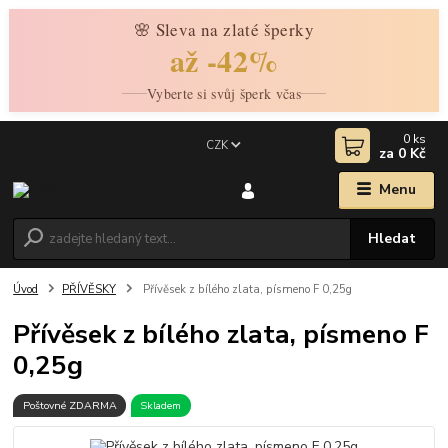
🌸 Sleva na zlaté šperky
až -42%
Vyberte si svůj šperk včas
0
ks
CZK
za
0 Kč
Menu
Hledat
Úvod
PŘÍVĚSKY
Přívěsek z bílého zlata, písmeno F 0,25g
Přívěsek z bílého zlata, písmeno F
0,25g
Poštovné ZDARMA
Skladem