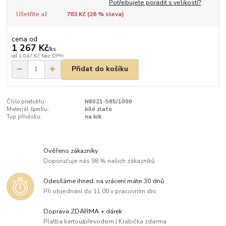
Potřebujete poradit s velikostí?
Ušetříte až
783 Kč (
26
% sleva)
cena od
1 267 Kč
/
ks
od
1 047 Kč
bez DPH
Přidat do košíku
Číslo produktu:
N6021-585/1000
Materiál šperku:
bílé zlato
Typ přívěsku:
na krk
Ověřeno zákazníky
Doporučuje nás 98 % našich zákazníků
Odesíláme ihned, na vrácení máte 30 dnů
Při objednání do 11:00 v pracovním dni
Doprava ZDARMA + dárek
Platba kartou/převodem | Krabička zdarma