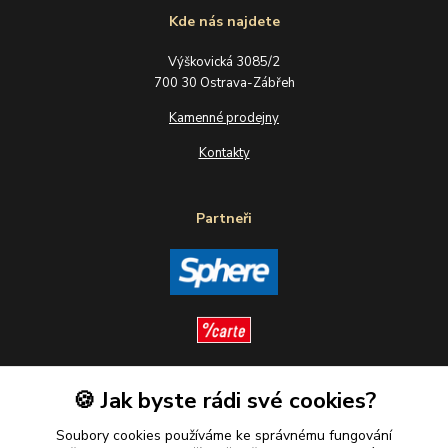
Kde nás najdete
Výškovická 3085/2
700 30 Ostrava-Zábřeh
Kamenné prodejny
Kontakty
Partneři
🍪 Jak byste rádi své cookies?
Sledujte nás
Soubory cookies používáme ke správnému fungování