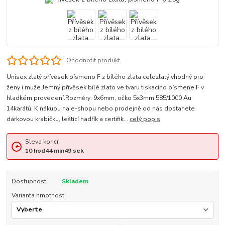
Ohodnotit produkt
Unisex zlatý přívěsek písmeno F z bílého zlata celozlatý vhodný pro
ženy i muže.Jemný přívěsek bílé zlato ve tvaru tiskacího písmene F v
hladkém provedení.Rozměry: 9x6mm, očko 5x3mm.585/1000 Au
14karátů. K nákupu na e-shopu nebo prodejně od nás dostanete
dárkovou krabičku, leštící hadřík a certifik...
celý popis
Sleva končí:
10
hod
44
min
48
sek
Dostupnost
Skladem
Varianta hmotnosti