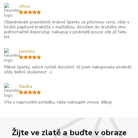
Jiřina
Objednávám pravidelně, krásné šperky za příznivou cenu, vždy v
hezké papírové krabičče s mašličkou, doručení do druhého dne,
jednoznačně doporučuji, nakupuji v podstatě pouze zde již řadu
let.
janinka
Pěkné šperky, velice rychlé doručení. Již jsem nakupovala vícekrát,
vždy dobrá zkušenost :-)
Radka
Vše v naprostém pořádku, ráda nakoupím znova. děkuji
Žijte ve zlatě a buďte v obraze