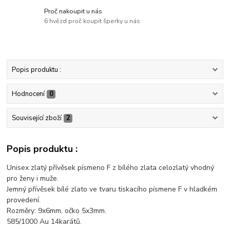
Proč nakoupit u nás
6 hvězd proč koupit šperky u nás
Popis produktu :
Hodnocení
0
Související zboží
2
Popis produktu :
Unisex zlatý přívěsek písmeno F z bílého zlata celozlatý vhodný
pro ženy i muže.
Jemný přívěsek bílé zlato ve tvaru tiskacího písmene F v hladkém
provedení.
Rozměry: 9x6mm, očko 5x3mm.
585/1000 Au 14karátů.